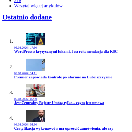
218
Wczytaj więcej artykułów
Ostatnio dodane
05.08.2026 | 17:50
Przejdź do artykułu:
WordPress z krytycznymi lukami. Jest rekomendacja dla KSC
05.08.2026 | 14:11
Przejdź do artykułu:
Premier zapowiada kontrolę po alarmie na Lubelszczyźnie
05.08.2026 | 05:30
Przejdź do artykułu:
Jest Centralny Rejestr Umów, tylko... czym jest umowa
04.08.2026 | 05:30
Przejdź do artykułu:
Certyfikacja wykonawców ma uprościć zamówienia, ale czy