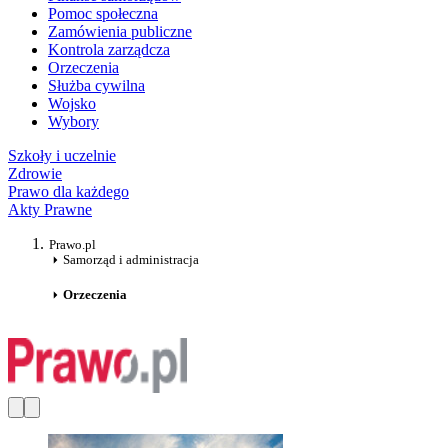
Pomoc społeczna
Zamówienia publiczne
Kontrola zarządcza
Orzeczenia
Służba cywilna
Wojsko
Wybory
Szkoły i uczelnie
Zdrowie
Prawo dla każdego
Akty Prawne
Prawo.pl
Samorząd i administracja
Orzeczenia