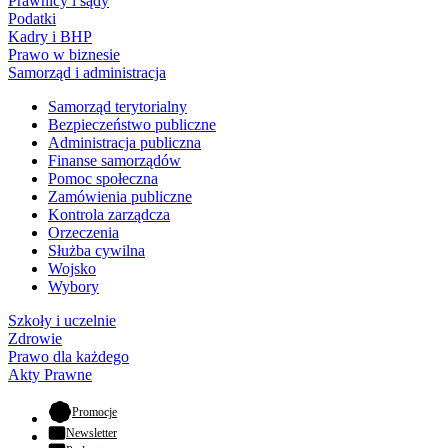
Prawnicy i sądy
Podatki
Kadry i BHP
Prawo w biznesie
Samorząd i administracja
Samorząd terytorialny
Bezpieczeństwo publiczne
Administracja publiczna
Finanse samorządów
Pomoc społeczna
Zamówienia publiczne
Kontrola zarządcza
Orzeczenia
Służba cywilna
Wojsko
Wybory
Szkoły i uczelnie
Zdrowie
Prawo dla każdego
Akty Prawne
- otwiera się w nowej karcie
Promocje
Newsletter