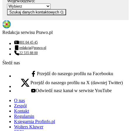
Województwo:
Szukaj danych kontaktowych
Redakcja serwisu Prawo.pl
801 04 45 45
Numer telefonu:
redakcja@prawo.pl
Adres email:
22 535 88 00
Numer telefonu:
Śledź nas
Przejdź do naszego profilu na Facebooku
facebook - otwiera się w nowej karcie
Przejdź do naszego profilu na X (dawniej Twitter)
x - otwiera się w nowej karcie
Odwiedź nasz kanał w serwisie YouTube
youtube - otwiera się w nowej karcie
O nas
Zespół
Kontakt
Regulamin
Księgarnia Profinfo.pl
Wolters Kluwer