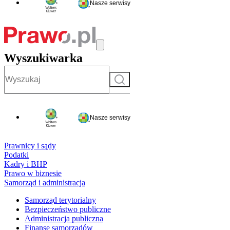
Nasze serwisy
Wyszukiwarka
Szukaj
Nasze serwisy
Prawnicy i sądy
Podatki
Kadry i BHP
Prawo w biznesie
Samorząd i administracja
Samorząd terytorialny
Bezpieczeństwo publiczne
Administracja publiczna
Finanse samorządów