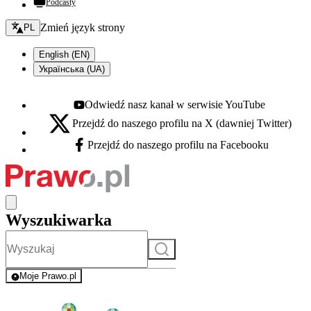
Podcasty
Zmień język - bieżący:
Zmień język strony
PL
English (EN)
Українська (UA)
Odwiedź nasz kanał w serwisie YouTube
Youtube - otwiera się w nowej karcie
Przejdź do naszego profilu na X (dawniej Twitter)
X - otwiera się w nowej karcie
Przejdź do naszego profilu na Facebooku
Facebook - otwiera się w nowej karcie
Wyszukiwarka
Szukaj
Moje Prawo.pl
- rejestracja i logowanie do serwisu