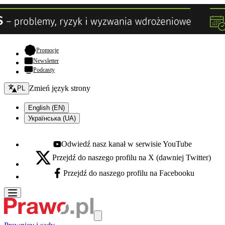
- otwiera się w nowej karcie
Promocje
Newsletter
Podcasty
Zmień język - bieżący:
Zmień język strony
PL
English (EN)
Українська (UA)
Odwiedź nasz kanał w serwisie YouTube
Youtube - otwiera się w nowej karcie
Przejdź do naszego profilu na X (dawniej Twitter)
X - otwiera się w nowej karcie
Przejdź do naszego profilu na Facebooku
Facebook - otwiera się w nowej karcie