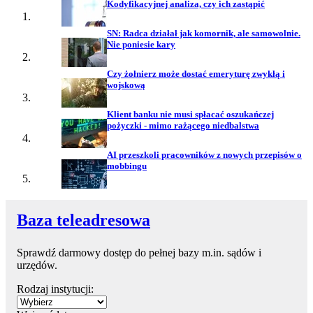
Kodyfikacyjnej analiza, czy ich zastąpić
SN: Radca działał jak komornik, ale samowolnie.
Nie poniesie kary
Czy żołnierz może dostać emeryturę zwykłą i
wojskową
Klient banku nie musi spłacać oszukańczej
pożyczki - mimo rażącego niedbalstwa
AI przeszkoli pracowników z nowych przepisów o
mobbingu
Baza teleadresowa
Sprawdź darmowy dostęp do pełnej bazy m.in. sądów i
urzędów.
Rodzaj instytucji: