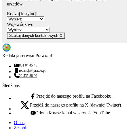
urzędów.
Rodzaj instytucji:
Województwo:
Szukaj danych kontaktowych
Redakcja serwisu Prawo.pl
801 04 45 45
Numer telefonu:
redakcja@prawo.pl
Adres email:
22 535 88 00
Numer telefonu:
Śledź nas
Przejdź do naszego profilu na Facebooku
facebook - otwiera się w nowej karcie
Przejdź do naszego profilu na X (dawniej Twitter)
x - otwiera się w nowej karcie
Odwiedź nasz kanał w serwisie YouTube
youtube - otwiera się w nowej karcie
O nas
Zespół