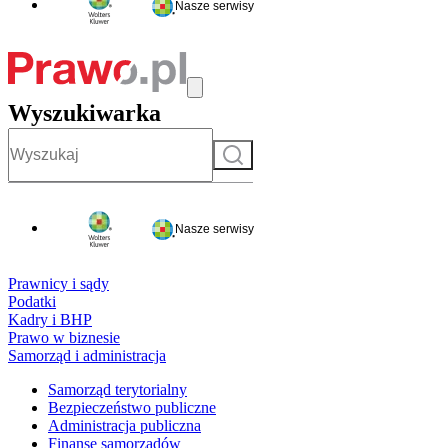
Nasze serwisy
Wyszukiwarka
Szukaj
Nasze serwisy
Prawnicy i sądy
Podatki
Kadry i BHP
Prawo w biznesie
Samorząd i administracja
Samorząd terytorialny
Bezpieczeństwo publiczne
Administracja publiczna
Finanse samorządów