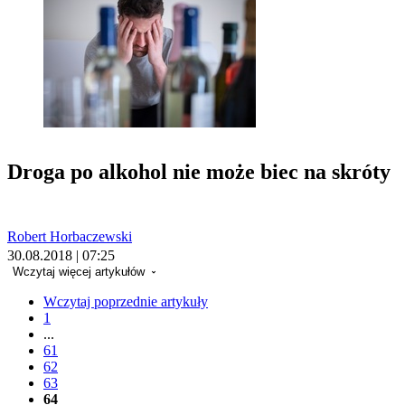
Droga po alkohol nie może biec na skróty
Robert Horbaczewski
30.08.2018 | 07:25
Wczytaj więcej artykułów
Wczytaj poprzednie artykuły
1
...
61
62
63
64