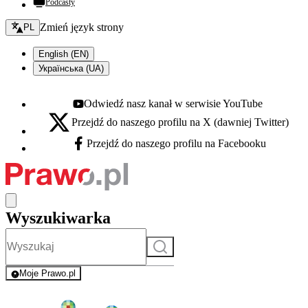
Podcasty
Zmień język - bieżący:
Zmień język strony
PL
English (EN)
Українська (UA)
Odwiedź nasz kanał w serwisie YouTube
Youtube - otwiera się w nowej karcie
Przejdź do naszego profilu na X (dawniej Twitter)
X - otwiera się w nowej karcie
Przejdź do naszego profilu na Facebooku
Facebook - otwiera się w nowej karcie
Wyszukiwarka
Szukaj
Moje Prawo.pl
- rejestracja i logowanie do serwisu