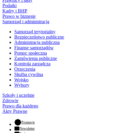
Prawnicy i sądy
Podatki
Kadry i BHP
Prawo w biznesie
Samorząd i administracja
Samorząd terytorialny
Bezpieczeństwo publiczne
Administracja publiczna
Finanse samorządów
Pomoc społeczna
Zamówienia publiczne
Kontrola zarządcza
Orzeczenia
Służba cywilna
Wojsko
Wybory
Szkoły i uczelnie
Zdrowie
Prawo dla każdego
Akty Prawne
- otwiera się w nowej karcie
Promocje
Newsletter