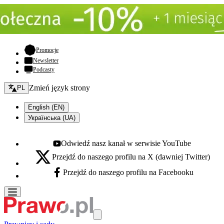
- otwiera się w nowej karcie
Promocje
Newsletter
Podcasty
Zmień język - bieżący:
Zmień język strony
PL
English (EN)
Українська (UA)
Odwiedź nasz kanał w serwisie YouTube
Youtube - otwiera się w nowej karcie
Przejdź do naszego profilu na X (dawniej Twitter)
X - otwiera się w nowej karcie
Przejdź do naszego profilu na Facebooku
Facebook - otwiera się w nowej karcie