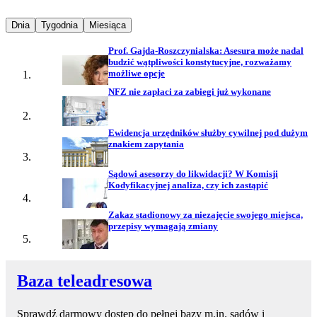
Najpopularniejsze wiadomości z
Najpopularniejsze wiadomości z
Najpopularniejsze wiadomości z
Dnia
Tygodnia
Miesiąca
Prof. Gajda-Roszczynialska: Asesura może nadal
budzić wątpliwości konstytucyjne, rozważamy
możliwe opcje
NFZ nie zapłaci za zabiegi już wykonane
Ewidencja urzędników służby cywilnej pod dużym
znakiem zapytania
Sądowi asesorzy do likwidacji? W Komisji
Kodyfikacyjnej analiza, czy ich zastąpić
Zakaz stadionowy za niezajęcie swojego miejsca,
przepisy wymagają zmiany
Baza teleadresowa
Sprawdź darmowy dostęp do pełnej bazy m.in. sądów i