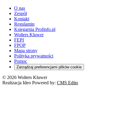
youtube - otwiera się w nowej karcie
O nas
Zespół
Kontakt
Regulamin
Księgarnia Profinfo.pl
Wolters Kluwer
FEPI
FPOP
Mapa strony
Polityka prywatności
Pomoc
Zarządzaj preferencjami plików cookie
© 2026 Wolters Kluwer
Realizacja Ideo Powered by:
CMS Edito