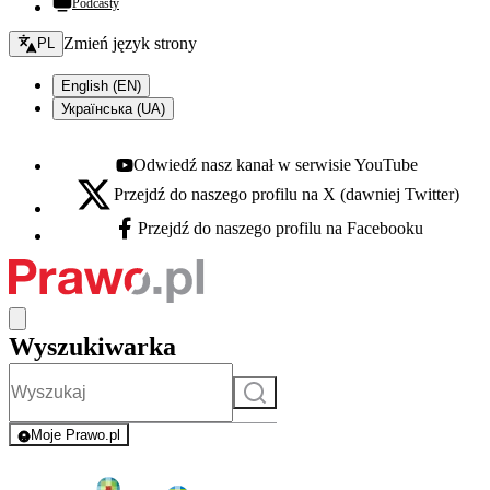
Podcasty
Zmień język - bieżący:
Zmień język strony
PL
English (EN)
Українська (UA)
Odwiedź nasz kanał w serwisie YouTube
Youtube - otwiera się w nowej karcie
Przejdź do naszego profilu na X (dawniej Twitter)
X - otwiera się w nowej karcie
Przejdź do naszego profilu na Facebooku
Facebook - otwiera się w nowej karcie
Wyszukiwarka
Szukaj
Moje Prawo.pl
- rejestracja i logowanie do serwisu