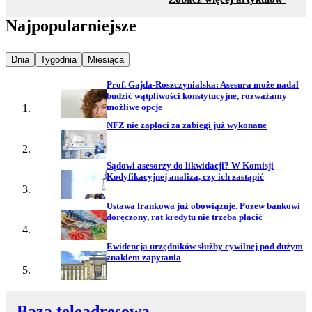
Najpopularniejsze
Najpopularniejsze wiadomości z
Najpopularniejsze wiadomości z
Najpopularniejsze wiadomości z
Dnia
Tygodnia
Miesiąca
Prof. Gajda-Roszczynialska: Asesura może nadal
budzić wątpliwości konstytucyjne, rozważamy
możliwe opcje
NFZ nie zapłaci za zabiegi już wykonane
Sądowi asesorzy do likwidacji? W Komisji
Kodyfikacyjnej analiza, czy ich zastąpić
Ustawa frankowa już obowiązuje. Pozew bankowi
doręczony, rat kredytu nie trzeba płacić
Ewidencja urzędników służby cywilnej pod dużym
znakiem zapytania
Baza teleadresowa