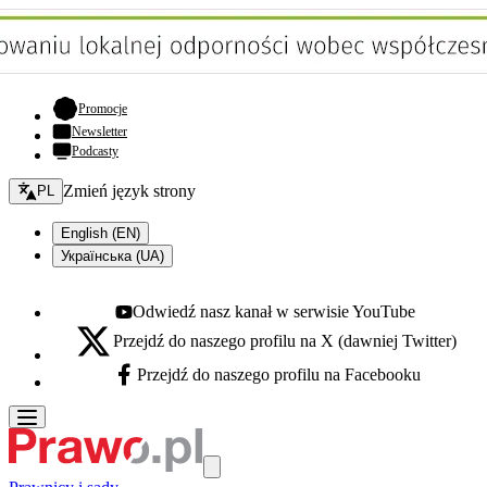
- otwiera się w nowej karcie
Promocje
Newsletter
Podcasty
Zmień język - bieżący:
Zmień język strony
PL
English (EN)
Українська (UA)
Odwiedź nasz kanał w serwisie YouTube
Youtube - otwiera się w nowej karcie
Przejdź do naszego profilu na X (dawniej Twitter)
X - otwiera się w nowej karcie
Przejdź do naszego profilu na Facebooku
Facebook - otwiera się w nowej karcie