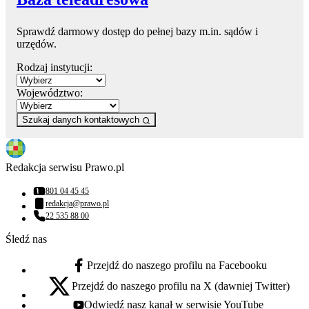
Sprawdź darmowy dostęp do pełnej bazy m.in. sądów i
urzędów.
Rodzaj instytucji:
Województwo:
Szukaj danych kontaktowych
Redakcja serwisu Prawo.pl
801 04 45 45
Numer telefonu:
redakcja@prawo.pl
Adres email:
22 535 88 00
Numer telefonu:
Śledź nas
Przejdź do naszego profilu na Facebooku
facebook - otwiera się w nowej karcie
Przejdź do naszego profilu na X (dawniej Twitter)
x - otwiera się w nowej karcie
Odwiedź nasz kanał w serwisie YouTube