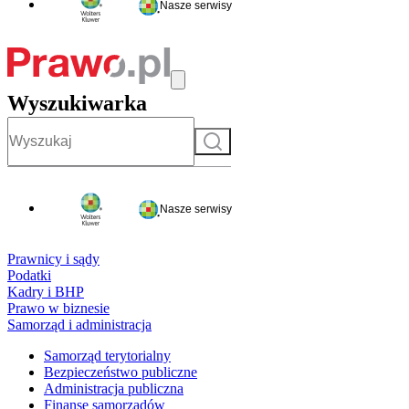
Nasze serwisy
Wyszukiwarka
Szukaj
Nasze serwisy
Prawnicy i sądy
Podatki
Kadry i BHP
Prawo w biznesie
Samorząd i administracja
Samorząd terytorialny
Bezpieczeństwo publiczne
Administracja publiczna
Finanse samorządów