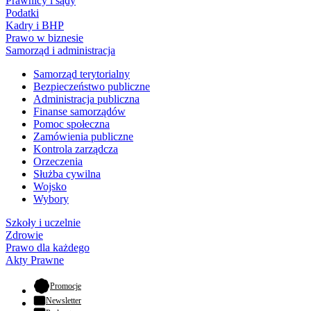
Prawnicy i sądy
Podatki
Kadry i BHP
Prawo w biznesie
Samorząd i administracja
Samorząd terytorialny
Bezpieczeństwo publiczne
Administracja publiczna
Finanse samorządów
Pomoc społeczna
Zamówienia publiczne
Kontrola zarządcza
Orzeczenia
Służba cywilna
Wojsko
Wybory
Szkoły i uczelnie
Zdrowie
Prawo dla każdego
Akty Prawne
- otwiera się w nowej karcie
Promocje
Newsletter