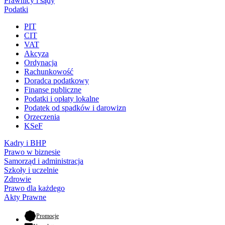
Prawnicy i sądy
Podatki
PIT
CIT
VAT
Akcyza
Ordynacja
Rachunkowość
Doradca podatkowy
Finanse publiczne
Podatki i opłaty lokalne
Podatek od spadków i darowizn
Orzeczenia
KSeF
Kadry i BHP
Prawo w biznesie
Samorząd i administracja
Szkoły i uczelnie
Zdrowie
Prawo dla każdego
Akty Prawne
- otwiera się w nowej karcie
Promocje