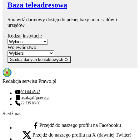
Baza teleadresowa
Sprawdź darmowy dostęp do pełnej bazy m.in. sądów i
urzędów.
Rodzaj instytucji:
Województwo:
Szukaj danych kontaktowych
Redakcja serwisu Prawo.pl
801 04 45 45
Numer telefonu:
redakcja@prawo.pl
Adres email:
22 535 88 00
Numer telefonu:
Śledź nas
Przejdź do naszego profilu na Facebooku
facebook - otwiera się w nowej karcie
Przejdź do naszego profilu na X (dawniej Twitter)
x - otwiera się w nowej karcie