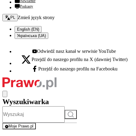
Newsletter
Podcasty
Zmień język - bieżący:
Zmień język strony
PL
English (EN)
Українська (UA)
Odwiedź nasz kanał w serwisie YouTube
Youtube - otwiera się w nowej karcie
Przejdź do naszego profilu na X (dawniej Twitter)
X - otwiera się w nowej karcie
Przejdź do naszego profilu na Facebooku
Facebook - otwiera się w nowej karcie
Wyszukiwarka
Szukaj
Moje Prawo.pl
- rejestracja i logowanie do serwisu