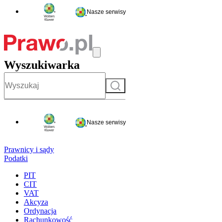
Nasze serwisy
Wyszukiwarka
Szukaj
Nasze serwisy
Prawnicy i sądy
Podatki
PIT
CIT
VAT
Akcyza
Ordynacja
Rachunkowość