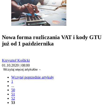
Nowa forma rozliczania VAT i kody GTU
już od 1 października
Krzysztof Koślicki
01.10.2020 | 08:00
Wczytaj więcej artykułów
Wczytaj poprzednie artykuły
1
...
50
51
52
53