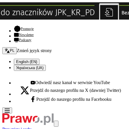
- otwiera się w nowej karcie
Promocje
Newsletter
Podcasty
Zmień język - bieżący:
Zmień język strony
PL
English (EN)
Українська (UA)
Odwiedź nasz kanał w serwisie YouTube
Youtube - otwiera się w nowej karcie
Przejdź do naszego profilu na X (dawniej Twitter)
X - otwiera się w nowej karcie
Przejdź do naszego profilu na Facebooku
Facebook - otwiera się w nowej karcie