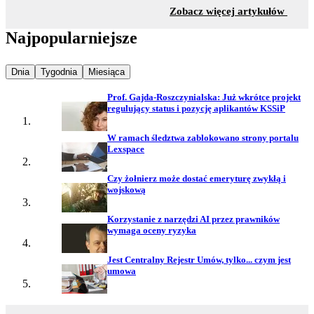
z sekc
Zobacz więcej artykułów
Najpopularniejsze
Najpopularniejsze wiadomości z
Najpopularniejsze wiadomości z
Najpopularniejsze wiadomości z
Dnia
Tygodnia
Miesiąca
Prof. Gajda-Roszczynialska: Już wkrótce projekt
regulujący status i pozycję aplikantów KSSiP
W ramach śledztwa zablokowano strony portalu
Lexspace
Czy żołnierz może dostać emeryturę zwykłą i
wojskową
Korzystanie z narzędzi AI przez prawników
wymaga oceny ryzyka
Jest Centralny Rejestr Umów, tylko... czym jest
umowa