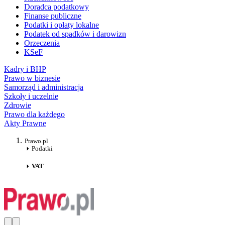
Doradca podatkowy
Finanse publiczne
Podatki i opłaty lokalne
Podatek od spadków i darowizn
Orzeczenia
KSeF
Kadry i BHP
Prawo w biznesie
Samorząd i administracja
Szkoły i uczelnie
Zdrowie
Prawo dla każdego
Akty Prawne
Prawo.pl
Podatki
VAT