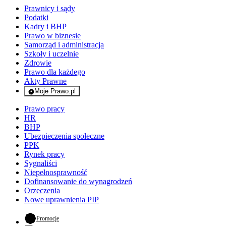
Prawnicy i sądy
Podatki
Kadry i BHP
Prawo w biznesie
Samorząd i administracja
Szkoły i uczelnie
Zdrowie
Prawo dla każdego
Akty Prawne
Moje Prawo.pl
- rejestracja i logowanie do serwisu
Prawo pracy
HR
BHP
Ubezpieczenia społeczne
PPK
Rynek pracy
Sygnaliści
Niepełnosprawność
Dofinansowanie do wynagrodzeń
Orzeczenia
Nowe uprawnienia PIP
- otwiera się w nowej karcie
Promocje