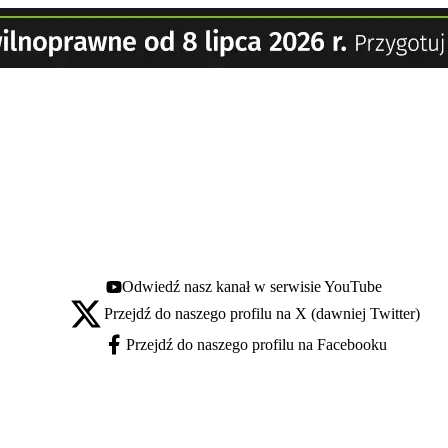
Odwiedź nasz kanał w serwisie YouTube
Youtube - otwiera się w nowej karcie
Przejdź do naszego profilu na X (dawniej Twitter)
X - otwiera się w nowej karcie
Przejdź do naszego profilu na Facebooku
Facebook - otwiera się w nowej karcie