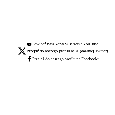
Odwiedź nasz kanał w serwisie YouTube
Youtube - otwiera się w nowej karcie
Przejdź do naszego profilu na X (dawniej Twitter)
X - otwiera się w nowej karcie
Przejdź do naszego profilu na Facebooku
Facebook - otwiera się w nowej karcie