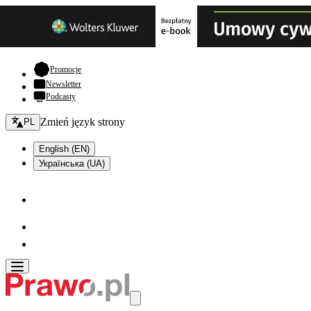
- otwiera się w nowej karcie
Promocje
Newsletter
Podcasty
Zmień język - bieżący:
Zmień język strony
PL
English (EN)
Українська (UA)