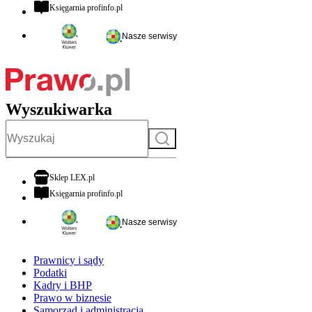
otwiera się w nowej karcie
Księgarnia profinfo.pl
Nasze serwisy
Wyszukiwarka
Szukaj
otwiera się w nowej karcie
Sklep LEX.pl
otwiera się w nowej karcie
Księgarnia profinfo.pl
Nasze serwisy
Prawnicy i sądy
Podatki
Kadry i BHP
Prawo w biznesie
Samorząd i administracja