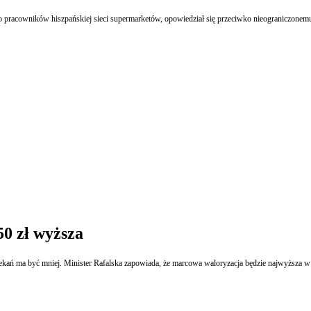
o pracowników hiszpańskiej sieci supermarketów, opowiedział się przeciwko nieograniczone
50 zł wyższa
ań ma być mniej. Minister Rafalska zapowiada, że marcowa waloryzacja będzie najwyższa w ci