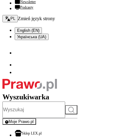
Newsletter
Podcasty
Zmień język - bieżący:
Zmień język strony
PL
English (EN)
Українська (UA)
Wyszukiwarka
Szukaj
Moje Prawo.pl
- rejestracja i logowanie do serwisu
otwiera się w nowej karcie
Sklep LEX.pl