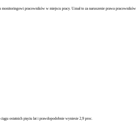
mu monitoringowi pracowników w miejscu pracy. Uznał to za naruszenie prawa pracowników
ągu ostatnich pięciu lat i prawdopodobnie wyniesie 2,9 proc.