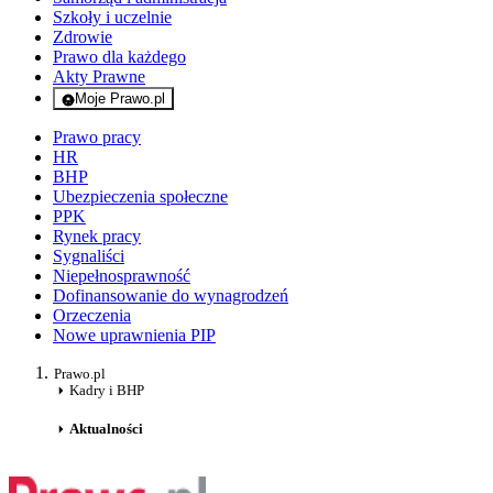
Szkoły i uczelnie
Zdrowie
Prawo dla każdego
Akty Prawne
Moje Prawo.pl
- rejestracja i logowanie do serwisu
Prawo pracy
HR
BHP
Ubezpieczenia społeczne
PPK
Rynek pracy
Sygnaliści
Niepełnosprawność
Dofinansowanie do wynagrodzeń
Orzeczenia
Nowe uprawnienia PIP
Prawo.pl
Kadry i BHP
Aktualności