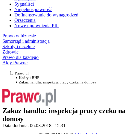
Sygnaliści
Niepełnosprawność
Dofinansowanie do wynagrodzeń
Orzeczenia
Nowe uprawnienia PIP
Prawo w biznesie
Samorząd i administracja
Szkoły i uczelnie
Zdrowie
Prawo dla każdego
Akty Prawne
Prawo.pl
Kadry i BHP
Zakaz handlu: inspekcja pracy czeka na donosy
Zakaz handlu: inspekcja pracy czeka na
donosy
Data dodania: 06.03.2018 | 15:31