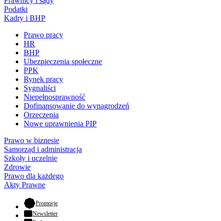
Prawnicy i sądy
Podatki
Kadry i BHP
Prawo pracy
HR
BHP
Ubezpieczenia społeczne
PPK
Rynek pracy
Sygnaliści
Niepełnosprawność
Dofinansowanie do wynagrodzeń
Orzeczenia
Nowe uprawnienia PIP
Prawo w biznesie
Samorząd i administracja
Szkoły i uczelnie
Zdrowie
Prawo dla każdego
Akty Prawne
- otwiera się w nowej karcie
Promocje
Newsletter