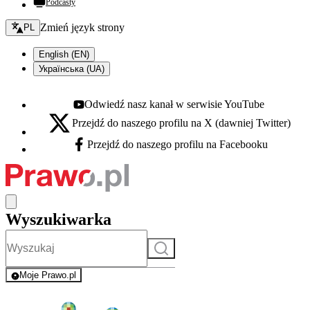
Podcasty
Zmień język - bieżący:
Zmień język strony
PL
English (EN)
Українська (UA)
Odwiedź nasz kanał w serwisie YouTube
Youtube - otwiera się w nowej karcie
Przejdź do naszego profilu na X (dawniej Twitter)
X - otwiera się w nowej karcie
Przejdź do naszego profilu na Facebooku
Facebook - otwiera się w nowej karcie
Wyszukiwarka
Szukaj
Moje Prawo.pl
- rejestracja i logowanie do serwisu