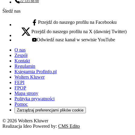
22 535 88 00
Numer telefonu:
Śledź nas
Przejdź do naszego profilu na Facebooku
facebook - otwiera się w nowej karcie
Przejdź do naszego profilu na X (dawniej Twitter)
x - otwiera się w nowej karcie
Odwiedź nasz kanał w serwisie YouTube
youtube - otwiera się w nowej karcie
O nas
Zespół
Kontakt
Regulamin
Księgarnia Profinfo.pl
Wolters Kluwer
FEPI
FPOP
Mapa strony
Polityka prywatności
Pomoc
Zarządzaj preferencjami plików cookie
© 2026 Wolters Kluwer
Realizacja Ideo Powered by:
CMS Edito