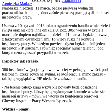
06.03.2018 | 15:31
Aktualności
Agnieszka Matłacz
Najbliższa niedziela, 11 marca, będzie pierwszą wolną dla
pracowników handlu i jednocześnie pierwszą pracującą dla kilkuset
inspektorów pracy.
Ustawa z 10 stycznia 2018 roku o ograniczeniu handlu w niedziele i
święta oraz niektóre inne dni (Dz.U. poz. 305) weszła w życie 1
marca, ale dopiero najbliższa niedziela - 11 marca - będzie pierwszą
z faktycznymi ograniczeniami. To wtedy ruszą na kontrole
inspektorzy pracy. W każdym powiecie dyżur będzie pełnił jeden
inspektor. PIP uruchamia również specjalny numer telefonu, pod
który można zgłaszać przypadki naruszeń.
Inspektor jak strażak
380 inspektorów (po jednym w powiecie) w pełnej gotowości, pod
telefonem, czekających na sygnał, że ktoś pracuje, mimo zakazu -
tak będą wyglądać w PIP niedziele z zakazem handlu.
- Na terenie całego kraju wszystkie powiaty będą obsadzone
inspektorami pracy, którzy będą wykonywać kontrole w zakresie
naruszeń ustawy - mówił we wtorek na konferencji prasowej
Główny Inspektor Pracy Wiesław Łyszczek.
Widzisz - reaguj