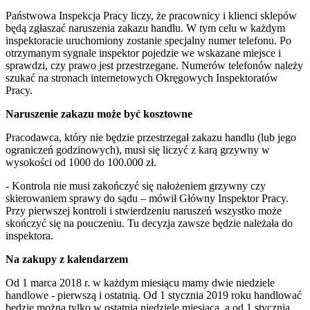
Państwowa Inspekcja Pracy liczy, że pracownicy i klienci sklepów
będą zgłaszać naruszenia zakazu handlu. W tym celu w każdym
inspektoracie uruchomiony zostanie specjalny numer telefonu. Po
otrzymanym sygnale inspektor pojedzie we wskazane miejsce i
sprawdzi, czy prawo jest przestrzegane. Numerów telefonów należy
szukać na stronach internetowych Okręgowych Inspektoratów
Pracy.
Naruszenie zakazu może być kosztowne
Pracodawca, który nie będzie przestrzegał zakazu handlu (lub jego
ograniczeń godzinowych), musi się liczyć z karą grzywny w
wysokości od 1000 do 100.000 zł.
- Kontrola nie musi zakończyć się nałożeniem grzywny czy
skierowaniem sprawy do sądu – mówił Główny Inspektor Pracy.
Przy pierwszej kontroli i stwierdzeniu naruszeń wszystko może
skończyć się na pouczeniu. Tu decyzja zawsze będzie należała do
inspektora.
Na zakupy z kalendarzem
Od 1 marca 2018 r. w każdym miesiącu mamy dwie niedziele
handlowe - pierwszą i ostatnią. Od 1 stycznia 2019 roku handlować
będzie można tylko w ostatnią niedzielę miesiąca, a od 1 stycznia