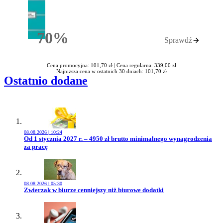
70%
Sprawdź
Rabatu
Cena promocyjna: 101,70 zł |
Cena regularna: 339,00 zł
Najniższa cena w ostatnich 30 dniach: 101,70 zł
Ostatnio dodane
08.08.2026 | 10:24
Przejdź do artykułu:
Od 1 stycznia 2027 r. – 4950 zł brutto minimalnego wynagrodzenia
za pracę
08.08.2026 | 05:30
Przejdź do artykułu:
Zwierzak w biurze cenniejszy niż biurowe dodatki