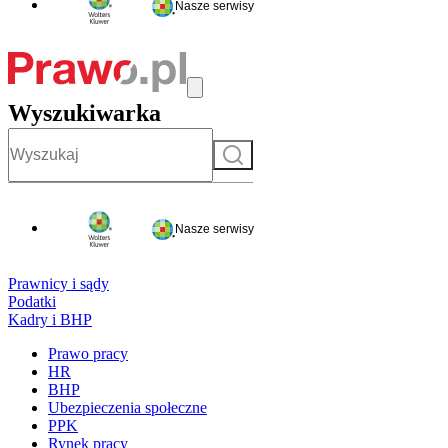
Nasze serwisy
Wyszukiwarka
Szukaj
Nasze serwisy
Prawnicy i sądy
Podatki
Kadry i BHP
Prawo pracy
HR
BHP
Ubezpieczenia społeczne
PPK
Rynek pracy