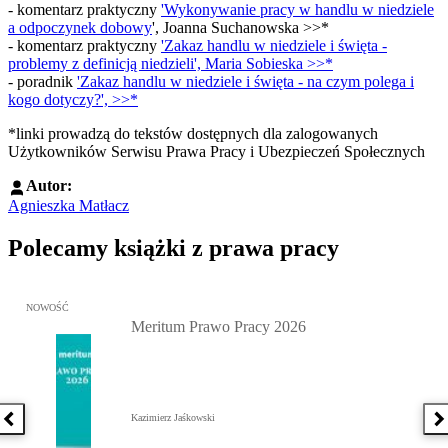
- komentarz praktyczny
'Wykonywanie pracy w handlu w niedziele
a
odpoczynek dobowy
', Joanna Suchanowska >>*
- komentarz praktyczny
'Zakaz handlu w niedziele i święta -
problemy z definicją niedzieli', Maria Sobieska >>*
- poradnik
'
Zakaz handlu w niedziele i święta - na czym polega i
kogo dotyczy?', >>*
*linki prowadzą do tekstów dostępnych dla zalogowanych
Użytkowników Serwisu Prawa Pracy i Ubezpieczeń Społecznych
Autor:
Agnieszka Matłacz
Polecamy książki z prawa pracy
Przejdź do: Meritum Prawo Pracy 2026, Kazimierz Jaśkowski - otw
NOWOŚĆ
Meritum Prawo Pracy 2026
Kazimierz Jaśkowski
Poprzednia książka
N