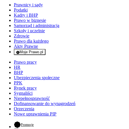
Prawnicy i sądy
Podatki
Kadry i BHP
Prawo w biznesie
Samorząd i administracja
Szkoły i uczelnie
Zdrowie
Prawo dla każdego
Akty Prawne
Moje Prawo.pl
- rejestracja i logowanie do serwisu
Prawo pracy
HR
BHP
Ubezpieczenia społeczne
PPK
Rynek pracy
Sygnaliści
Niepełnosprawność
Dofinansowanie do wynagrodzeń
Orzeczenia
Nowe uprawnienia PIP
- otwiera się w nowej karcie
Promocje