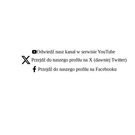
Odwiedź nasz kanał w serwisie YouTube
Youtube - otwiera się w nowej karcie
Przejdź do naszego profilu na X (dawniej Twitter)
X - otwiera się w nowej karcie
Przejdź do naszego profilu na Facebooku
Facebook - otwiera się w nowej karcie