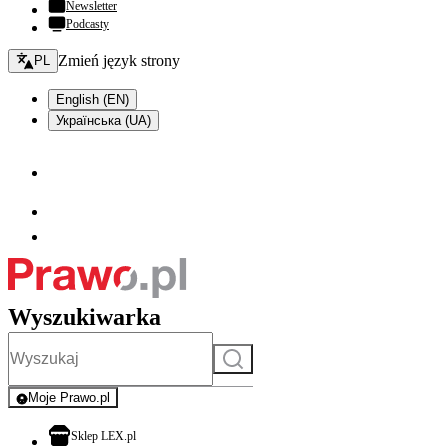
Newsletter
Podcasty
Zmień język - bieżący:
Zmień język strony
PL
English (EN)
Українська (UA)
Wyszukiwarka
Szukaj
Moje Prawo.pl
- rejestracja i logowanie do serwisu
otwiera się w nowej karcie
Sklep LEX.pl