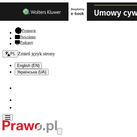
- otwiera się w nowej karcie
Promocje
Newsletter
Podcasty
Zmień język - bieżący:
Zmień język strony
PL
English (EN)
Українська (UA)