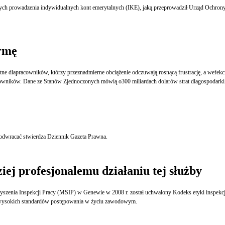
zących prowadzenia indywidualnych kont emerytalnych (IKE), jaką przeprowadził Urząd Ochro
rmę
tne dlapracowników, którzy przeznadmierne obciążenie odczuwają rosnącą frustrację, a wefek
wników. Dane ze Stanów Zjednoczonych mówią o300 miliardach dolarów strat dlagospodarki
W ostatnich latach bez pracy pozostawały głównie kobiety. Trend zaczął się jednak wyraźnie odwracać stwierdza Dziennik Gazeta Prawna.
iej profesjonalemu działaniu tej służby
zenia Inspekcji Pracy (MSIP) w Genewie w 2008 r. został uchwalony Kodeks etyki inspekcji 
h wysokich standardów postępowania w życiu zawodowym.