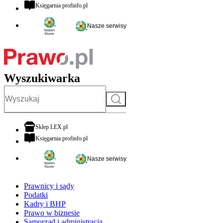
otwiera się w nowej karcie
Księgarnia profinfo.pl
Nasze serwisy
Wyszukiwarka
Szukaj
otwiera się w nowej karcie
Sklep LEX.pl
otwiera się w nowej karcie
Księgarnia profinfo.pl
Nasze serwisy
Prawnicy i sądy
Podatki
Kadry i BHP
Prawo w biznesie
Samorząd i administracja