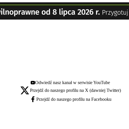
Odwiedź nasz kanał w serwisie YouTube
Youtube - otwiera się w nowej karcie
Przejdź do naszego profilu na X (dawniej Twitter)
X - otwiera się w nowej karcie
Przejdź do naszego profilu na Facebooku
Facebook - otwiera się w nowej karcie