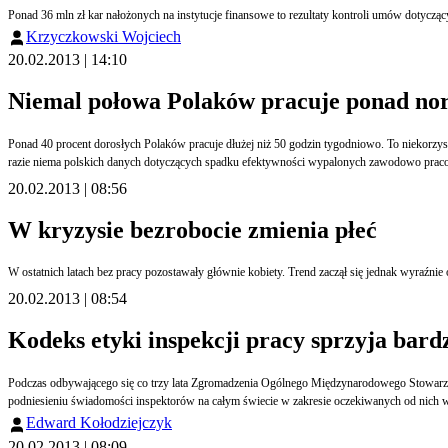
Ponad 36 mln zł kar nałożonych na instytucje finansowe to rezultaty kontroli umów dotyc
Krzyczkowski Wojciech
20.02.2013 | 14:10
Niemal połowa Polaków pracuje ponad no
Ponad 40 procent dorosłych Polaków pracuje dłużej niż 50 godzin tygodniowo. To niekorzys
razie niema polskich danych dotyczących spadku efektywności wypalonych zawodowo praco
20.02.2013 | 08:56
W kryzysie bezrobocie zmienia płeć
20.02.2013 | 08:54
Kodeks etyki inspekcji pracy sprzyja bardz
Podczas odbywającego się co trzy lata Zgromadzenia Ogólnego Międzynarodowego Stowarzys
podniesieniu świadomości inspektorów na całym świecie w zakresie oczekiwanych od nic
Edward Kołodziejczyk
20.02.2013 | 08:09