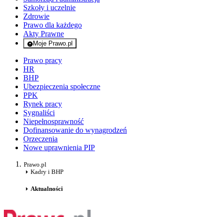
Szkoły i uczelnie
Zdrowie
Prawo dla każdego
Akty Prawne
Moje Prawo.pl
- rejestracja i logowanie do serwisu
Prawo pracy
HR
BHP
Ubezpieczenia społeczne
PPK
Rynek pracy
Sygnaliści
Niepełnosprawność
Dofinansowanie do wynagrodzeń
Orzeczenia
Nowe uprawnienia PIP
Prawo.pl
Kadry i BHP
Aktualności