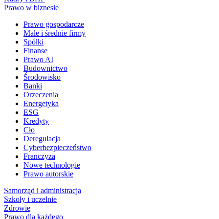
Prawo w biznesie
Prawo gospodarcze
Małe i średnie firmy
Spółki
Finanse
Prawo AI
Budownictwo
Środowisko
Banki
Orzeczenia
Energetyka
ESG
Kredyty
Cło
Deregulacja
Cyberbezpieczeństwo
Franczyza
Nowe technologie
Prawo autorskie
Samorząd i administracja
Szkoły i uczelnie
Zdrowie
Prawo dla każdego