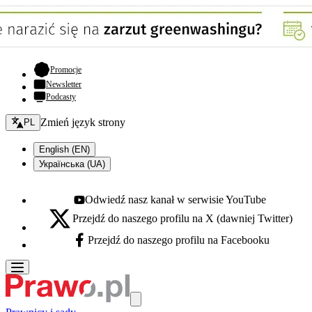
- otwiera się w nowej karcie
Promocje
Newsletter
Podcasty
Zmień język - bieżący:
Zmień język strony
PL
English (EN)
Українська (UA)
Odwiedź nasz kanał w serwisie YouTube
Youtube - otwiera się w nowej karcie
Przejdź do naszego profilu na X (dawniej Twitter)
X - otwiera się w nowej karcie
Przejdź do naszego profilu na Facebooku
Facebook - otwiera się w nowej karcie