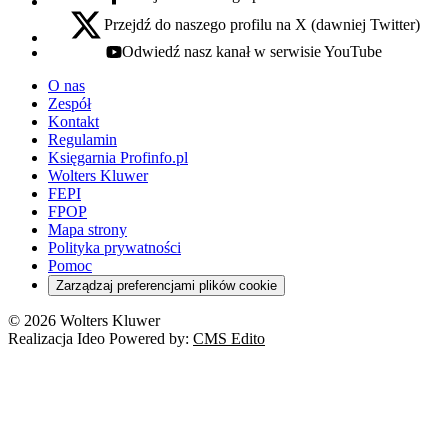
facebook - otwiera się w nowej karcie
Przejdź do naszego profilu na X (dawniej Twitter)
x - otwiera się w nowej karcie
Odwiedź nasz kanał w serwisie YouTube
youtube - otwiera się w nowej karcie
O nas
Zespół
Kontakt
Regulamin
Księgarnia Profinfo.pl
Wolters Kluwer
FEPI
FPOP
Mapa strony
Polityka prywatności
Pomoc
Zarządzaj preferencjami plików cookie
© 2026 Wolters Kluwer
Realizacja Ideo Powered by:
CMS Edito