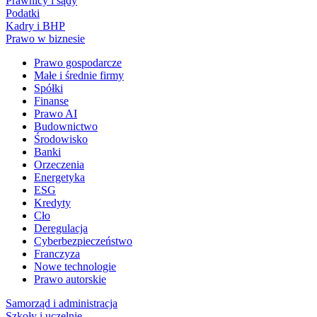
Prawnicy i sądy
Podatki
Kadry i BHP
Prawo w biznesie
Prawo gospodarcze
Małe i średnie firmy
Spółki
Finanse
Prawo AI
Budownictwo
Środowisko
Banki
Orzeczenia
Energetyka
ESG
Kredyty
Cło
Deregulacja
Cyberbezpieczeństwo
Franczyza
Nowe technologie
Prawo autorskie
Samorząd i administracja
Szkoły i uczelnie