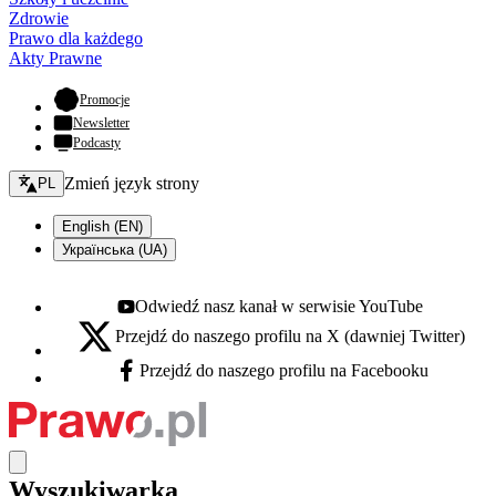
Zdrowie
Prawo dla każdego
Akty Prawne
- otwiera się w nowej karcie
Promocje
Newsletter
Podcasty
Zmień język - bieżący:
Zmień język strony
PL
English (EN)
Українська (UA)
Odwiedź nasz kanał w serwisie YouTube
Youtube - otwiera się w nowej karcie
Przejdź do naszego profilu na X (dawniej Twitter)
X - otwiera się w nowej karcie
Przejdź do naszego profilu na Facebooku
Facebook - otwiera się w nowej karcie
Wyszukiwarka