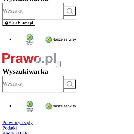
Szukaj
Moje Prawo.pl
- rejestracja i logowanie do serwisu
Nasze serwisy
Wyszukiwarka
Szukaj
Nasze serwisy
Prawnicy i sądy
Podatki
Kadry i BHP