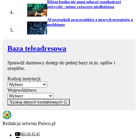
Klient banku nie musi spłacać oszukańczej
pożyczki - mimo rażącego niedbalstwa
AI przeszkoli pracowników z nowych przepisów o
mobbingu
Baza teleadresowa
Sprawdź darmowy dostęp do pełnej bazy m.in. sądów i
urzędów.
Rodzaj instytucji:
Województwo:
Szukaj danych kontaktowych
Redakcja serwisu Prawo.pl
801 04 45 45
Numer telefonu: