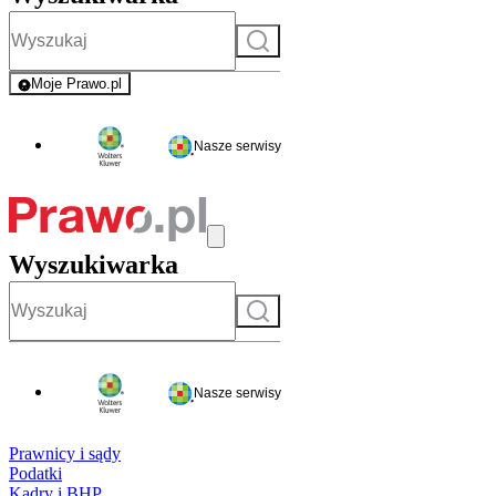
Szukaj
Moje Prawo.pl
- rejestracja i logowanie do serwisu
Nasze serwisy
Wyszukiwarka
Szukaj
Nasze serwisy
Prawnicy i sądy
Podatki
Kadry i BHP