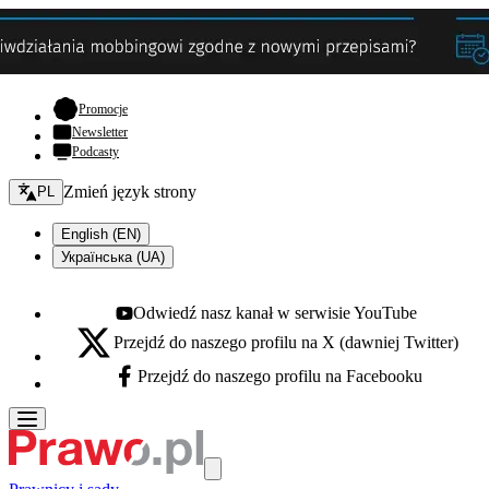
- otwiera się w nowej karcie
Promocje
Newsletter
Podcasty
Zmień język - bieżący:
Zmień język strony
PL
English (EN)
Українська (UA)
Odwiedź nasz kanał w serwisie YouTube
Youtube - otwiera się w nowej karcie
Przejdź do naszego profilu na X (dawniej Twitter)
X - otwiera się w nowej karcie
Przejdź do naszego profilu na Facebooku
Facebook - otwiera się w nowej karcie