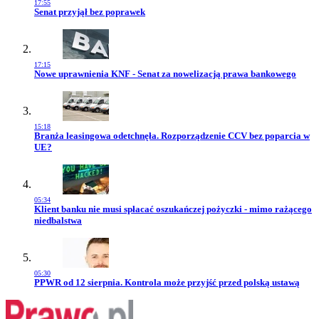
17:55
Przejdź do artykułu:
Senat przyjął bez poprawek
17:15
Przejdź do artykułu:
Nowe uprawnienia KNF - Senat za nowelizacją prawa bankowego
15:18
Przejdź do artykułu:
Branża leasingowa odetchnęła. Rozporządzenie CCV bez poparcia w
UE?
05:34
Przejdź do artykułu:
Klient banku nie musi spłacać oszukańczej pożyczki - mimo rażącego
niedbalstwa
05:30
Przejdź do artykułu:
PPWR od 12 sierpnia. Kontrola może przyjść przed polską ustawą