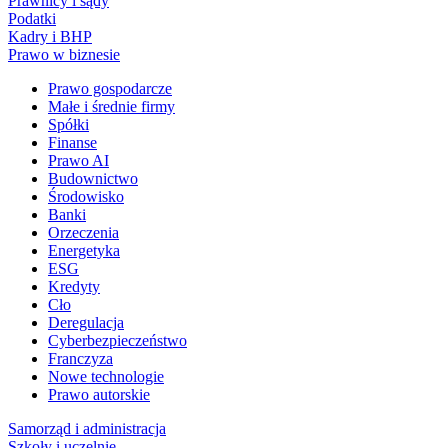
Prawnicy i sądy
Podatki
Kadry i BHP
Prawo w biznesie
Prawo gospodarcze
Małe i średnie firmy
Spółki
Finanse
Prawo AI
Budownictwo
Środowisko
Banki
Orzeczenia
Energetyka
ESG
Kredyty
Cło
Deregulacja
Cyberbezpieczeństwo
Franczyza
Nowe technologie
Prawo autorskie
Samorząd i administracja
Szkoły i uczelnie