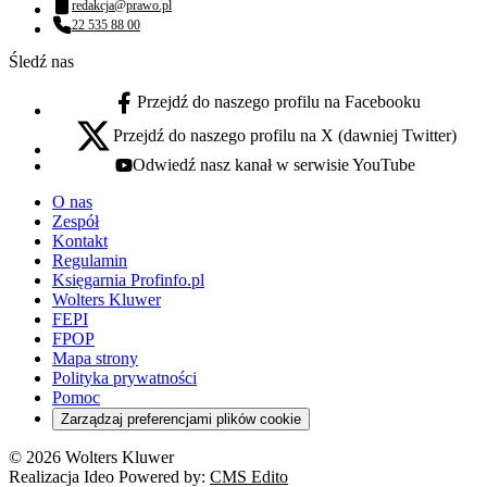
redakcja@prawo.pl
Adres email:
22 535 88 00
Numer telefonu:
Śledź nas
Przejdź do naszego profilu na Facebooku
facebook - otwiera się w nowej karcie
Przejdź do naszego profilu na X (dawniej Twitter)
x - otwiera się w nowej karcie
Odwiedź nasz kanał w serwisie YouTube
youtube - otwiera się w nowej karcie
O nas
Zespół
Kontakt
Regulamin
Księgarnia Profinfo.pl
Wolters Kluwer
FEPI
FPOP
Mapa strony
Polityka prywatności
Pomoc
Zarządzaj preferencjami plików cookie
© 2026 Wolters Kluwer
Realizacja Ideo Powered by:
CMS Edito