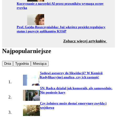
Przejdź do:
Korzystanie z narzędzi AI przez prawników wymaga oceny
ryzyka
Przejdź do:
Prof. Gajda-Roszczynialska: Już wkrótce projekt regulujący
status i pozycję aplikantów KSSiP
z sekc
Zobacz więcej artykułów
Najpopularniejsze
Najpopularniejsze wiadomości z
Najpopularniejsze wiadomości z
Najpopularniejsze wiadomości z
Dnia
Tygodnia
Miesiąca
Sądowi asesorzy do likwidacji? W Komisji
Kodyfikacyjnej analiza, czy ich zastąpić
SN: Radca działał jak komornik, ale samowolnie.
Nie poniesie kary
Czy żołnierz może dostać emeryturę zwykłą i
wojskową