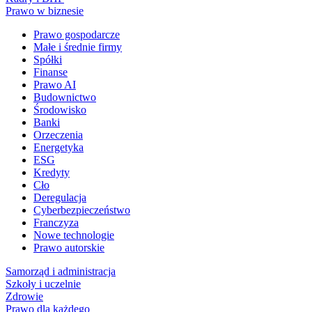
Prawo w biznesie
Prawo gospodarcze
Małe i średnie firmy
Spółki
Finanse
Prawo AI
Budownictwo
Środowisko
Banki
Orzeczenia
Energetyka
ESG
Kredyty
Cło
Deregulacja
Cyberbezpieczeństwo
Franczyza
Nowe technologie
Prawo autorskie
Samorząd i administracja
Szkoły i uczelnie
Zdrowie
Prawo dla każdego