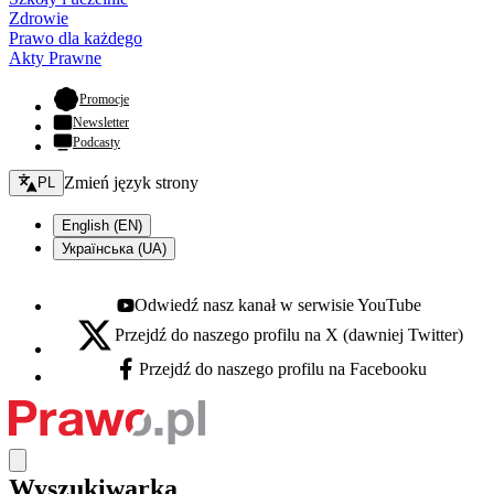
Zdrowie
Prawo dla każdego
Akty Prawne
- otwiera się w nowej karcie
Promocje
Newsletter
Podcasty
Zmień język - bieżący:
Zmień język strony
PL
English (EN)
Українська (UA)
Odwiedź nasz kanał w serwisie YouTube
Youtube - otwiera się w nowej karcie
Przejdź do naszego profilu na X (dawniej Twitter)
X - otwiera się w nowej karcie
Przejdź do naszego profilu na Facebooku
Facebook - otwiera się w nowej karcie
Wyszukiwarka