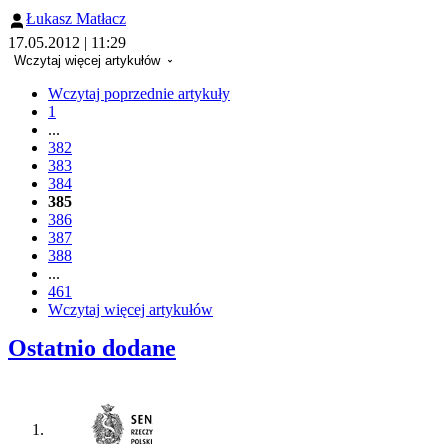
Łukasz Matłacz
17.05.2012 | 11:29
Wczytaj więcej artykułów
Wczytaj poprzednie artykuły
1
...
382
383
384
385
386
387
388
...
461
Wczytaj więcej artykułów
Ostatnio dodane