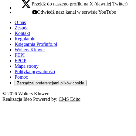
Przejdź do naszego profilu na X (dawniej Twitter)
x - otwiera się w nowej karcie
Odwiedź nasz kanał w serwisie YouTube
youtube - otwiera się w nowej karcie
O nas
Zespół
Kontakt
Regulamin
Księgarnia Profinfo.pl
Wolters Kluwer
FEPI
FPOP
Mapa strony
Polityka prywatności
Pomoc
Zarządzaj preferencjami plików cookie
© 2026 Wolters Kluwer
Realizacja Ideo Powered by:
CMS Edito