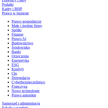
Prawnicy i sądy
Podatki
Kadry i BHP
Prawo w biznesie
Prawo gospodarcze
Małe i średnie firmy
Spółki
Finanse
Prawo AI
Budownictwo
Środowisko
Banki
Orzeczenia
Energetyka
ESG
Kredyty
Cło
Deregulacja
Cyberbezpieczeństwo
Franczyza
Nowe technologie
Prawo autorskie
Samorząd i administracja
Szkoły i uczelnie