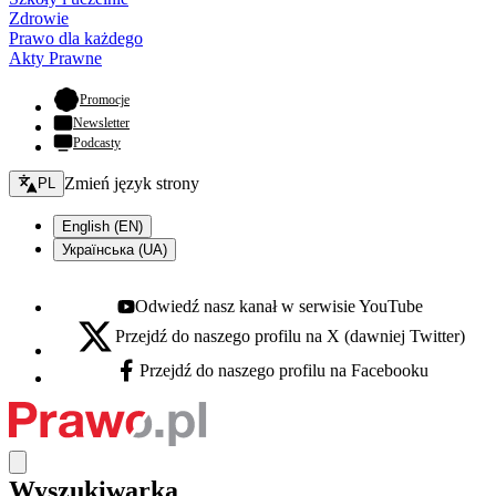
Zdrowie
Prawo dla każdego
Akty Prawne
- otwiera się w nowej karcie
Promocje
Newsletter
Podcasty
Zmień język - bieżący:
Zmień język strony
PL
English (EN)
Українська (UA)
Odwiedź nasz kanał w serwisie YouTube
Youtube - otwiera się w nowej karcie
Przejdź do naszego profilu na X (dawniej Twitter)
X - otwiera się w nowej karcie
Przejdź do naszego profilu na Facebooku
Facebook - otwiera się w nowej karcie
Wyszukiwarka