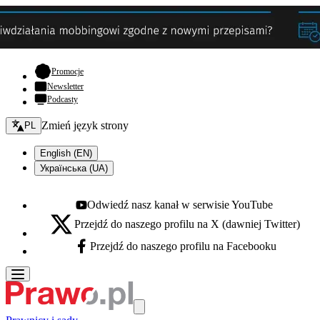
- otwiera się w nowej karcie
Promocje
Newsletter
Podcasty
Zmień język - bieżący:
Zmień język strony
PL
English (EN)
Українська (UA)
Odwiedź nasz kanał w serwisie YouTube
Youtube - otwiera się w nowej karcie
Przejdź do naszego profilu na X (dawniej Twitter)
X - otwiera się w nowej karcie
Przejdź do naszego profilu na Facebooku
Facebook - otwiera się w nowej karcie