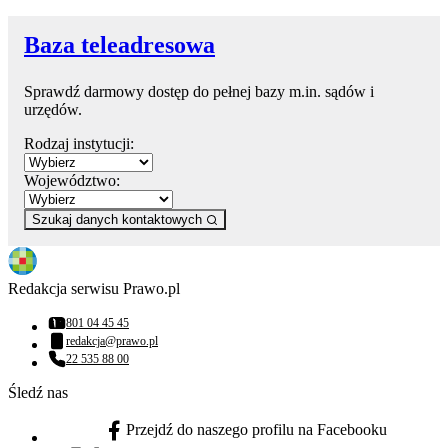
Baza teleadresowa
Sprawdź darmowy dostęp do pełnej bazy m.in. sądów i
urzędów.
Rodzaj instytucji:
Województwo:
Szukaj danych kontaktowych
Redakcja serwisu Prawo.pl
801 04 45 45
Numer telefonu:
redakcja@prawo.pl
Adres email:
22 535 88 00
Numer telefonu:
Śledź nas
Przejdź do naszego profilu na Facebooku
facebook - otwiera się w nowej karcie