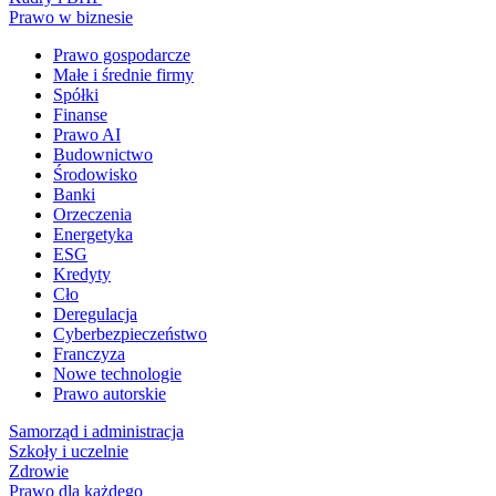
Prawo w biznesie
Prawo gospodarcze
Małe i średnie firmy
Spółki
Finanse
Prawo AI
Budownictwo
Środowisko
Banki
Orzeczenia
Energetyka
ESG
Kredyty
Cło
Deregulacja
Cyberbezpieczeństwo
Franczyza
Nowe technologie
Prawo autorskie
Samorząd i administracja
Szkoły i uczelnie
Zdrowie
Prawo dla każdego