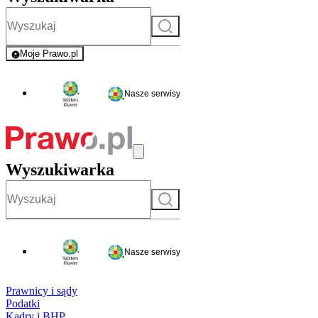
Szukaj
Moje Prawo.pl
- rejestracja i logowanie do serwisu
Nasze serwisy
Wyszukiwarka
Szukaj
Nasze serwisy
Prawnicy i sądy
Podatki
Kadry i BHP