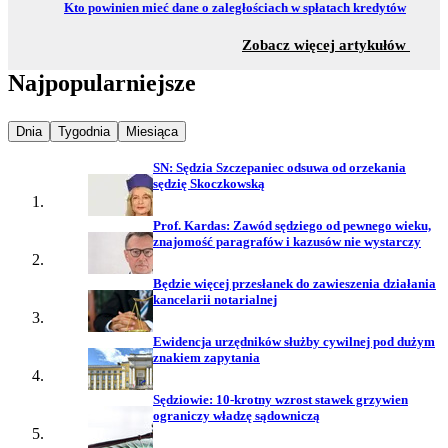
Przejdź do:
Kto powinien mieć dane o zaległościach w spłatach kredytów
z sekc
Zobacz więcej artykułów
Najpopularniejsze
Najpopularniejsze wiadomości z
Najpopularniejsze wiadomości z
Najpopularniejsze wiadomości z
Dnia
Tygodnia
Miesiąca
SN: Sędzia Szczepaniec odsuwa od orzekania
sędzię Skoczkowską
Prof. Kardas: Zawód sędziego od pewnego wieku,
znajomość paragrafów i kazusów nie wystarczy
Będzie więcej przesłanek do zawieszenia działania
kancelarii notarialnej
Ewidencja urzędników służby cywilnej pod dużym
znakiem zapytania
Sędziowie: 10-krotny wzrost stawek grzywien
ograniczy władzę sądowniczą