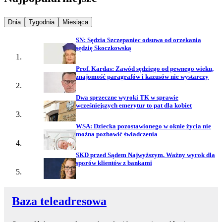
Najpopularniejsze wiadomości z
Najpopularniejsze wiadomości z
Najpopularniejsze wiadomości z
Dnia
Tygodnia
Miesiąca
SN: Sędzia Szczepaniec odsuwa od orzekania
sędzię Skoczkowską
Prof. Kardas: Zawód sędziego od pewnego wieku,
znajomość paragrafów i kazusów nie wystarczy
Dwa sprzeczne wyroki TK w sprawie
wcześniejszych emerytur to pat dla kobiet
WSA: Dziecka pozostawionego w oknie życia nie
można pozbawić świadczenia
SKD przed Sądem Najwyższym. Ważny wyrok dla
sporów klientów z bankami
Baza teleadresowa