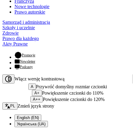
Franczyza
Nowe technologie
Prawo autorskie
Samorząd i administracja
Szkoły i uczelnie
Zdrowie
Prawo dla każdego
Akty Prawne
- otwiera się w nowej karcie
Promocje
Newsletter
Podcasty
Włącz wersję kontrastową
Przywróć domyślny rozmiar czcionki
A
Powiększenie czcionki do 110%
A+
Powiększenie czcionki do 120%
A++
Zmień język - bieżący:
Zmień język strony
PL
English (EN)
Українська (UA)