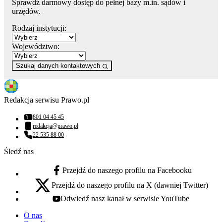
Sprawdź darmowy dostęp do pełnej bazy m.in. sądów i
urzędów.
Rodzaj instytucji:
Województwo:
Szukaj danych kontaktowych
Redakcja serwisu Prawo.pl
801 04 45 45
Numer telefonu:
redakcja@prawo.pl
Adres email:
22 535 88 00
Numer telefonu:
Śledź nas
Przejdź do naszego profilu na Facebooku
facebook - otwiera się w nowej karcie
Przejdź do naszego profilu na X (dawniej Twitter)
x - otwiera się w nowej karcie
Odwiedź nasz kanał w serwisie YouTube
youtube - otwiera się w nowej karcie
O nas