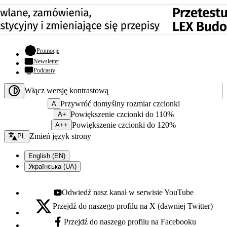
- otwiera się w nowej karcie
Promocje
Newsletter
Podcasty
Włącz wersję kontrastową
Przywróć domyślny rozmiar czcionki
A
Powiększenie czcionki do 110%
A+
Powiększenie czcionki do 120%
A++
Zmień język - bieżący:
Zmień język strony
PL
English (EN)
Українська (UA)
Odwiedź nasz kanał w serwisie YouTube
Youtube - otwiera się w nowej karcie
Przejdź do naszego profilu na X (dawniej Twitter)
X - otwiera się w nowej karcie
Przejdź do naszego profilu na Facebooku
Facebook - otwiera się w nowej karcie