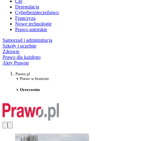
Cło
Deregulacja
Cyberbezpieczeństwo
Franczyza
Nowe technologie
Prawo autorskie
Samorząd i administracja
Szkoły i uczelnie
Zdrowie
Prawo dla każdego
Akty Prawne
Prawo.pl
Prawo w biznesie
Orzeczenia