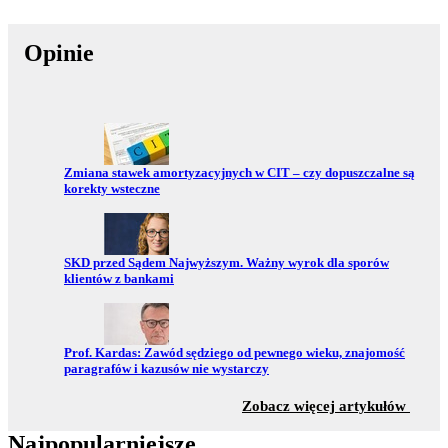
Opinie
Przejdź do:
Zmiana stawek amortyzacyjnych w CIT – czy dopuszczalne są
korekty wsteczne
Przejdź do:
SKD przed Sądem Najwyższym. Ważny wyrok dla sporów
klientów z bankami
Przejdź do:
Prof. Kardas: Zawód sędziego od pewnego wieku, znajomość
paragrafów i kazusów nie wystarczy
z sekc
Zobacz więcej artykułów
Najpopularniejsze