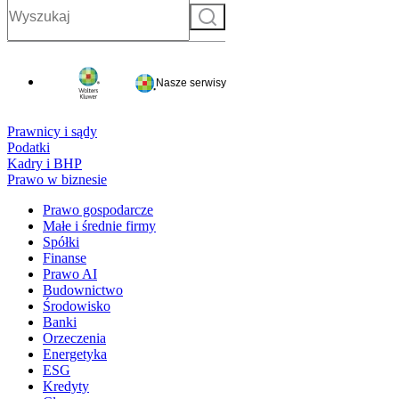
Szukaj
Nasze serwisy
Prawnicy i sądy
Podatki
Kadry i BHP
Prawo w biznesie
Prawo gospodarcze
Małe i średnie firmy
Spółki
Finanse
Prawo AI
Budownictwo
Środowisko
Banki
Orzeczenia
Energetyka
ESG
Kredyty