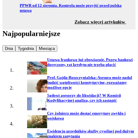
Przejdź do:
PPWR od 12 sierpnia. Kontrola może przyjść przed polską
ustawą
z sekc
Zobacz więcej artykułów
Najpopularniejsze
Najpopularniejsze wiadomości z
Najpopularniejsze wiadomości z
Najpopularniejsze wiadomości z
Dnia
Tygodnia
Miesiąca
Ustawa frankowa już obowiązuje. Pozew bankowi
doręczony, rat kredytu nie trzeba płacić
Prof. Gajda-Roszczynialska: Asesura może nadal
budzić wątpliwości konstytucyjne, rozważamy
możliwe opcje
Sądowi asesorzy do likwidacji? W Komisji
Kodyfikacyjnej analiza, czy ich zastąpić
Czy żołnierz może dostać emeryturę zwykłą i
wojskową
Ewidencja urzędników służby cywilnej pod dużym
znakiem zapytania