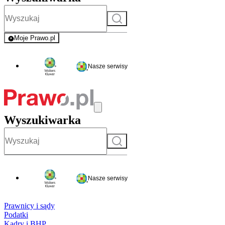
Szukaj
Moje Prawo.pl
- rejestracja i logowanie do serwisu
Nasze serwisy
Wyszukiwarka
Szukaj
Nasze serwisy
Prawnicy i sądy
Podatki
Kadry i BHP