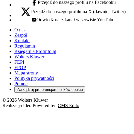
Przejdź do naszego profilu na Facebooku
facebook - otwiera się w nowej karcie
Przejdź do naszego profilu na X (dawniej Twitter)
x - otwiera się w nowej karcie
Odwiedź nasz kanał w serwisie YouTube
youtube - otwiera się w nowej karcie
O nas
Zespół
Kontakt
Regulamin
Księgarnia Profinfo.pl
Wolters Kluwer
FEPI
FPOP
Mapa strony
Polityka prywatności
Pomoc
Zarządzaj preferencjami plików cookie
© 2026 Wolters Kluwer
Realizacja Ideo Powered by:
CMS Edito