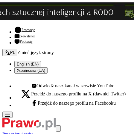
- otwiera się w nowej karcie
Promocje
Newsletter
Podcasty
Zmień język - bieżący:
Zmień język strony
PL
English (EN)
Українська (UA)
Odwiedź nasz kanał w serwisie YouTube
Youtube - otwiera się w nowej karcie
Przejdź do naszego profilu na X (dawniej Twitter)
X - otwiera się w nowej karcie
Przejdź do naszego profilu na Facebooku
Facebook - otwiera się w nowej karcie