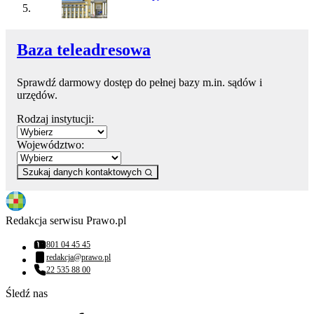
Baza teleadresowa
Sprawdź darmowy dostęp do pełnej bazy m.in. sądów i
urzędów.
Rodzaj instytucji:
Województwo:
Szukaj danych kontaktowych
Redakcja serwisu Prawo.pl
801 04 45 45
Numer telefonu:
redakcja@prawo.pl
Adres email:
22 535 88 00
Numer telefonu:
Śledź nas