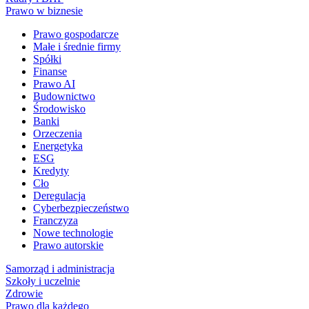
Prawo w biznesie
Prawo gospodarcze
Małe i średnie firmy
Spółki
Finanse
Prawo AI
Budownictwo
Środowisko
Banki
Orzeczenia
Energetyka
ESG
Kredyty
Cło
Deregulacja
Cyberbezpieczeństwo
Franczyza
Nowe technologie
Prawo autorskie
Samorząd i administracja
Szkoły i uczelnie
Zdrowie
Prawo dla każdego