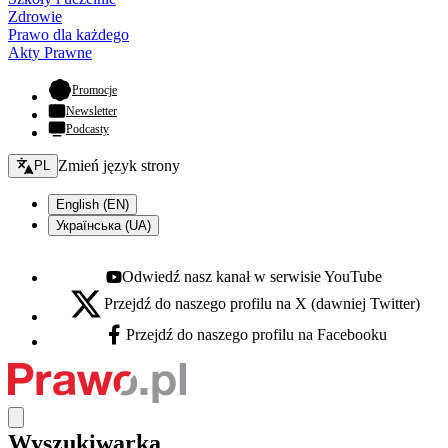
Zdrowie
Prawo dla każdego
Akty Prawne
- otwiera się w nowej karcie
Promocje
Newsletter
Podcasty
Zmień język - bieżący:
Zmień język strony
PL
English (EN)
Українська (UA)
Odwiedź nasz kanał w serwisie YouTube
Youtube - otwiera się w nowej karcie
Przejdź do naszego profilu na X (dawniej Twitter)
X - otwiera się w nowej karcie
Przejdź do naszego profilu na Facebooku
Facebook - otwiera się w nowej karcie
Wyszukiwarka