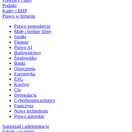
Prawnicy i sądy
Podatki
Kadry i BHP
Prawo w biznesie
Prawo gospodarcze
Małe i średnie firmy
Spółki
Finanse
Prawo AI
Budownictwo
Środowisko
Banki
Orzeczenia
Energetyka
ESG
Kredyty
Cło
Deregulacja
Cyberbezpieczeństwo
Franczyza
Nowe technologie
Prawo autorskie
Samorząd i administracja
Szkoły i uczelnie