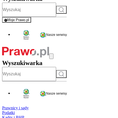
Szukaj
Moje Prawo.pl
- rejestracja i logowanie do serwisu
Nasze serwisy
Wyszukiwarka
Szukaj
Nasze serwisy
Prawnicy i sądy
Podatki
Kadry i BHP