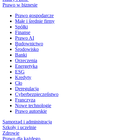
Prawo w biznesie
Prawo gospodarcze
Małe i średnie firmy
Spółki
Finanse
Prawo AI
Budownictwo
Środowisko
Banki
Orzeczenia
Energetyka
ESG
Kredyty
Cło
Deregulacja
Cyberbezpieczeństwo
Franczyza
Nowe technologie
Prawo autorskie
Samorząd i administracja
Szkoły i uczelnie
Zdrowie
Prawo dla każdego