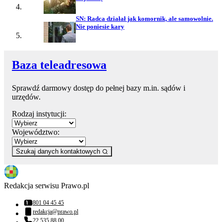
SN: Radca działał jak komornik, ale samowolnie.
Nie poniesie kary
Baza teleadresowa
Sprawdź darmowy dostęp do pełnej bazy m.in. sądów i
urzędów.
Rodzaj instytucji:
Województwo:
Szukaj danych kontaktowych
Redakcja serwisu Prawo.pl
801 04 45 45
Numer telefonu:
redakcja@prawo.pl
Adres email:
22 535 88 00