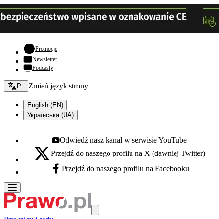
- otwiera się w nowej karcie
Promocje
Newsletter
Podcasty
Zmień język - bieżący:
Zmień język strony
PL
English (EN)
Українська (UA)
Odwiedź nasz kanał w serwisie YouTube
Youtube - otwiera się w nowej karcie
Przejdź do naszego profilu na X (dawniej Twitter)
X - otwiera się w nowej karcie
Przejdź do naszego profilu na Facebooku
Facebook - otwiera się w nowej karcie