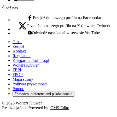
Numer telefonu:
Śledź nas
Przejdź do naszego profilu na Facebooku
facebook - otwiera się w nowej karcie
Przejdź do naszego profilu na X (dawniej Twitter)
x - otwiera się w nowej karcie
Odwiedź nasz kanał w serwisie YouTube
youtube - otwiera się w nowej karcie
O nas
Zespół
Kontakt
Regulamin
Księgarnia Profinfo.pl
Wolters Kluwer
FEPI
FPOP
Mapa strony
Polityka prywatności
Pomoc
Zarządzaj preferencjami plików cookie
© 2026 Wolters Kluwer
Realizacja Ideo Powered by:
CMS Edito