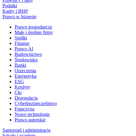
Prawnicy i sądy
Podatki
Kadry i BHP
Prawo w biznesie
Prawo gospodarcze
Małe i średnie firmy
Spółki
Finanse
Prawo AI
Budownictwo
Środowisko
Banki
Orzeczenia
Energetyka
ESG
Kredyty
Cło
Deregulacja
Cyberbezpieczeństwo
Franczyza
Nowe technologie
Prawo autorskie
Samorząd i administracja
Szkoły i uczelnie