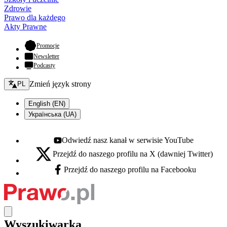
Zdrowie
Prawo dla każdego
Akty Prawne
- otwiera się w nowej karcie
Promocje
Newsletter
Podcasty
Zmień język - bieżący:
Zmień język strony
PL
English (EN)
Українська (UA)
Odwiedź nasz kanał w serwisie YouTube
Youtube - otwiera się w nowej karcie
Przejdź do naszego profilu na X (dawniej Twitter)
X - otwiera się w nowej karcie
Przejdź do naszego profilu na Facebooku
Facebook - otwiera się w nowej karcie
Wyszukiwarka