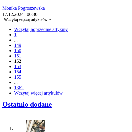
Monika Pogroszewska
17.12.2024 | 06:30
Wczytaj więcej artykułów
Wczytaj poprzednie artykuły
1
...
149
150
151
152
153
154
155
...
1362
Wczytaj więcej artykułów
Ostatnio dodane