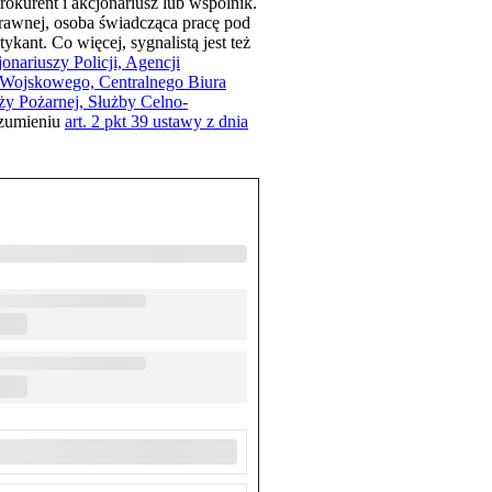
okurent i akcjonariusz lub wspólnik.
prawnej, osoba świadcząca pracę pod
ant. Co więcej, sygnalistą jest też
jonariuszy Policji, Agencji
Wojskowego, Centralnego Biura
ży Pożarnej, Służby Celno-
ozumieniu
art. 2 pkt 39 ustawy z dnia