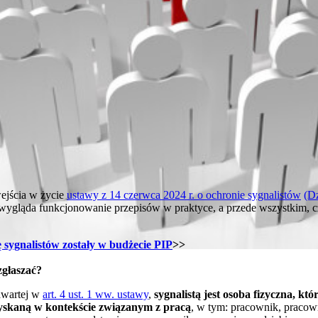
wejścia w życie
ustawy z 14 czerwca 2024 r. o ochronie sygnalistów
(Dz
wygląda funkcjonowanie przepisów w praktyce, a przede wszystkim, cz
 sygnalistów zostały w budżecie PIP
>>
zgłaszać?
awartej w
art. 4 ust. 1 ww. ustawy
,
sygnalistą jest osoba fizyczna, kt
yskaną w kontekście związanym z pracą
, w tym: pracownik, praco