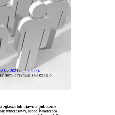
.U. z 2024 r., poz. 928)
.
y firmy otrzymują zgłoszenia o
óra zgłasza lub ujawnia publicznie
wnik tymczasowy, osoba świadcząca