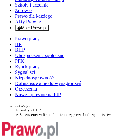
Szkoły i uczelnie
Zdrowie
Prawo dla każdego
Akty Prawne
Moje Prawo.pl
- rejestracja i logowanie do serwisu
Prawo pracy
HR
BHP
Ubezpieczenia społeczne
PPK
Rynek pracy
Sygnaliści
Niepełnosprawność
Dofinansowanie do wynagrodzeń
Orzeczenia
Nowe uprawnienia PIP
Prawo.pl
Kadry i BHP
Są systemy w firmach, nie ma zgłoszeń od sygnalistów