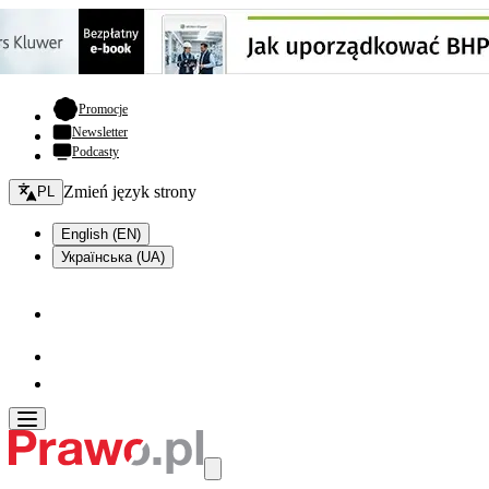
- otwiera się w nowej karcie
Promocje
Newsletter
Podcasty
Zmień język - bieżący:
Zmień język strony
PL
English (EN)
Українська (UA)