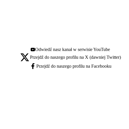
Odwiedź nasz kanał w serwisie YouTube
Youtube - otwiera się w nowej karcie
Przejdź do naszego profilu na X (dawniej Twitter)
X - otwiera się w nowej karcie
Przejdź do naszego profilu na Facebooku
Facebook - otwiera się w nowej karcie