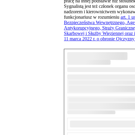
pracę na innej podstawie niż stosun
Sygnalistą jest też członek organu o
nadzorem i kierownictwem wykonawcy,
funkcjonariusz w rozumieniu
art. 1 
Bezpieczeństwa Wewnętrznego, Age
Antykorupcyjnego, Straży Graniczne
Skarbowej i Służby Więziennej oraz i
11 marca 2022 r. o obronie Ojczyzny 