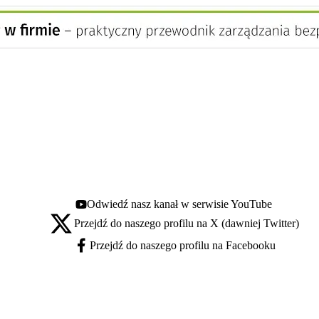
Odwiedź nasz kanał w serwisie YouTube
Youtube - otwiera się w nowej karcie
Przejdź do naszego profilu na X (dawniej Twitter)
X - otwiera się w nowej karcie
Przejdź do naszego profilu na Facebooku
Facebook - otwiera się w nowej karcie