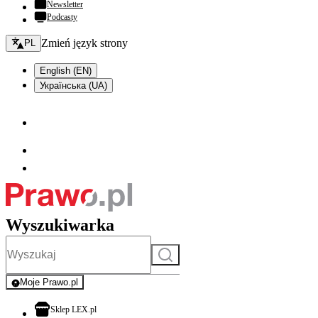
Newsletter
Podcasty
Zmień język - bieżący:
Zmień język strony
PL
English (EN)
Українська (UA)
Wyszukiwarka
Szukaj
Moje Prawo.pl
- rejestracja i logowanie do serwisu
otwiera się w nowej karcie
Sklep LEX.pl