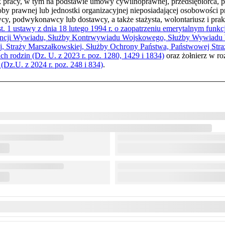
ek pracy, w tym na podstawie umowy cywilnoprawnej, przedsiębiorca, pr
soby prawnej lub jednostki organizacyjnej nieposiadającej osobowości 
 podwykonawcy lub dostawcy, a także stażysta, wolontariusz i praktyk
ust. 1 ustawy z dnia 18 lutego 1994 r. o zaopatrzeniu emerytalnym funkc
ncji Wywiadu, Służby Kontrwywiadu Wojskowego, Służby Wywiadu 
j, Straży Marszałkowskiej, Służby Ochrony Państwa, Państwowej Stra
ch rodzin (Dz. U. z 2023 r. poz. 1280, 1429 i 1834)
oraz żołnierz w r
(Dz.U. z 2024 r. poz. 248 i 834)
.