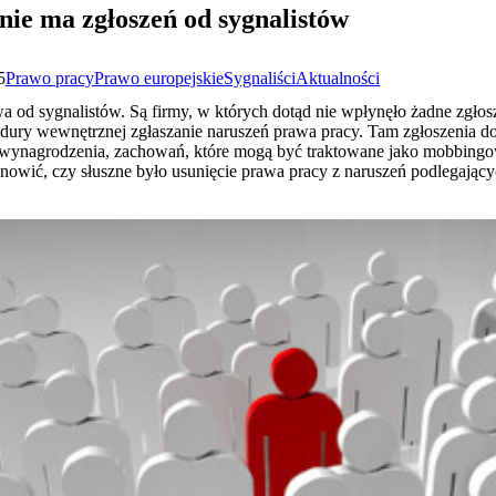
nie ma zgłoszeń od sygnalistów
5
Prawo pracy
Prawo europejskie
Sygnaliści
Aktualności
 od sygnalistów. Są firmy, w których dotąd nie wpłynęło żadne zgłosz
dury wewnętrznej zgłaszanie naruszeń prawa pracy. Tam zgłoszenia do
 wynagrodzenia, zachowań, które mogą być traktowane jako mobbingo
owić, czy słuszne było usunięcie prawa pracy z naruszeń podlegających