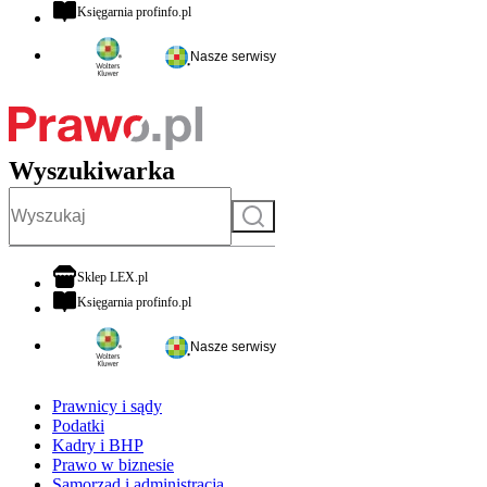
otwiera się w nowej karcie
Księgarnia profinfo.pl
Nasze serwisy
Wyszukiwarka
Szukaj
otwiera się w nowej karcie
Sklep LEX.pl
otwiera się w nowej karcie
Księgarnia profinfo.pl
Nasze serwisy
Prawnicy i sądy
Podatki
Kadry i BHP
Prawo w biznesie
Samorząd i administracja