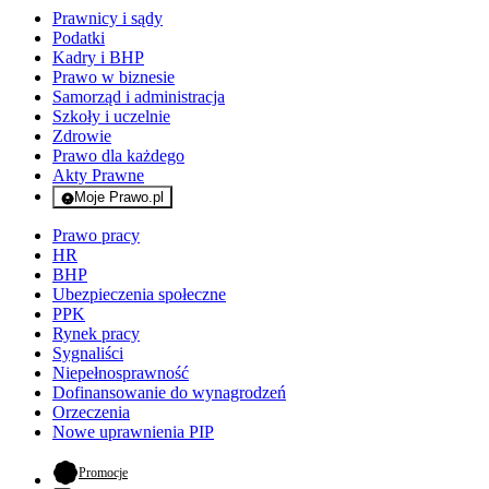
Prawnicy i sądy
Podatki
Kadry i BHP
Prawo w biznesie
Samorząd i administracja
Szkoły i uczelnie
Zdrowie
Prawo dla każdego
Akty Prawne
Moje Prawo.pl
- rejestracja i logowanie do serwisu
Prawo pracy
HR
BHP
Ubezpieczenia społeczne
PPK
Rynek pracy
Sygnaliści
Niepełnosprawność
Dofinansowanie do wynagrodzeń
Orzeczenia
Nowe uprawnienia PIP
- otwiera się w nowej karcie
Promocje