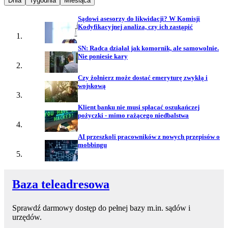
Dnia
Tygodnia
Miesiąca
Sądowi asesorzy do likwidacji? W Komisji
Kodyfikacyjnej analiza, czy ich zastąpić
SN: Radca działał jak komornik, ale samowolnie.
Nie poniesie kary
Czy żołnierz może dostać emeryturę zwykłą i
wojskową
Klient banku nie musi spłacać oszukańczej
pożyczki - mimo rażącego niedbalstwa
AI przeszkoli pracowników z nowych przepisów o
mobbingu
Baza teleadresowa
Sprawdź darmowy dostęp do pełnej bazy m.in. sądów i
urzędów.