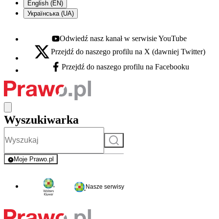
English (EN)
Українська (UA)
Odwiedź nasz kanał w serwisie YouTube
Youtube - otwiera się w nowej karcie
Przejdź do naszego profilu na X (dawniej Twitter)
X - otwiera się w nowej karcie
Przejdź do naszego profilu na Facebooku
Facebook - otwiera się w nowej karcie
Wyszukiwarka
Szukaj
Moje Prawo.pl
- rejestracja i logowanie do serwisu
Nasze serwisy