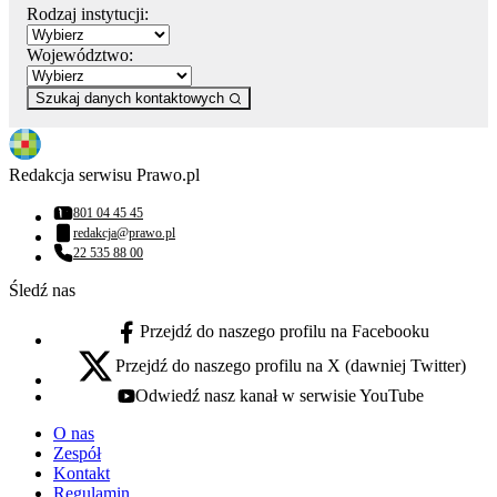
Rodzaj instytucji:
Województwo:
Szukaj danych kontaktowych
Redakcja serwisu Prawo.pl
801 04 45 45
Numer telefonu:
redakcja@prawo.pl
Adres email:
22 535 88 00
Numer telefonu:
Śledź nas
Przejdź do naszego profilu na Facebooku
facebook - otwiera się w nowej karcie
Przejdź do naszego profilu na X (dawniej Twitter)
x - otwiera się w nowej karcie
Odwiedź nasz kanał w serwisie YouTube
youtube - otwiera się w nowej karcie
O nas
Zespół
Kontakt
Regulamin