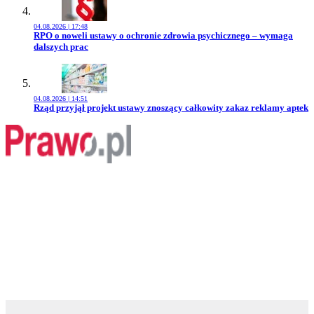
04.08.2026 | 17:48
Przejdź do artykułu:
RPO o noweli ustawy o ochronie zdrowia psychicznego – wymaga
dalszych prac
04.08.2026 | 14:51
Przejdź do artykułu:
Rząd przyjął projekt ustawy znoszący całkowity zakaz reklamy aptek