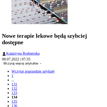
Nowe terapie lekowe będą szybciej
dostępne
Katarzyna Redmerska
08.07.2022 | 07:35
Wczytaj więcej artykułów
Wczytaj poprzednie artykuły
1
...
131
132
133
134
135
136