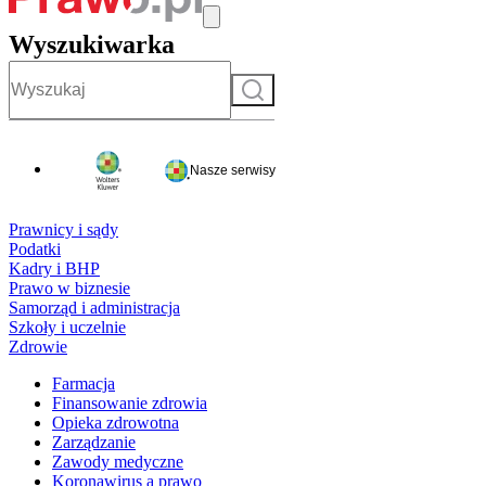
Wyszukiwarka
Szukaj
Nasze serwisy
Prawnicy i sądy
Podatki
Kadry i BHP
Prawo w biznesie
Samorząd i administracja
Szkoły i uczelnie
Zdrowie
Farmacja
Finansowanie zdrowia
Opieka zdrowotna
Zarządzanie
Zawody medyczne
Koronawirus a prawo