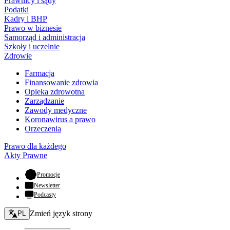
Prawnicy i sądy
Podatki
Kadry i BHP
Prawo w biznesie
Samorząd i administracja
Szkoły i uczelnie
Zdrowie
Farmacja
Finansowanie zdrowia
Opieka zdrowotna
Zarządzanie
Zawody medyczne
Koronawirus a prawo
Orzeczenia
Prawo dla każdego
Akty Prawne
- otwiera się w nowej karcie
Promocje
Newsletter
Podcasty
Zmień język - bieżący:
Zmień język strony
PL