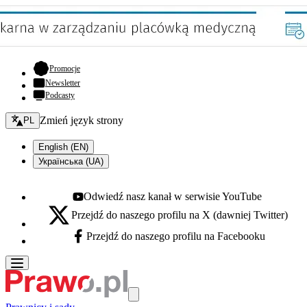
- otwiera się w nowej karcie
Promocje
Newsletter
Podcasty
Zmień język - bieżący:
Zmień język strony
PL
English (EN)
Українська (UA)
Odwiedź nasz kanał w serwisie YouTube
Youtube - otwiera się w nowej karcie
Przejdź do naszego profilu na X (dawniej Twitter)
X - otwiera się w nowej karcie
Przejdź do naszego profilu na Facebooku
Facebook - otwiera się w nowej karcie