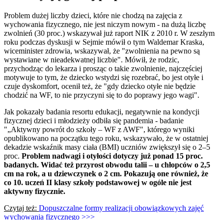
Problem dużej liczby dzieci, które nie chodzą na zajęcia z
wychowania fizycznego, nie jest niczym nowym - na dużą liczbę
zwolnień (30 proc.) wskazywał już raport NIK z 2010 r. W zeszłym
roku podczas dyskusji w Sejmie mówił o tym Waldemar Kraska,
wiceminister zdrowia, wskazywał, że "zwolnienia na pewno są
wystawiane w nieadekwatnej liczbie". Mówił, że rodzic,
przychodząc do lekarza i prosząc o takie zwolnienie, najczęściej
motywuje to tym, że dziecko wstydzi się rozebrać, bo jest otyłe i
czuje dyskomfort, ocenił też, że "gdy dziecko otyłe nie będzie
chodzić na WF, to nie przyczyni się to do poprawy jego wagi".
Jak pokazały badania resortu edukacji, negatywnie na kondycji
fizycznej dzieci i młodzieży odbiła się pandemia - badanie
"„Aktywny powrót do szkoły – WF z AWF", którego wyniki
opublikowano na początku tego roku, wskazywało, że w ostatniej
dekadzie wskaźnik masy ciała (BMI) uczniów zwiększył się o 2–5
proc.
Problem nadwagi i otyłości dotyczy już ponad 15 proc.
badanych. Widać też przyrost obwodu talii – u chłopców o 2,5
cm na rok, a u dziewczynek o 2 cm. Pokazują one również, że
co 10. uczeń II klasy szkoły podstawowej w ogóle nie jest
aktywny fizycznie.
Czytaj też:
Dopuszczalne formy realizacji obowiązkowych zajęć
wychowania fizycznego >>>