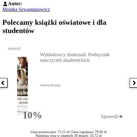
Autor:
Monika Sewastianowicz
Polecamy książki oświatowe i dla
studentów
Przejdź do: Wykładowcy doskonali. Podręcznik nauczycieli akadem
NOWOŚĆ
Wykładowcy doskonali. Podręcznik
nauczycieli akademickich
Poprzednia książka
N
Andrzej Rozmus
10%
Sprawdź
Rabatu
Cena promocyjna: 71,11 zł |
Cena regularna: 79,00 zł
Najniższa cena w ostatnich 30 dniach: 53,72 zł