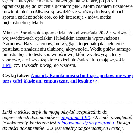
się, że nauczyciele nie uczą nawet grania w te gry, po prostu
ograniczają się do rzucenia uczniom piłki. Moim zdaniem uczniowie
powinni mieć możliwość sprawdzić się w różnych dyscyplinach
sportu i znaleźć sobie coś, co ich interesuje - mówi matka
piętnastoletniej Marty.
Minister Bortniczuk zapowiedział, że od września 2022 r. w dwóch
województwach opolskim i lubelskim zostanie wprowadzona
Narodowa Baza Talentów, nie wygląda to jednak jak spełnienie
postulatu o znalezieniu ulubionej aktywności. Według słów samego
ministra będą to testy sprawnościowe, które wychwycą talenty
sportowe, ale i wykażą które dzieci nie ćwiczą lub mają wysokie
BMI
, czyli wskaźnik wagi do wzrostu.
Czytaj także:​
Ania ok, Kamila musi schudnąć - podawanie wagi
przy całej klasie ani empatyczne, ani legalne
>>
--------------------------------------------------------------------------------------
--------------------------------------------------------
Linki w tekście artykułu mogą odsyłać bezpośrednio do
odpowiednich dokumentów w
programie LEX
. Aby móc przeglądać
te dokumenty, konieczne jest
zalogowanie się do programu
. Dostęp
do treści dokumentów LEX jest zależny od posiadanych licencji.