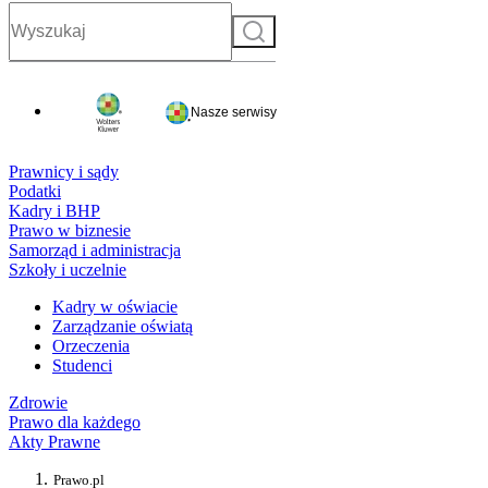
Szukaj
Nasze serwisy
Prawnicy i sądy
Podatki
Kadry i BHP
Prawo w biznesie
Samorząd i administracja
Szkoły i uczelnie
Kadry w oświacie
Zarządzanie oświatą
Orzeczenia
Studenci
Zdrowie
Prawo dla każdego
Akty Prawne
Prawo.pl