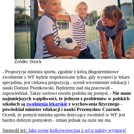
Źródło: iStock
-
Propozycja ministra sportu, zgodnie z którą długoterminowe
zwolnienie z WF będzie respektowane tylko, gdy wystawi je lekarz
specjalista, jest ciekawą propozycją - ocenił wiceminister edukacji i
nauki Dariusz Piontkowski. Będziemy nad nią pracowali -
zapowiedział. Także szefowi resortu podoba się pomysł. -
Nie mam
najmniejszych wątpliwości, że jednym z problemów w polskich
szkołach są
zwolnienia lekarskie
z wychowania fizycznego -
powiedział minister edukacji i nauki Przemysław Czarnek
.
Ocenił, że pomysł ministra sportu dotyczący zwolnień w WF jest
bardzo dobrym pomysłem - zmian jednak na razie nie ma.
Sprawdź też:
Jaką ocenę końcoworoczną z wf-u należy wystawić