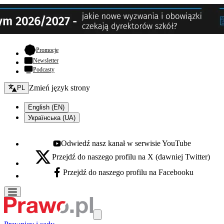
- otwiera się w nowej karcie
Promocje
Newsletter
Podcasty
Zmień język - bieżący:
Zmień język strony
PL
English (EN)
Українська (UA)
Odwiedź nasz kanał w serwisie YouTube
Youtube - otwiera się w nowej karcie
Przejdź do naszego profilu na X (dawniej Twitter)
X - otwiera się w nowej karcie
Przejdź do naszego profilu na Facebooku
Facebook - otwiera się w nowej karcie