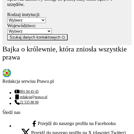
urzędów.
Rodzaj instytucji:
Województwo:
Szukaj danych kontaktowych
Bajka o królewnie, która zniosła wszystkie
prawa
Redakcja serwisu Prawo.pl
801 04 45 45
Numer telefonu:
redakcja@prawo.pl
Adres email:
22 535 88 00
Numer telefonu:
Śledź nas
Przejdź do naszego profilu na Facebooku
facebook - otwiera się w nowej karcie
Przejdź do naszego profilu na X (dawniej Twitter)