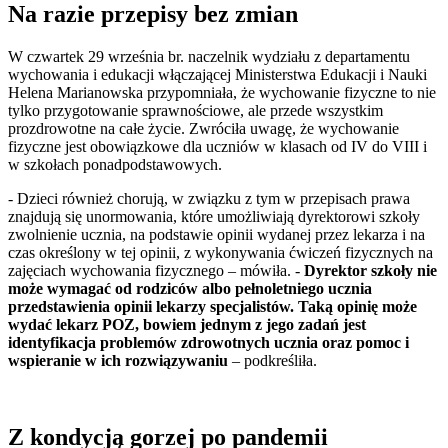
Na razie przepisy bez zmian
W czwartek 29 września br. naczelnik wydziału z departamentu
wychowania i edukacji włączającej Ministerstwa Edukacji i Nauki
Helena Marianowska przypomniała, że wychowanie fizyczne to nie
tylko przygotowanie sprawnościowe, ale przede wszystkim
prozdrowotne na całe życie. Zwróciła uwagę, że wychowanie
fizyczne jest obowiązkowe dla uczniów w klasach od IV do VIII i
w szkołach ponadpodstawowych.
- Dzieci również chorują, w związku z tym w przepisach prawa
znajdują się unormowania, które umożliwiają dyrektorowi szkoły
zwolnienie ucznia, na podstawie opinii wydanej przez lekarza i na
czas określony w tej opinii, z wykonywania ćwiczeń fizycznych na
zajęciach wychowania fizycznego – mówiła. -
Dyrektor szkoły nie
może wymagać od rodziców albo pełnoletniego ucznia
przedstawienia opinii lekarzy specjalistów. Taką opinię może
wydać lekarz POZ, bowiem jednym z jego zadań jest
identyfikacja problemów zdrowotnych ucznia oraz pomoc i
wspieranie w ich rozwiązywaniu
– podkreśliła.
Z kondycją gorzej po pandemii