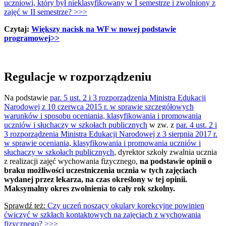
uczniowi, który był nieklasyfikowany w I semestrze i zwolniony z
zajęć w II semestrze?
>>>
Czytaj: ​
Większy nacisk na WF w nowej podstawie
programowej
>>
Regulacje w rozporządzeniu
Na podstawie
par. 5 ust. 2 i 3 rozporządzenia Ministra Edukacji
Narodowej z 10 czerwca 2015 r. w sprawie szczegółowych
warunków i sposobu oceniania, klasyfikowania i promowania
uczniów i słuchaczy w szkołach publicznych
w zw. z
par. 4 ust. 2 i
3 rozporządzenia Ministra Edukacji Narodowej z 3 sierpnia 2017 r.
w sprawie oceniania, klasyfikowania i promowania uczniów i
słuchaczy w szkołach publicznych
, dyrektor szkoły zwalnia ucznia
z realizacji zajęć wychowania fizycznego,
na podstawie opinii o
braku możliwości uczestniczenia ucznia w tych zajęciach
wydanej przez lekarza, na czas określony w tej opinii.
Maksymalny okres zwolnienia to cały rok szkolny.
Sprawdź też:
Czy uczeń noszący okulary korekcyjne powinien
ćwiczyć w szkłach kontaktowych na zajęciach z wychowania
fizycznego? >>>