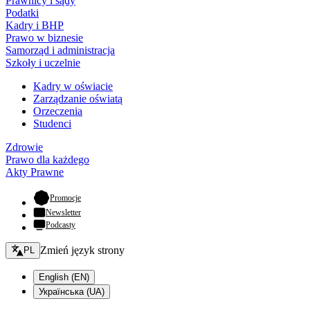
Prawnicy i sądy
Podatki
Kadry i BHP
Prawo w biznesie
Samorząd i administracja
Szkoły i uczelnie
Kadry w oświacie
Zarządzanie oświatą
Orzeczenia
Studenci
Zdrowie
Prawo dla każdego
Akty Prawne
- otwiera się w nowej karcie
Promocje
Newsletter
Podcasty
Zmień język - bieżący:
Zmień język strony
PL
English (EN)
Українська (UA)