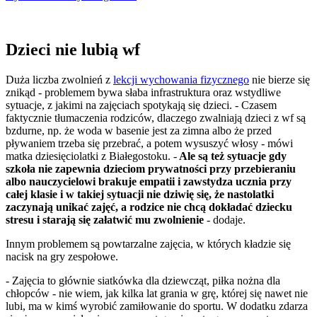
Dzieci nie lubią wf
Duża liczba zwolnień z
lekcji wychowania fizycznego
nie bierze się
znikąd - problemem bywa słaba infrastruktura oraz wstydliwe
sytuacje, z jakimi na zajęciach spotykają się dzieci. - Czasem
faktycznie tłumaczenia rodziców, dlaczego zwalniają dzieci z wf są
bzdurne, np. że woda w basenie jest za zimna albo że przed
pływaniem trzeba się przebrać, a potem wysuszyć włosy - mówi
matka dziesięciolatki z Białegostoku. -
Ale są też sytuacje gdy
szkoła nie zapewnia dzieciom prywatności przy przebieraniu
albo nauczycielowi brakuje empatii i zawstydza ucznia przy
całej klasie i w takiej sytuacji nie dziwię się, że nastolatki
zaczynają unikać zajęć, a rodzice nie chcą dokładać dziecku
stresu i starają się załatwić mu zwolnienie
- dodaje.
Innym problemem są powtarzalne zajęcia, w których kładzie się
nacisk na gry zespołowe.
- Zajęcia to głównie siatkówka dla dziewcząt, piłka nożna dla
chłopców - nie wiem, jak kilka lat grania w grę, której się nawet nie
lubi, ma w kimś wyrobić zamiłowanie do sportu. W dodatku zdarza