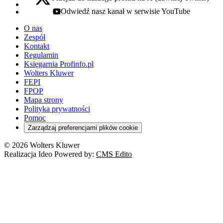
x - otwiera się w nowej karcie
Odwiedź nasz kanał w serwisie YouTube
youtube - otwiera się w nowej karcie
O nas
Zespół
Kontakt
Regulamin
Księgarnia Profinfo.pl
Wolters Kluwer
FEPI
FPOP
Mapa strony
Polityka prywatności
Pomoc
Zarządzaj preferencjami plików cookie
© 2026 Wolters Kluwer
Realizacja Ideo Powered by:
CMS Edito