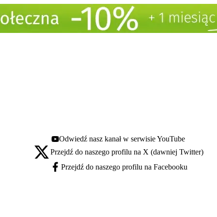
Odwiedź nasz kanał w serwisie YouTube
Youtube - otwiera się w nowej karcie
Przejdź do naszego profilu na X (dawniej Twitter)
X - otwiera się w nowej karcie
Przejdź do naszego profilu na Facebooku
Facebook - otwiera się w nowej karcie