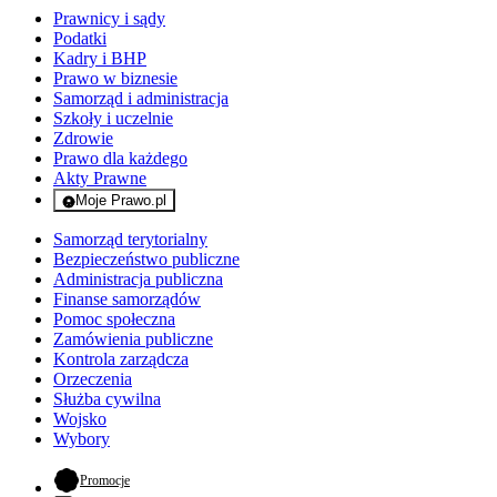
Prawnicy i sądy
Podatki
Kadry i BHP
Prawo w biznesie
Samorząd i administracja
Szkoły i uczelnie
Zdrowie
Prawo dla każdego
Akty Prawne
Moje Prawo.pl
- rejestracja i logowanie do serwisu
Samorząd terytorialny
Bezpieczeństwo publiczne
Administracja publiczna
Finanse samorządów
Pomoc społeczna
Zamówienia publiczne
Kontrola zarządcza
Orzeczenia
Służba cywilna
Wojsko
Wybory
- otwiera się w nowej karcie
Promocje