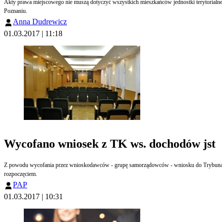
Akty prawa miejscowego nie muszą dotyczyć wszystkich mieszkańców jednostki terytorialne
Poznaniu.
Anna Dudrewicz
01.03.2017 | 11:18
Wycofano wniosek z TK ws. dochodów jst
Z powodu wycofania przez wnioskodawców - grupę samorządowców - wniosku do Trybunału K
rozpoczęciem.
PAP
01.03.2017 | 10:31