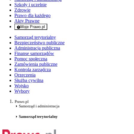
Szkoły i uczelnie
Zdrowie
Prawo dla każdego
Akty Prawne
Moje Prawo.pl
- rejestracja i logowanie do serwisu
Samorząd terytorialny
Bezpieczeństwo publiczne
Administracja publiczna
Finanse samorządów
Pomoc społeczna
Zamówienia publiczne
Kontrola zarządcza
Orzeczenia
Służba cywilna
Wojsko
Wybory
Prawo.pl
Samorząd i administracja
Samorząd terytorialny