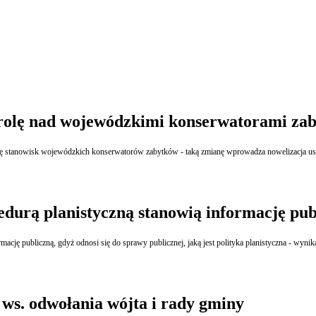
ntrolę nad wojewódzkimi konserwatorami za
ę stanowisk wojewódzkich konserwatorów zabytków - taką zmianę wprowadza nowelizacja usta
edurą planistyczną stanowią informację pub
ację publiczną, gdyż odnosi się do sprawy publicznej, jaką jest polityka planistyczna - wy
ws. odwołania wójta i rady gminy