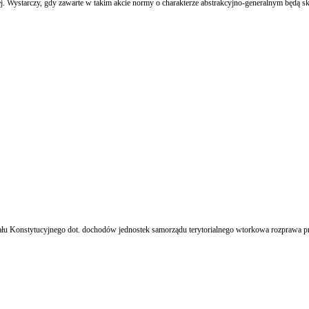
j. Wystarczy, gdy zawarte w takim akcie normy o charakterze abstrakcyjno-generalnym będą 
onstytucyjnego dot. dochodów jednostek samorządu terytorialnego wtorkowa rozprawa przed