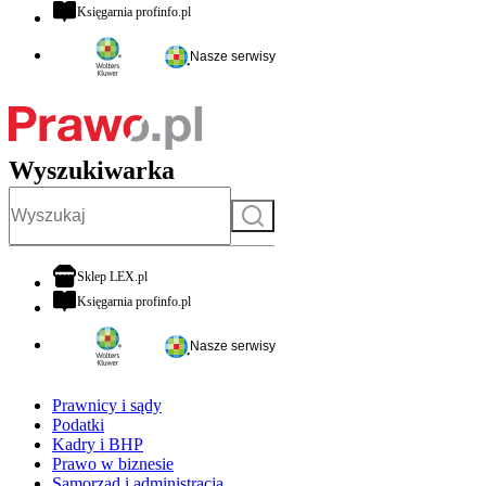
otwiera się w nowej karcie
Księgarnia profinfo.pl
Nasze serwisy
Wyszukiwarka
Szukaj
otwiera się w nowej karcie
Sklep LEX.pl
otwiera się w nowej karcie
Księgarnia profinfo.pl
Nasze serwisy
Prawnicy i sądy
Podatki
Kadry i BHP
Prawo w biznesie
Samorząd i administracja