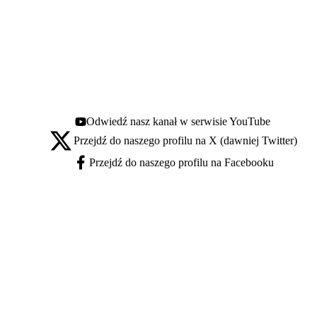
Odwiedź nasz kanał w serwisie YouTube
Youtube - otwiera się w nowej karcie
Przejdź do naszego profilu na X (dawniej Twitter)
X - otwiera się w nowej karcie
Przejdź do naszego profilu na Facebooku
Facebook - otwiera się w nowej karcie