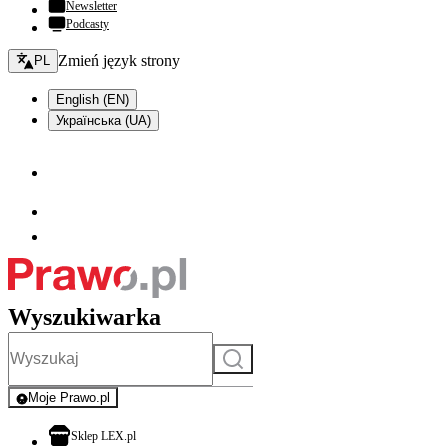
Newsletter
Podcasty
Zmień język - bieżący:
Zmień język strony
PL
English (EN)
Українська (UA)
Wyszukiwarka
Szukaj
Moje Prawo.pl
- rejestracja i logowanie do serwisu
otwiera się w nowej karcie
Sklep LEX.pl