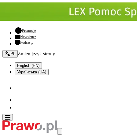
- otwiera się w nowej karcie
Promocje
Newsletter
Podcasty
Zmień język - bieżący:
Zmień język strony
PL
English (EN)
Українська (UA)