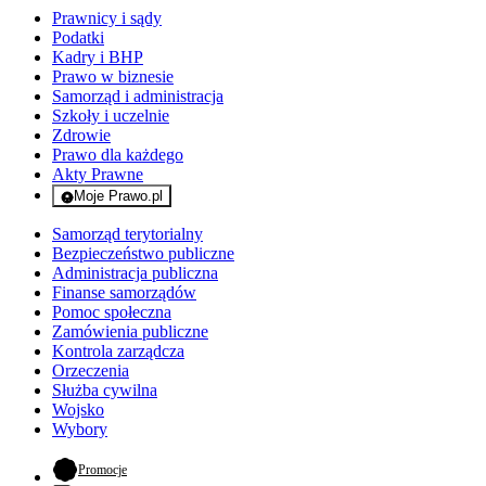
Prawnicy i sądy
Podatki
Kadry i BHP
Prawo w biznesie
Samorząd i administracja
Szkoły i uczelnie
Zdrowie
Prawo dla każdego
Akty Prawne
Moje Prawo.pl
- rejestracja i logowanie do serwisu
Samorząd terytorialny
Bezpieczeństwo publiczne
Administracja publiczna
Finanse samorządów
Pomoc społeczna
Zamówienia publiczne
Kontrola zarządcza
Orzeczenia
Służba cywilna
Wojsko
Wybory
- otwiera się w nowej karcie
Promocje