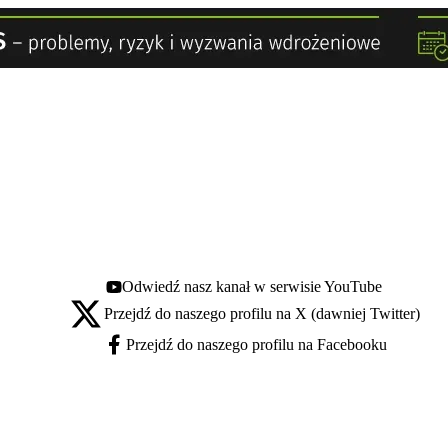
Odwiedź nasz kanał w serwisie YouTube
Youtube - otwiera się w nowej karcie
Przejdź do naszego profilu na X (dawniej Twitter)
X - otwiera się w nowej karcie
Przejdź do naszego profilu na Facebooku
Facebook - otwiera się w nowej karcie