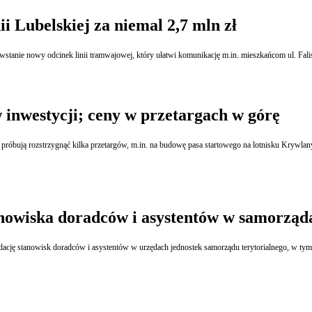
i Lubelskiej za niemal 2,7 mln zł
stanie nowy odcinek linii tramwajowej, który ułatwi komunikację m.in. mieszkańcom ul. Falis
inwestycji; ceny w przetargach w górę
zstrzygnąć kilka przetargów, m.in. na budowę pasa startowego na lotnisku Krywlany. Jak mówią, wszysc
anowiska doradców i asystentów w samorząd