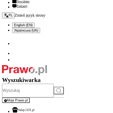
Newsletter
Podcasty
Zmień język - bieżący:
Zmień język strony
PL
English (EN)
Українська (UA)
Wyszukiwarka
Szukaj
Moje Prawo.pl
- rejestracja i logowanie do serwisu
otwiera się w nowej karcie
Sklep LEX.pl