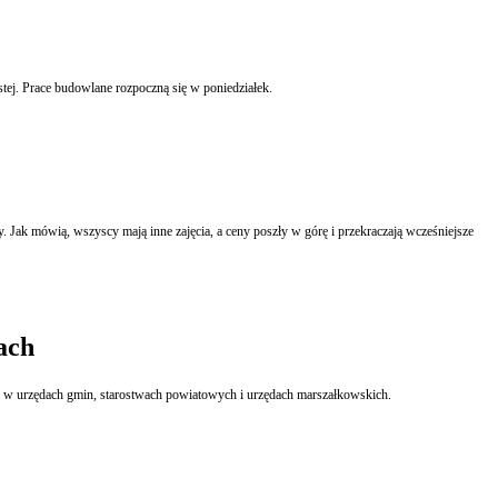
tej. Prace budowlane rozpoczną się w poniedziałek.
y mają inne zajęcia, a ceny poszły w górę i przekraczają wcześniejsze
ach
Prezydent podpisał nowelizację ustawy o pracownikach samorządowych, która zakłada likwidację stanowisk doradców i asystentów w urzędach jednostek samorządu terytorialnego, w tym w urzędach gmin, starostwach powiatowych i urzędach marszałkowskich.