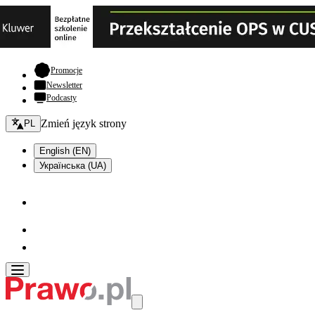
- otwiera się w nowej karcie
Promocje
Newsletter
Podcasty
Zmień język - bieżący:
Zmień język strony
PL
English (EN)
Українська (UA)