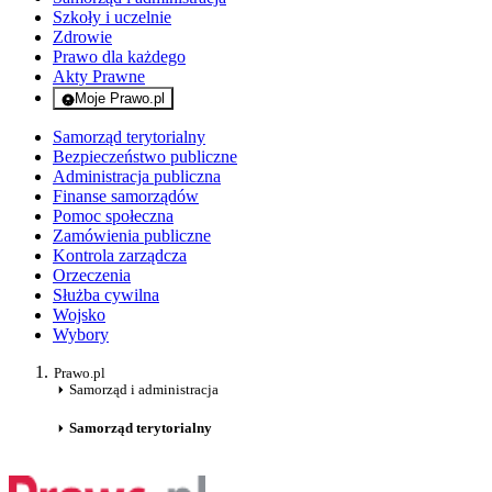
Szkoły i uczelnie
Zdrowie
Prawo dla każdego
Akty Prawne
Moje Prawo.pl
- rejestracja i logowanie do serwisu
Samorząd terytorialny
Bezpieczeństwo publiczne
Administracja publiczna
Finanse samorządów
Pomoc społeczna
Zamówienia publiczne
Kontrola zarządcza
Orzeczenia
Służba cywilna
Wojsko
Wybory
Prawo.pl
Samorząd i administracja
Samorząd terytorialny