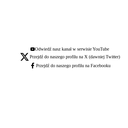
Odwiedź nasz kanał w serwisie YouTube
Youtube - otwiera się w nowej karcie
Przejdź do naszego profilu na X (dawniej Twitter)
X - otwiera się w nowej karcie
Przejdź do naszego profilu na Facebooku
Facebook - otwiera się w nowej karcie