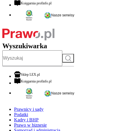
otwiera się w nowej karcie
Księgarnia profinfo.pl
Nasze serwisy
Wyszukiwarka
Szukaj
otwiera się w nowej karcie
Sklep LEX.pl
otwiera się w nowej karcie
Księgarnia profinfo.pl
Nasze serwisy
Prawnicy i sądy
Podatki
Kadry i BHP
Prawo w biznesie
Samorząd i administracja