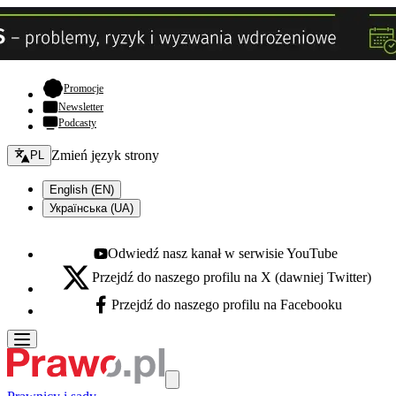
- otwiera się w nowej karcie
Promocje
Newsletter
Podcasty
Zmień język - bieżący:
Zmień język strony
PL
English (EN)
Українська (UA)
Odwiedź nasz kanał w serwisie YouTube
Youtube - otwiera się w nowej karcie
Przejdź do naszego profilu na X (dawniej Twitter)
X - otwiera się w nowej karcie
Przejdź do naszego profilu na Facebooku
Facebook - otwiera się w nowej karcie