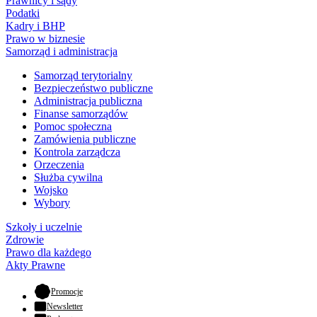
Prawnicy i sądy
Podatki
Kadry i BHP
Prawo w biznesie
Samorząd i administracja
Samorząd terytorialny
Bezpieczeństwo publiczne
Administracja publiczna
Finanse samorządów
Pomoc społeczna
Zamówienia publiczne
Kontrola zarządcza
Orzeczenia
Służba cywilna
Wojsko
Wybory
Szkoły i uczelnie
Zdrowie
Prawo dla każdego
Akty Prawne
- otwiera się w nowej karcie
Promocje
Newsletter