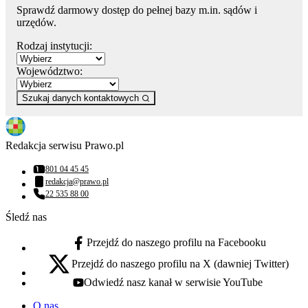
Sprawdź darmowy dostęp do pełnej bazy m.in. sądów i
urzędów.
Rodzaj instytucji:
Województwo:
Szukaj danych kontaktowych
Redakcja serwisu Prawo.pl
801 04 45 45
Numer telefonu:
redakcja@prawo.pl
Adres email:
22 535 88 00
Numer telefonu:
Śledź nas
Przejdź do naszego profilu na Facebooku
facebook - otwiera się w nowej karcie
Przejdź do naszego profilu na X (dawniej Twitter)
x - otwiera się w nowej karcie
Odwiedź nasz kanał w serwisie YouTube
youtube - otwiera się w nowej karcie
O nas