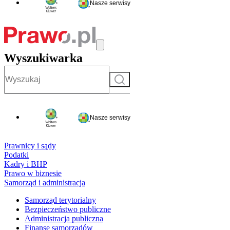
Nasze serwisy
Wyszukiwarka
Szukaj
Nasze serwisy
Prawnicy i sądy
Podatki
Kadry i BHP
Prawo w biznesie
Samorząd i administracja
Samorząd terytorialny
Bezpieczeństwo publiczne
Administracja publiczna
Finanse samorządów