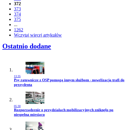
372
373
374
375
...
1262
Wczytaj więcej artykułów
Ostatnio dodane
13:35
Przejdź do artykułu:
Psy ratownicze z OSP pomogą innym służbom - nowelizacja trafi do
prezydenta
05:30
Przejdź do artykułu:
Rozporządzenie o przydziałach mobilizacyjnych zniknęło po
niespełna miesiącu