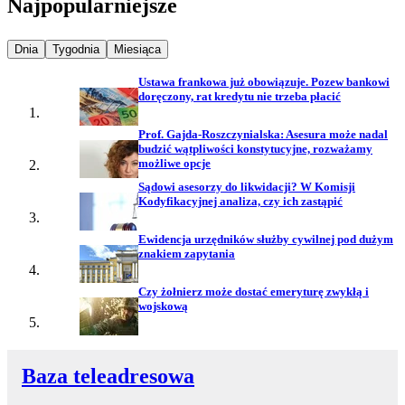
Najpopularniejsze
Najpopularniejsze wiadomości z
Najpopularniejsze wiadomości z
Najpopularniejsze wiadomości z
Dnia
Tygodnia
Miesiąca
Ustawa frankowa już obowiązuje. Pozew bankowi
doręczony, rat kredytu nie trzeba płacić
Prof. Gajda-Roszczynialska: Asesura może nadal
budzić wątpliwości konstytucyjne, rozważamy
możliwe opcje
Sądowi asesorzy do likwidacji? W Komisji
Kodyfikacyjnej analiza, czy ich zastąpić
Ewidencja urzędników służby cywilnej pod dużym
znakiem zapytania
Czy żołnierz może dostać emeryturę zwykłą i
wojskową
Baza teleadresowa