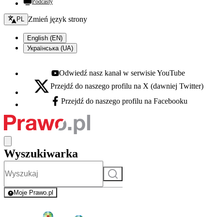
Podcasty
Zmień język - bieżący:
Zmień język strony
PL
English (EN)
Українська (UA)
Odwiedź nasz kanał w serwisie YouTube
Youtube - otwiera się w nowej karcie
Przejdź do naszego profilu na X (dawniej Twitter)
X - otwiera się w nowej karcie
Przejdź do naszego profilu na Facebooku
Facebook - otwiera się w nowej karcie
Wyszukiwarka
Szukaj
Moje Prawo.pl
- rejestracja i logowanie do serwisu