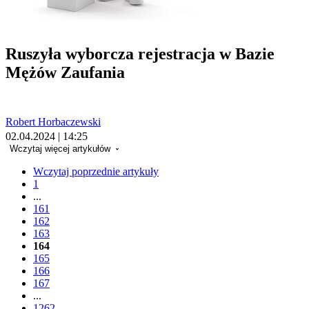
Ruszyła wyborcza rejestracja w Bazie
Mężów Zaufania
Robert Horbaczewski
02.04.2024 | 14:25
Wczytaj więcej artykułów
Wczytaj poprzednie artykuły
1
...
161
162
163
164
165
166
167
...
1262