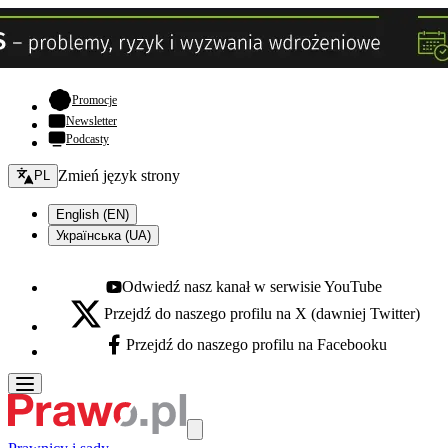
- otwiera się w nowej karcie
Promocje
Newsletter
Podcasty
Zmień język - bieżący:
Zmień język strony
PL
English (EN)
Українська (UA)
Odwiedź nasz kanał w serwisie YouTube
Youtube - otwiera się w nowej karcie
Przejdź do naszego profilu na X (dawniej Twitter)
X - otwiera się w nowej karcie
Przejdź do naszego profilu na Facebooku
Facebook - otwiera się w nowej karcie