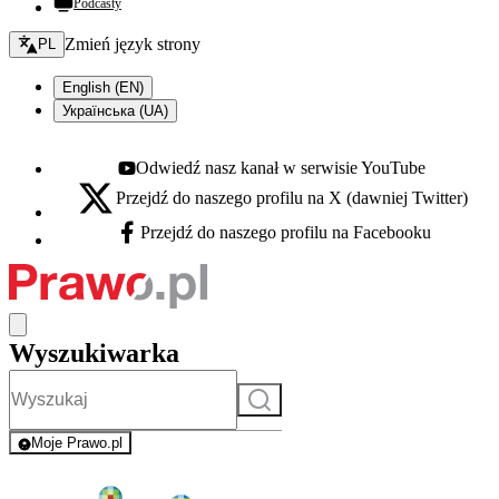
Podcasty
Zmień język - bieżący:
Zmień język strony
PL
English (EN)
Українська (UA)
Odwiedź nasz kanał w serwisie YouTube
Youtube - otwiera się w nowej karcie
Przejdź do naszego profilu na X (dawniej Twitter)
X - otwiera się w nowej karcie
Przejdź do naszego profilu na Facebooku
Facebook - otwiera się w nowej karcie
Wyszukiwarka
Szukaj
Moje Prawo.pl
- rejestracja i logowanie do serwisu