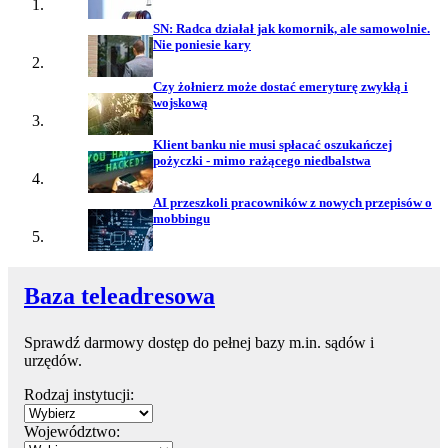
SN: Radca działał jak komornik, ale samowolnie.
Nie poniesie kary
Czy żołnierz może dostać emeryturę zwykłą i
wojskową
Klient banku nie musi spłacać oszukańczej
pożyczki - mimo rażącego niedbalstwa
AI przeszkoli pracowników z nowych przepisów o
mobbingu
Baza teleadresowa
Sprawdź darmowy dostęp do pełnej bazy m.in. sądów i
urzędów.
Rodzaj instytucji:
Województwo: