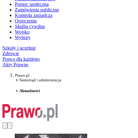
Pomoc społeczna
Zamówienia publiczne
Kontrola zarządcza
Orzeczenia
Służba cywilna
Wojsko
Wybory
Szkoły i uczelnie
Zdrowie
Prawo dla każdego
Akty Prawne
Prawo.pl
Samorząd i administracja
Aktualności