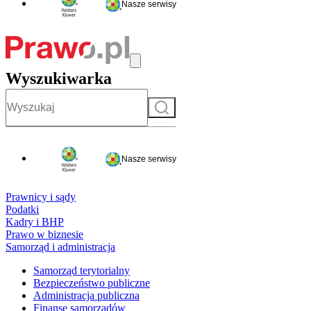
Nasze serwisy
Wyszukiwarka
Szukaj
Nasze serwisy
Prawnicy i sądy
Podatki
Kadry i BHP
Prawo w biznesie
Samorząd i administracja
Samorząd terytorialny
Bezpieczeństwo publiczne
Administracja publiczna
Finanse samorządów