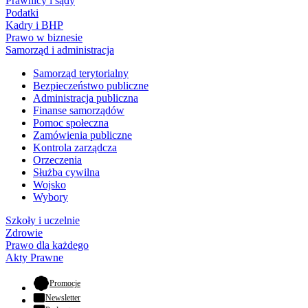
Prawnicy i sądy
Podatki
Kadry i BHP
Prawo w biznesie
Samorząd i administracja
Samorząd terytorialny
Bezpieczeństwo publiczne
Administracja publiczna
Finanse samorządów
Pomoc społeczna
Zamówienia publiczne
Kontrola zarządcza
Orzeczenia
Służba cywilna
Wojsko
Wybory
Szkoły i uczelnie
Zdrowie
Prawo dla każdego
Akty Prawne
- otwiera się w nowej karcie
Promocje
Newsletter