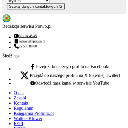
Szukaj danych kontaktowych
Redakcja serwisu Prawo.pl
801 04 45 45
Numer telefonu:
redakcja@prawo.pl
Adres email:
22 535 88 00
Numer telefonu:
Śledź nas
Przejdź do naszego profilu na Facebooku
facebook - otwiera się w nowej karcie
Przejdź do naszego profilu na X (dawniej Twitter)
x - otwiera się w nowej karcie
Odwiedź nasz kanał w serwisie YouTube
youtube - otwiera się w nowej karcie
O nas
Zespół
Kontakt
Regulamin
Księgarnia Profinfo.pl
Wolters Kluwer
FEPI