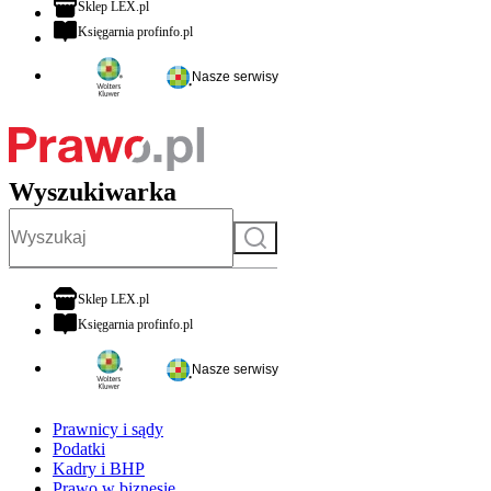
otwiera się w nowej karcie
Sklep LEX.pl
otwiera się w nowej karcie
Księgarnia profinfo.pl
Nasze serwisy
Wyszukiwarka
Szukaj
otwiera się w nowej karcie
Sklep LEX.pl
otwiera się w nowej karcie
Księgarnia profinfo.pl
Nasze serwisy
Prawnicy i sądy
Podatki
Kadry i BHP
Prawo w biznesie