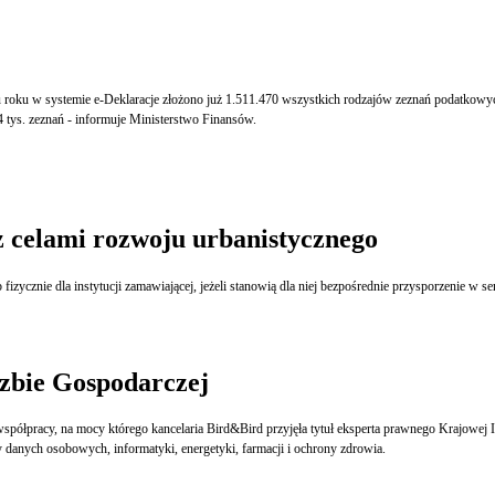
emie e-Deklaracje złożono już 1.511.470 wszystkich rodzajów zeznań podatkowych. To dwukrotnie więcej niż
04 tys. zeznań - informuje Ministerstwo Finansów.
 celami rozwoju urbanistycznego
ycznie dla instytucji zamawiającej, jeżeli stanowią dla niej bezpośrednie przysporzenie w s
zbie Gospodarczej
półpracy, na mocy którego kancelaria Bird&Bird przyjęła tytuł eksperta prawnego Krajowej Iz
y danych osobowych, informatyki, energetyki, farmacji i ochrony zdrowia.