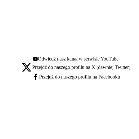
Odwiedź nasz kanał w serwisie YouTube
Youtube - otwiera się w nowej karcie
Przejdź do naszego profilu na X (dawniej Twitter)
X - otwiera się w nowej karcie
Przejdź do naszego profilu na Facebooku
Facebook - otwiera się w nowej karcie