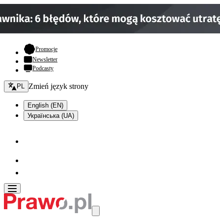
- otwiera się w nowej karcie
Promocje
Newsletter
Podcasty
Zmień język - bieżący:
Zmień język strony
PL
English (EN)
Українська (UA)