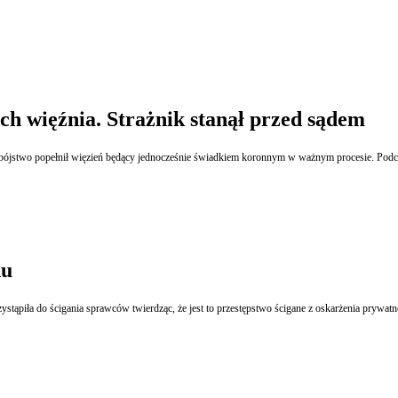
ch więźnia. Strażnik stanął przed sądem
bójstwo popełnił więzień będący jednocześnie świadkiem koronnym w ważnym procesie. Podczas 
du
zystąpiła do ścigania sprawców twierdząc, że jest to przestępstwo ścigane z oskarżenia prywa