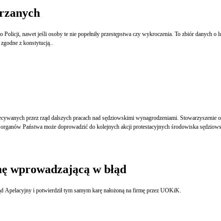
jrzanych
Policji, nawet jeśli osoby te nie popełniły przestępstwa czy wykroczenia. To zbiór danych o
 zgodne z konstytucją..
biecywanych przez rząd dalszych pracach nad sędziowskimi wynagrodzeniami. Stowarzyszenie o
organów Państwa może doprowadzić do kolejnych akcji protestacyjnych środowiska sędziows
amę wprowadzającą w błąd
Sąd Apelacyjny i potwierdził tym samym karę nałożoną na firmę przez UOKiK.