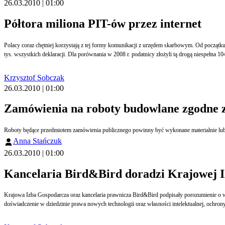
26.03.2010 | 01:00
Półtora miliona PIT-ów przez internet
Polacy coraz chętniej korzystają z tej formy komunikacji z urzędem skarbowym. Od początku roku w syst
tys. wszystkich deklaracji. Dla porównania w 2008 r. podatnicy złożyli tą drogą niespełna 1
Krzysztof Sobczak
26.03.2010 | 01:00
Zamówienia na roboty budowlane zgodne z
Roboty będące przedmiotem zamówienia publicznego powinny być wykonane materialnie lub fiz
Anna Stańczuk
26.03.2010 | 01:00
Kancelaria Bird&Bird doradzi Krajowej I
Krajowa Izba Gospodarcza oraz kancelaria prawnicza Bird&Bird podpisały porozumienie o ws
doświadczenie w dziedzinie prawa nowych technologii oraz własności intelektualnej, ochron