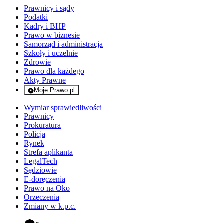
Prawnicy i sądy
Podatki
Kadry i BHP
Prawo w biznesie
Samorząd i administracja
Szkoły i uczelnie
Zdrowie
Prawo dla każdego
Akty Prawne
Moje Prawo.pl
- rejestracja i logowanie do serwisu
Wymiar sprawiedliwości
Prawnicy
Prokuratura
Policja
Rynek
Strefa aplikanta
LegalTech
Sędziowie
E-doręczenia
Prawo na Oko
Orzeczenia
Zmiany w k.p.c.