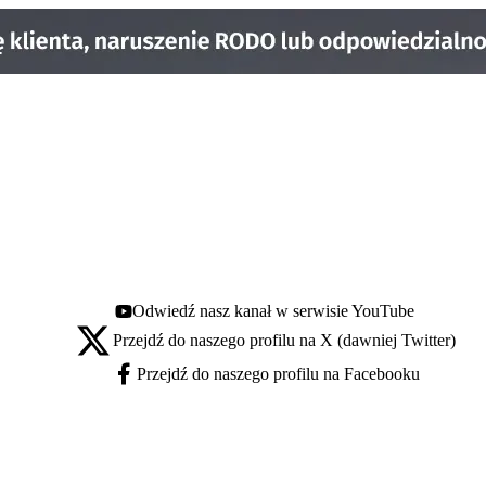
Odwiedź nasz kanał w serwisie YouTube
Youtube - otwiera się w nowej karcie
Przejdź do naszego profilu na X (dawniej Twitter)
X - otwiera się w nowej karcie
Przejdź do naszego profilu na Facebooku
Facebook - otwiera się w nowej karcie