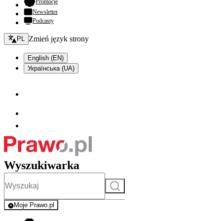
- otwiera się w nowej karcie
Promocje
Newsletter
Podcasty
Zmień język - bieżący:
Zmień język strony
PL
English (EN)
Українська (UA)
Wyszukiwarka
Szukaj
Moje Prawo.pl
- rejestracja i logowanie do serwisu