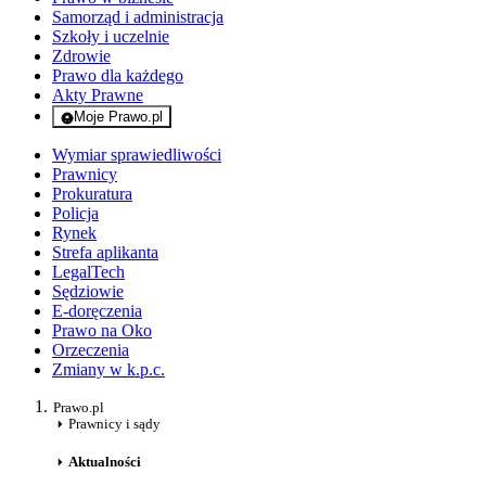
Samorząd i administracja
Szkoły i uczelnie
Zdrowie
Prawo dla każdego
Akty Prawne
Moje Prawo.pl
- rejestracja i logowanie do serwisu
Wymiar sprawiedliwości
Prawnicy
Prokuratura
Policja
Rynek
Strefa aplikanta
LegalTech
Sędziowie
E-doręczenia
Prawo na Oko
Orzeczenia
Zmiany w k.p.c.
Prawo.pl
Prawnicy i sądy
Aktualności