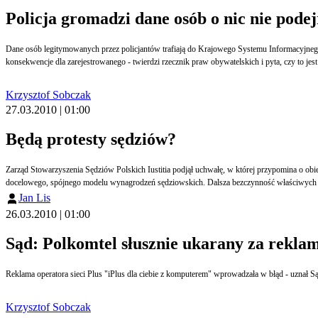
Policja gromadzi dane osób o nic nie pode
Dane osób legitymowanych przez policjantów trafiają do Krajowego Systemu Informacyjnego 
konsekwencje dla zarejestrowanego - twierdzi rzecznik praw obywatelskich i pyta, czy to jest
Krzysztof Sobczak
27.03.2010 | 01:00
Będą protesty sędziów?
Zarząd Stowarzyszenia Sędziów Polskich Iustitia podjął uchwałę, w której przypomina o o
docelowego, spójnego modelu wynagrodzeń sędziowskich. Dalsza bezczynność właściwych 
Jan Lis
26.03.2010 | 01:00
Sąd: Polkomtel słusznie ukarany za rekl
Reklama operatora sieci Plus "iPlus dla ciebie z komputerem" wprowadzała w błąd - uznał 
Krzysztof Sobczak