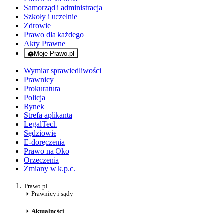
Samorząd i administracja
Szkoły i uczelnie
Zdrowie
Prawo dla każdego
Akty Prawne
Moje Prawo.pl
- rejestracja i logowanie do serwisu
Wymiar sprawiedliwości
Prawnicy
Prokuratura
Policja
Rynek
Strefa aplikanta
LegalTech
Sędziowie
E-doręczenia
Prawo na Oko
Orzeczenia
Zmiany w k.p.c.
Prawo.pl
Prawnicy i sądy
Aktualności