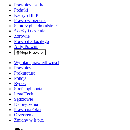
Prawnicy i sądy
Podatki
Kadry i BHP
Prawo w biznesie
Samorząd i administracja
Szkoły i uczelnie
Zdrowie
Prawo dla każdego
Akty Prawne
Moje Prawo.pl
- rejestracja i logowanie do serwisu
Wymiar sprawiedliwości
Prawnicy
Prokuratura
Policja
Rynek
Strefa aplikanta
LegalTech
Sędziowie
E-doręczenia
Prawo na Oko
Orzeczenia
Zmiany w k.p.c.