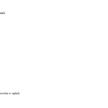
ałek.
a te stanowiska w sądach.