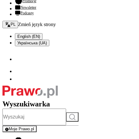
- otwiera się w nowej karcie
Promocje
Newsletter
Podcasty
Zmień język - bieżący:
Zmień język strony
PL
English (EN)
Українська (UA)
Wyszukiwarka
Szukaj
Moje Prawo.pl
- rejestracja i logowanie do serwisu