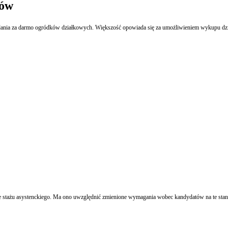
ków
dania za darmo ogródków działkowych. Większość opowiada się za umożliwieniem wykupu dzi
jekt rozporządzenia Ministra Sprawiedliwości w sprawie stażu asystenckiego. Ma ono uwzględnić zmienione wymagania wobec kandydatów n