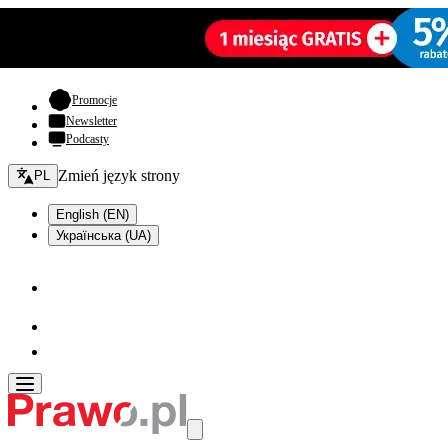
- otwiera się w nowej karcie
Promocje
Newsletter
Podcasty
Zmień język - bieżący:
Zmień język strony
PL
English (EN)
Українська (UA)