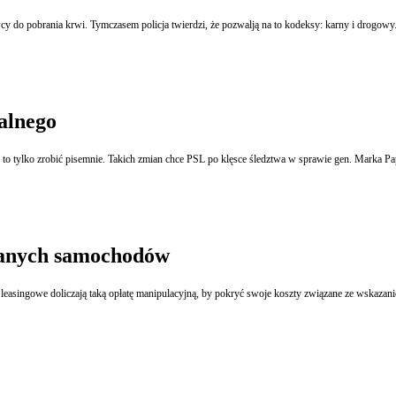
y do pobrania krwi. Tymczasem policja twierdzi, że pozwalją na to kodeksy: karny i drogowy
alnego
Prokurator generalny będzie mógł uchylić lub zmienić każdą decyzję podwładnego. Musiałby to tylko zrobić pisemnie. Takich zmian chce PSL po klęsce śledztwa w spraw
wanych samochodów