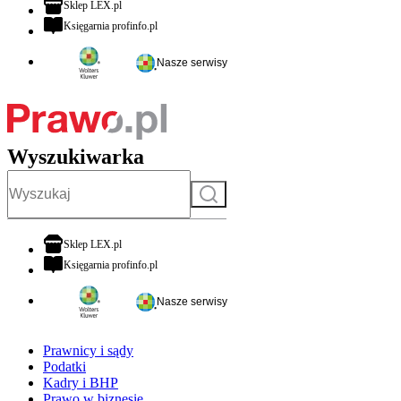
otwiera się w nowej karcie
Sklep LEX.pl
otwiera się w nowej karcie
Księgarnia profinfo.pl
Nasze serwisy
Wyszukiwarka
Szukaj
otwiera się w nowej karcie
Sklep LEX.pl
otwiera się w nowej karcie
Księgarnia profinfo.pl
Nasze serwisy
Prawnicy i sądy
Podatki
Kadry i BHP
Prawo w biznesie