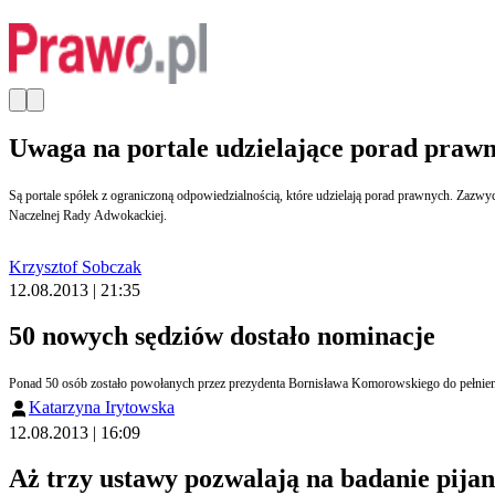
Uwaga na portale udzielające porad praw
Są portale spółek z ograniczoną odpowiedzialnością, które udzielają porad prawnych. Zazwyczaj prowadzą je nieprofesjonaliści. Klient powinien być o tym informowany - twierdzi Małgorzata Kożuch, przewodnicząca Zespołu do spraw Zwalczania Nieuczciwej Konkurencji
Naczelnej Rady Adwokackiej.
Krzysztof Sobczak
12.08.2013 | 21:35
50 nowych sędziów dostało nominacje
Ponad 50 osób zostało powołanych przez prezydenta Bornisława Komorowskiego do pełnien
Katarzyna Irytowska
12.08.2013 | 16:09
Aż trzy ustawy pozwalają na badanie pija