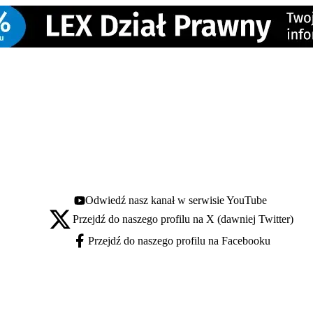
Odwiedź nasz kanał w serwisie YouTube
Youtube - otwiera się w nowej karcie
Przejdź do naszego profilu na X (dawniej Twitter)
X - otwiera się w nowej karcie
Przejdź do naszego profilu na Facebooku
Facebook - otwiera się w nowej karcie