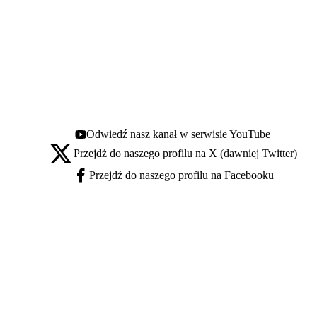
Odwiedź nasz kanał w serwisie YouTube
Youtube - otwiera się w nowej karcie
Przejdź do naszego profilu na X (dawniej Twitter)
X - otwiera się w nowej karcie
Przejdź do naszego profilu na Facebooku
Facebook - otwiera się w nowej karcie