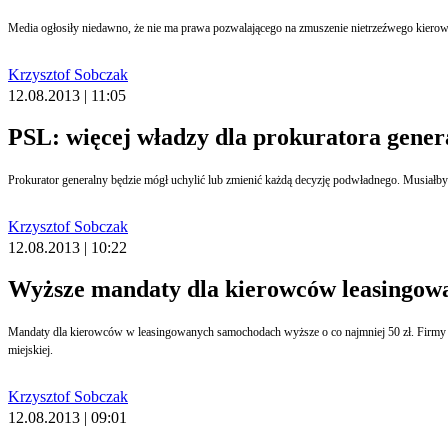
Media ogłosiły niedawno, że nie ma prawa pozwalającego na zmuszenie nietrzeźwego kierowc
Krzysztof Sobczak
12.08.2013 | 11:05
PSL: więcej władzy dla prokuratora gener
Krzysztof Sobczak
12.08.2013 | 10:22
Wyższe mandaty dla kierowców leasingo
Mandaty dla kierowców w leasingowanych samochodach wyższe o co najmniej 50 zł. Firmy leasingowe doliczają taką opłatę manipulacyjną, by pokryć swoje koszty związane ze wskazaniem faktycznego użytkownika pojazdu. To do nich przychodzą wezwania z policji i straży
miejskiej.
Krzysztof Sobczak
12.08.2013 | 09:01