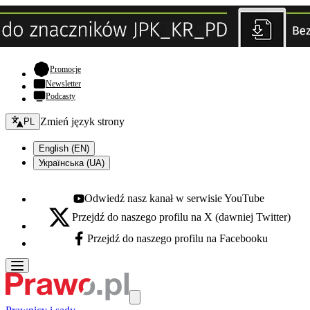
- otwiera się w nowej karcie
Promocje
Newsletter
Podcasty
Zmień język - bieżący:
Zmień język strony
PL
English (EN)
Українська (UA)
Odwiedź nasz kanał w serwisie YouTube
Youtube - otwiera się w nowej karcie
Przejdź do naszego profilu na X (dawniej Twitter)
X - otwiera się w nowej karcie
Przejdź do naszego profilu na Facebooku
Facebook - otwiera się w nowej karcie