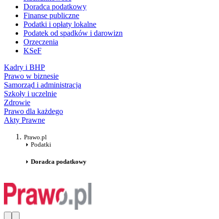
Doradca podatkowy
Finanse publiczne
Podatki i opłaty lokalne
Podatek od spadków i darowizn
Orzeczenia
KSeF
Kadry i BHP
Prawo w biznesie
Samorząd i administracja
Szkoły i uczelnie
Zdrowie
Prawo dla każdego
Akty Prawne
Prawo.pl
Podatki
Doradca podatkowy