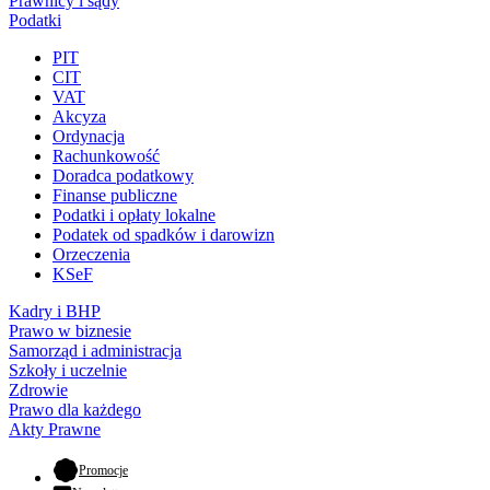
Prawnicy i sądy
Podatki
PIT
CIT
VAT
Akcyza
Ordynacja
Rachunkowość
Doradca podatkowy
Finanse publiczne
Podatki i opłaty lokalne
Podatek od spadków i darowizn
Orzeczenia
KSeF
Kadry i BHP
Prawo w biznesie
Samorząd i administracja
Szkoły i uczelnie
Zdrowie
Prawo dla każdego
Akty Prawne
- otwiera się w nowej karcie
Promocje