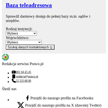
Baza teleadresowa
Sprawdź darmowy dostęp do pełnej bazy m.in. sądów i
urzędów.
Rodzaj instytucji:
Województwo:
Szukaj danych kontaktowych
Redakcja serwisu Prawo.pl
801 04 45 45
Numer telefonu:
redakcja@prawo.pl
Adres email:
22 535 88 00
Numer telefonu:
Śledź nas
Przejdź do naszego profilu na Facebooku
facebook - otwiera się w nowej karcie
Przejdź do naszego profilu na X (dawniej Twitter)
x - otwiera się w nowej karcie