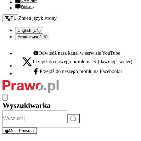
Newsletter
Podcasty
Zmień język - bieżący:
Zmień język strony
PL
English (EN)
Українська (UA)
Odwiedź nasz kanał w serwisie YouTube
Youtube - otwiera się w nowej karcie
Przejdź do naszego profilu na X (dawniej Twitter)
X - otwiera się w nowej karcie
Przejdź do naszego profilu na Facebooku
Facebook - otwiera się w nowej karcie
Wyszukiwarka
Szukaj
Moje Prawo.pl
- rejestracja i logowanie do serwisu