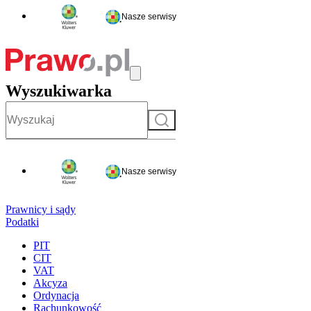
Nasze serwisy
Wyszukiwarka
Szukaj
Nasze serwisy
Prawnicy i sądy
Podatki
PIT
CIT
VAT
Akcyza
Ordynacja
Rachunkowość