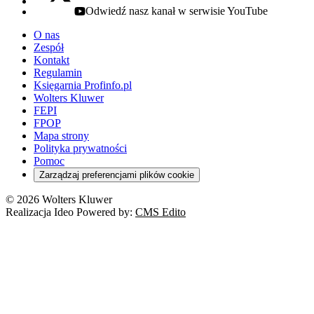
Odwiedź nasz kanał w serwisie YouTube
youtube - otwiera się w nowej karcie
O nas
Zespół
Kontakt
Regulamin
Księgarnia Profinfo.pl
Wolters Kluwer
FEPI
FPOP
Mapa strony
Polityka prywatności
Pomoc
Zarządzaj preferencjami plików cookie
© 2026 Wolters Kluwer
Realizacja Ideo Powered by:
CMS Edito