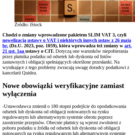
Źródło: iStock
Chodzi o zmiany wprowadzone pakietem SLIM VAT 3, czyli
nowelizacją ustawy o VAT i niektórych innych ustaw z 26 maja
br.
(Dz.U. 2023, poz. 1059), która wprowadza też zmiany w
art.
21 ust. 1aa
ustawy o CIT.
Dotyczą one warunków niepobierania
przez płatnika podatku od odsetek lub dyskonta od listów
zastawnych i obligacji spełniających określone przesłanki. Na
wynikające z tego problemy zwracają uwagę doradcy podatkowi z
kancelarii Quidea.
Nowe obowiązki weryfikacyjne zamiast
wyłączenia
-Ustawodawca zmienił o 180 stopni podejście do opodatkowania
odsetek lub dyskonta od obligacji notowanych na rynku
regulowanym lub alternatywnym systemie obrotu poprzez
zaostrzenie przepisów. Obecnie płatnicy są wprost zwolnieni z
poboru podatku u źródła od odsetek lub dyskonta od obligacji
notowanych na rynku regulowanym lub alternatywnym systemie