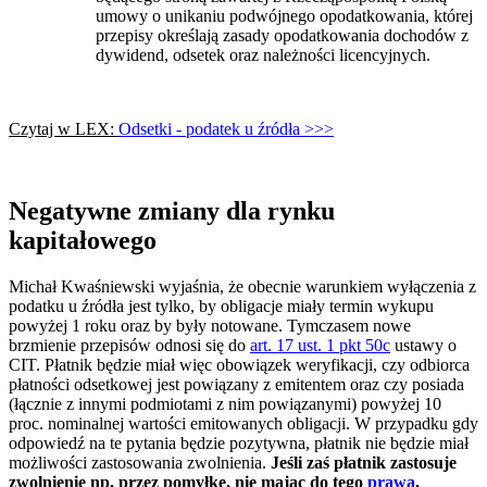
umowy o unikaniu podwójnego opodatkowania, której
przepisy określają zasady opodatkowania dochodów z
dywidend, odsetek oraz należności licencyjnych.
Czytaj w LEX:
Odsetki - podatek u źródła >>>
Negatywne zmiany dla rynku
kapitałowego
Michał Kwaśniewski wyjaśnia, że obecnie warunkiem wyłączenia z
podatku u źródła jest tylko, by obligacje miały termin wykupu
powyżej 1 roku oraz by były notowane. Tymczasem nowe
brzmienie przepisów odnosi się do
art. 17 ust. 1 pkt 50c
ustawy o
CIT. Płatnik będzie miał więc obowiązek weryfikacji, czy odbiorca
płatności odsetkowej jest powiązany z emitentem oraz czy posiada
(łącznie z innymi podmiotami z nim powiązanymi) powyżej 10
proc. nominalnej wartości emitowanych obligacji. W przypadku gdy
odpowiedź na te pytania będzie pozytywna, płatnik nie będzie miał
możliwości zastosowania zwolnienia.
Jeśli zaś płatnik zastosuje
zwolnienie np. przez pomyłkę, nie mając do tego
prawa
,