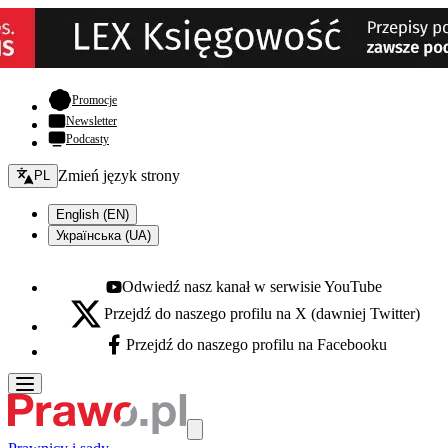
- otwiera się w nowej karcie
Promocje
Newsletter
Podcasty
Zmień język - bieżący:
Zmień język strony
PL
English (EN)
Українська (UA)
Odwiedź nasz kanał w serwisie YouTube
Youtube - otwiera się w nowej karcie
Przejdź do naszego profilu na X (dawniej Twitter)
X - otwiera się w nowej karcie
Przejdź do naszego profilu na Facebooku
Facebook - otwiera się w nowej karcie