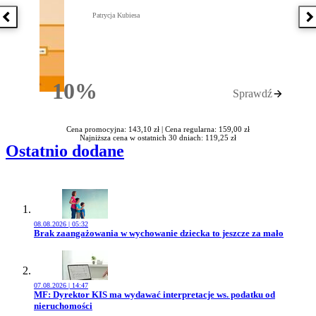
Patrycja Kubiesa
Poprzednia książka
N
10%
Sprawdź
Rabatu
Cena promocyjna: 143,10 zł |
Cena regularna: 159,00 zł
Najniższa cena w ostatnich 30 dniach: 119,25 zł
Ostatnio dodane
08.08.2026 | 05:32
Przejdź do artykułu:
Brak zaangażowania w wychowanie dziecka to jeszcze za mało
07.08.2026 | 14:47
Przejdź do artykułu:
MF: Dyrektor KIS ma wydawać interpretacje ws. podatku od
nieruchomości