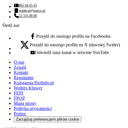
801 04 45 45
Numer telefonu:
redakcja@prawo.pl
Adres email:
22 535 88 00
Numer telefonu:
Śledź nas
Przejdź do naszego profilu na Facebooku
facebook - otwiera się w nowej karcie
Przejdź do naszego profilu na X (dawniej Twitter)
x - otwiera się w nowej karcie
Odwiedź nasz kanał w serwisie YouTube
youtube - otwiera się w nowej karcie
O nas
Zespół
Kontakt
Regulamin
Księgarnia Profinfo.pl
Wolters Kluwer
FEPI
FPOP
Mapa strony
Polityka prywatności
Pomoc
Zarządzaj preferencjami plików cookie