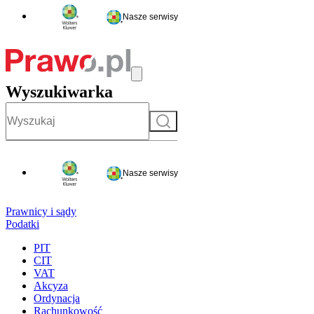
Nasze serwisy
Wyszukiwarka
Szukaj
Nasze serwisy
Prawnicy i sądy
Podatki
PIT
CIT
VAT
Akcyza
Ordynacja
Rachunkowość