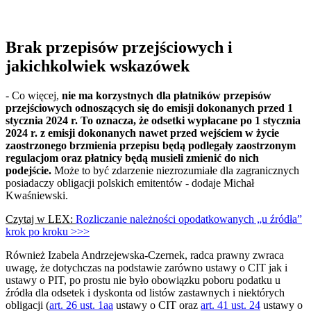
Brak przepisów przejściowych i
jakichkolwiek wskazówek
- Co więcej,
nie ma korzystnych dla płatników przepisów
przejściowych odnoszących się do emisji dokonanych przed 1
stycznia 2024 r. To oznacza, że odsetki wypłacane po 1 stycznia
2024 r. z emisji dokonanych nawet przed wejściem w życie
zaostrzonego brzmienia przepisu będą podlegały zaostrzonym
regulacjom oraz płatnicy będą musieli zmienić do nich
podejście.
Może to być zdarzenie niezrozumiałe dla zagranicznych
posiadaczy obligacji polskich emitentów - dodaje Michał
Kwaśniewski.
Czytaj w LEX:
Rozliczanie należności opodatkowanych „u źródła”
krok po kroku >>>
Również Izabela Andrzejewska-Czernek, radca prawny zwraca
uwagę, że dotychczas na podstawie zarówno ustawy o CIT jak i
ustawy o PIT, po prostu nie było obowiązku poboru podatku u
źródła dla odsetek i dyskonta od listów zastawnych i niektórych
obligacji (
art. 26 ust. 1aa
ustawy o CIT oraz
art. 41 ust. 24
ustawy o