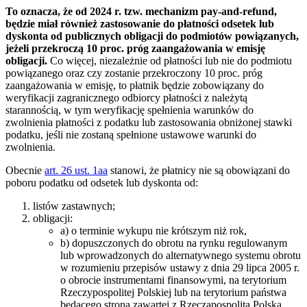
To oznacza, że od 2024 r. tzw. mechanizm pay-and-refund,
będzie miał również zastosowanie do płatności odsetek lub
dyskonta od publicznych obligacji do podmiotów powiązanych,
jeżeli przekroczą 10 proc. próg zaangażowania w emisję
obligacji.
Co więcej, niezależnie od płatności lub nie do podmiotu
powiązanego oraz czy zostanie przekroczony 10 proc. próg
zaangażowania w emisję, to płatnik będzie zobowiązany do
weryfikacji zagranicznego odbiorcy płatności z należytą
starannością, w tym weryfikację spełnienia warunków do
zwolnienia płatności z podatku lub zastosowania obniżonej stawki
podatku, jeśli nie zostaną spełnione ustawowe warunki do
zwolnienia.
Obecnie
art. 26 ust. 1aa
stanowi, że płatnicy nie są obowiązani do
poboru podatku od odsetek lub dyskonta od:
listów zastawnych;
obligacji:
a) o terminie wykupu nie krótszym niż rok,
b) dopuszczonych do obrotu na rynku regulowanym
lub wprowadzonych do alternatywnego systemu obrotu
w rozumieniu przepisów ustawy z dnia 29 lipca 2005 r.
o obrocie instrumentami finansowymi, na terytorium
Rzeczypospolitej Polskiej lub na terytorium państwa
będącego stroną zawartej z Rzecząpospolitą Polską