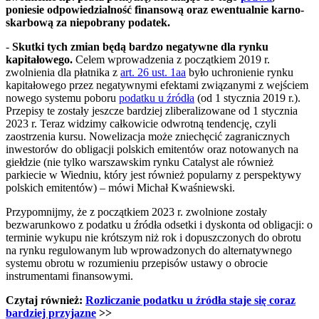
poniesie odpowiedzialność finansową oraz ewentualnie karno-
skarbową za niepobrany podatek.
-
Skutki tych zmian będą bardzo negatywne dla rynku
kapitałowego.
Celem wprowadzenia z początkiem 2019 r.
zwolnienia dla płatnika z
art. 26 ust. 1aa
było uchronienie rynku
kapitałowego przez negatywnymi efektami związanymi z wejściem
nowego systemu poboru
podatku u źródła
(od 1 stycznia 2019 r.).
Przepisy te zostały jeszcze bardziej zliberalizowane od 1 stycznia
2023 r. Teraz widzimy całkowicie odwrotną tendencję, czyli
zaostrzenia kursu. Nowelizacja może zniechęcić zagranicznych
inwestorów do obligacji polskich emitentów oraz notowanych na
giełdzie (nie tylko warszawskim rynku Catalyst ale również
parkiecie w Wiedniu, który jest również popularny z perspektywy
polskich emitentów) – mówi Michał Kwaśniewski.
Przypomnijmy, że z początkiem 2023 r. zwolnione zostały
bezwarunkowo z podatku u źródła odsetki i dyskonta od obligacji: o
terminie wykupu nie krótszym niż rok i dopuszczonych do obrotu
na rynku regulowanym lub wprowadzonych do alternatywnego
systemu obrotu w rozumieniu przepisów ustawy o obrocie
instrumentami finansowymi.
Czytaj również:
Rozliczanie podatku u źródła staje się coraz
bardziej przyjazne
>>