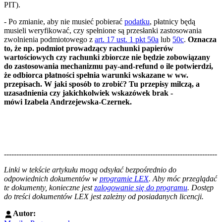
PIT).
- Po zmianie, aby nie musieć pobierać
podatku
, płatnicy będą
musieli weryfikować, czy spełnione są przesłanki zastosowania
zwolnienia podmiotowego z
art. 17 ust. 1 pkt 50a
lub
50c
.
Oznacza
to, że np. podmiot prowadzący rachunki papierów
wartościowych czy rachunki zbiorcze nie będzie zobowiązany
do zastosowania mechanizmu pay-and-refund o ile potwierdzi,
że odbiorca płatności spełnia warunki wskazane w ww.
przepisach. W jaki sposób to zrobić? Tu przepisy milczą, a
uzasadnienia czy jakichkolwiek wskazówek brak -
mówi Izabela Andrzejewska-Czernek.
--------------------------------------------------------------------------------------
--------------------------------------------------------
Linki w tekście artykułu mogą odsyłać bezpośrednio do
odpowiednich dokumentów w
programie LEX
. Aby móc przeglądać
te dokumenty, konieczne jest
zalogowanie się do programu
. Dostęp
do treści dokumentów LEX jest zależny od posiadanych licencji.
Autor: