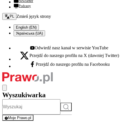
Newsletter
Podcasty
Zmień język - bieżący:
Zmień język strony
PL
English (EN)
Українська (UA)
Odwiedź nasz kanał w serwisie YouTube
Youtube - otwiera się w nowej karcie
Przejdź do naszego profilu na X (dawniej Twitter)
X - otwiera się w nowej karcie
Przejdź do naszego profilu na Facebooku
Facebook - otwiera się w nowej karcie
Wyszukiwarka
Szukaj
Moje Prawo.pl
- rejestracja i logowanie do serwisu