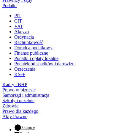
Prawnicy i sądy
Podatki
PIT
CIT
VAT
Akcyza
Ordynacja
Rachunkowość
Doradca podatkowy
Finanse publiczne
Podatki i opłaty lokalne
Podatek od spadków i darowizn
Orzeczenia
KSeF
Kadry i BHP
Prawo w biznesie
Samorząd i administracja
Szkoły i uczelnie
Zdrowie
Prawo dla każdego
Akty Prawne
- otwiera się w nowej karcie
Promocje