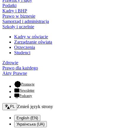
Prawnicy i sądy
Podatki
Kadry i BHP
Prawo w biznesie
Samorząd i administracja
Szkoły i uczelnie
Kadry w oświacie
Zarządzanie oświatą
Orzeczenia
Studenci
Zdrowie
Prawo dla każdego
Akty Prawne
- otwiera się w nowej karcie
Promocje
Newsletter
Podcasty
Zmień język - bieżący:
Zmień język strony
PL
English (EN)
Українська (UA)