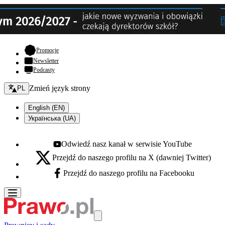
- otwiera się w nowej karcie
Promocje
Newsletter
Podcasty
Zmień język - bieżący:
Zmień język strony
PL
English (EN)
Українська (UA)
Odwiedź nasz kanał w serwisie YouTube
Youtube - otwiera się w nowej karcie
Przejdź do naszego profilu na X (dawniej Twitter)
X - otwiera się w nowej karcie
Przejdź do naszego profilu na Facebooku
Facebook - otwiera się w nowej karcie