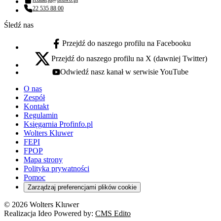
Adres email:
22 535 88 00
Numer telefonu:
Śledź nas
Przejdź do naszego profilu na Facebooku
facebook - otwiera się w nowej karcie
Przejdź do naszego profilu na X (dawniej Twitter)
x - otwiera się w nowej karcie
Odwiedź nasz kanał w serwisie YouTube
youtube - otwiera się w nowej karcie
O nas
Zespół
Kontakt
Regulamin
Księgarnia Profinfo.pl
Wolters Kluwer
FEPI
FPOP
Mapa strony
Polityka prywatności
Pomoc
Zarządzaj preferencjami plików cookie
© 2026 Wolters Kluwer
Realizacja Ideo Powered by:
CMS Edito