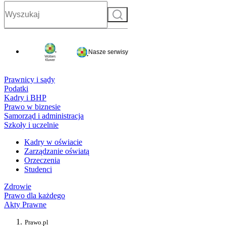
Szukaj
Nasze serwisy
Prawnicy i sądy
Podatki
Kadry i BHP
Prawo w biznesie
Samorząd i administracja
Szkoły i uczelnie
Kadry w oświacie
Zarządzanie oświatą
Orzeczenia
Studenci
Zdrowie
Prawo dla każdego
Akty Prawne
Prawo.pl