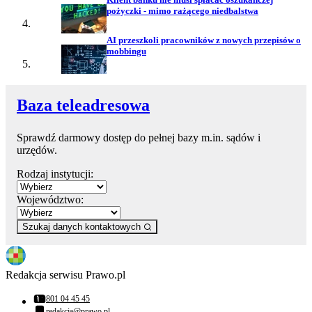
pożyczki - mimo rażącego niedbalstwa
AI przeszkoli pracowników z nowych przepisów o
mobbingu
Baza teleadresowa
Sprawdź darmowy dostęp do pełnej bazy m.in. sądów i
urzędów.
Rodzaj instytucji:
Województwo:
Szukaj danych kontaktowych
Redakcja serwisu Prawo.pl
801 04 45 45
Numer telefonu:
redakcja@prawo.pl