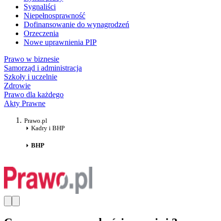
Sygnaliści
Niepełnosprawność
Dofinansowanie do wynagrodzeń
Orzeczenia
Nowe uprawnienia PIP
Prawo w biznesie
Samorząd i administracja
Szkoły i uczelnie
Zdrowie
Prawo dla każdego
Akty Prawne
Prawo.pl
Kadry i BHP
BHP