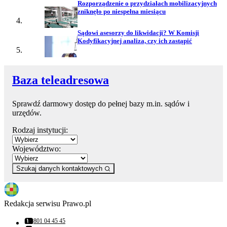
Rozporządzenie o przydziałach mobilizacyjnych
zniknęło po niespełna miesiącu
Sądowi asesorzy do likwidacji? W Komisji
Kodyfikacyjnej analiza, czy ich zastąpić
Baza teleadresowa
Sprawdź darmowy dostęp do pełnej bazy m.in. sądów i
urzędów.
Rodzaj instytucji:
Województwo:
Szukaj danych kontaktowych
Redakcja serwisu Prawo.pl
801 04 45 45
Numer telefonu: