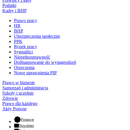
Prawnicy i sądy
Podatki
Kadry i BHP
Prawo pracy
HR
BHP
Ubezpieczenia społeczne
PPK
Rynek pracy
Sygnaliści
Niepełnosprawność
Dofinansowanie do wynagrodzeń
Orzeczenia
Nowe uprawnienia PIP
Prawo w biznesie
Samorząd i administracja
Szkoły i uczelnie
Zdrowie
Prawo dla każdego
Akty Prawne
- otwiera się w nowej karcie
Promocje
Newsletter