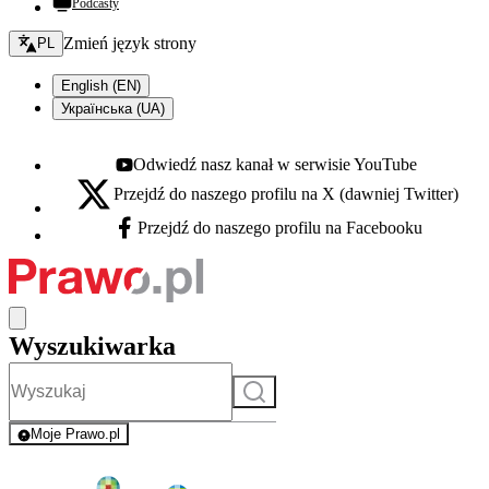
Podcasty
Zmień język - bieżący:
Zmień język strony
PL
English (EN)
Українська (UA)
Odwiedź nasz kanał w serwisie YouTube
Youtube - otwiera się w nowej karcie
Przejdź do naszego profilu na X (dawniej Twitter)
X - otwiera się w nowej karcie
Przejdź do naszego profilu na Facebooku
Facebook - otwiera się w nowej karcie
Wyszukiwarka
Szukaj
Moje Prawo.pl
- rejestracja i logowanie do serwisu