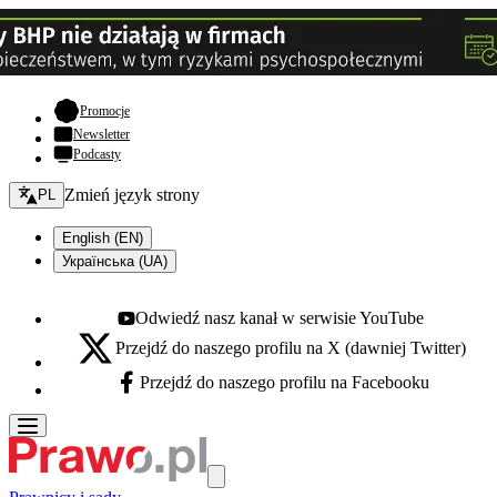
- otwiera się w nowej karcie
Promocje
Newsletter
Podcasty
Zmień język - bieżący:
Zmień język strony
PL
English (EN)
Українська (UA)
Odwiedź nasz kanał w serwisie YouTube
Youtube - otwiera się w nowej karcie
Przejdź do naszego profilu na X (dawniej Twitter)
X - otwiera się w nowej karcie
Przejdź do naszego profilu na Facebooku
Facebook - otwiera się w nowej karcie