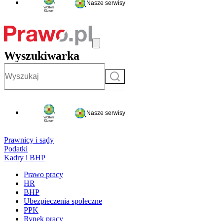
Nasze serwisy
Wyszukiwarka
Szukaj
Nasze serwisy
Prawnicy i sądy
Podatki
Kadry i BHP
Prawo pracy
HR
BHP
Ubezpieczenia społeczne
PPK
Rynek pracy