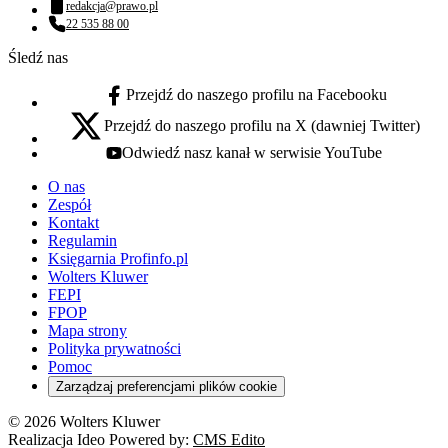
redakcja@prawo.pl
Adres email:
22 535 88 00
Numer telefonu:
Śledź nas
Przejdź do naszego profilu na Facebooku
facebook - otwiera się w nowej karcie
Przejdź do naszego profilu na X (dawniej Twitter)
x - otwiera się w nowej karcie
Odwiedź nasz kanał w serwisie YouTube
youtube - otwiera się w nowej karcie
O nas
Zespół
Kontakt
Regulamin
Księgarnia Profinfo.pl
Wolters Kluwer
FEPI
FPOP
Mapa strony
Polityka prywatności
Pomoc
Zarządzaj preferencjami plików cookie
© 2026 Wolters Kluwer
Realizacja Ideo Powered by:
CMS Edito