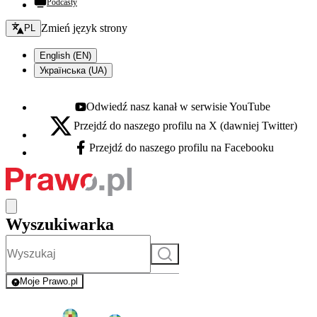
Podcasty
Zmień język - bieżący:
Zmień język strony
PL
English (EN)
Українська (UA)
Odwiedź nasz kanał w serwisie YouTube
Youtube - otwiera się w nowej karcie
Przejdź do naszego profilu na X (dawniej Twitter)
X - otwiera się w nowej karcie
Przejdź do naszego profilu na Facebooku
Facebook - otwiera się w nowej karcie
Wyszukiwarka
Szukaj
Moje Prawo.pl
- rejestracja i logowanie do serwisu