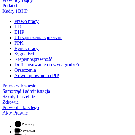
Prawnicy i sądy
Podatki
Kadry i BHP
Prawo pracy
HR
BHP
Ubezpieczenia społeczne
PPK
Rynek pracy
Sygnaliści
Niepełnosprawność
Dofinansowanie do wynagrodzeń
Orzeczenia
Nowe uprawnienia PIP
Prawo w biznesie
Samorząd i administracja
Szkoły i uczelnie
Zdrowie
Prawo dla każdego
Akty Prawne
- otwiera się w nowej karcie
Promocje
Newsletter