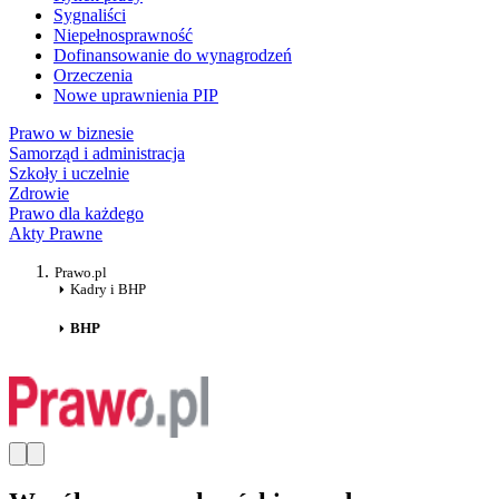
Sygnaliści
Niepełnosprawność
Dofinansowanie do wynagrodzeń
Orzeczenia
Nowe uprawnienia PIP
Prawo w biznesie
Samorząd i administracja
Szkoły i uczelnie
Zdrowie
Prawo dla każdego
Akty Prawne
Prawo.pl
Kadry i BHP
BHP