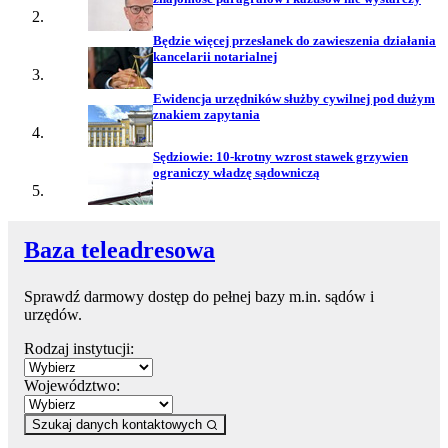
Będzie więcej przesłanek do zawieszenia działania
kancelarii notarialnej
Ewidencja urzędników służby cywilnej pod dużym
znakiem zapytania
Sędziowie: 10-krotny wzrost stawek grzywien
ograniczy władzę sądowniczą
Baza teleadresowa
Sprawdź darmowy dostęp do pełnej bazy m.in. sądów i
urzędów.
Rodzaj instytucji:
Województwo:
Szukaj danych kontaktowych