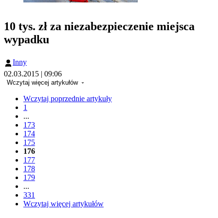
10 tys. zł za niezabezpieczenie miejsca
wypadku
Inny
02.03.2015 | 09:06
Wczytaj więcej artykułów
Wczytaj poprzednie artykuły
1
...
173
174
175
176
177
178
179
...
331
Wczytaj więcej artykułów