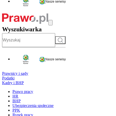
Nasze serwisy
Wyszukiwarka
Szukaj
Nasze serwisy
Prawnicy i sądy
Podatki
Kadry i BHP
Prawo pracy
HR
BHP
Ubezpieczenia społeczne
PPK
Rynek pracy