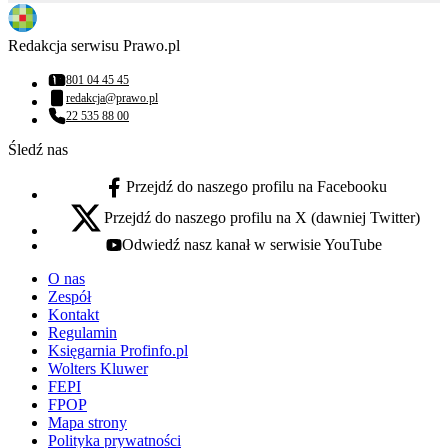
Redakcja serwisu Prawo.pl
801 04 45 45
Numer telefonu:
redakcja@prawo.pl
Adres email:
22 535 88 00
Numer telefonu:
Śledź nas
Przejdź do naszego profilu na Facebooku
facebook - otwiera się w nowej karcie
Przejdź do naszego profilu na X (dawniej Twitter)
x - otwiera się w nowej karcie
Odwiedź nasz kanał w serwisie YouTube
youtube - otwiera się w nowej karcie
O nas
Zespół
Kontakt
Regulamin
Księgarnia Profinfo.pl
Wolters Kluwer
FEPI
FPOP
Mapa strony
Polityka prywatności