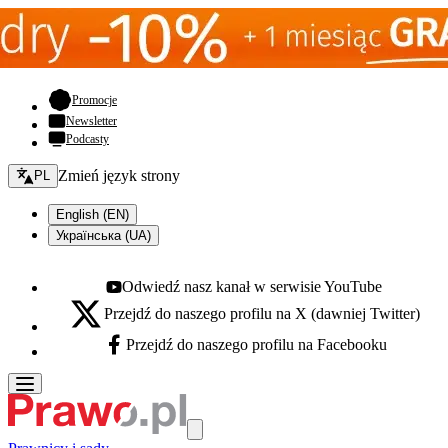
- otwiera się w nowej karcie
Promocje
Newsletter
Podcasty
Zmień język - bieżący:
Zmień język strony
PL
English (EN)
Українська (UA)
Odwiedź nasz kanał w serwisie YouTube
Youtube - otwiera się w nowej karcie
Przejdź do naszego profilu na X (dawniej Twitter)
X - otwiera się w nowej karcie
Przejdź do naszego profilu na Facebooku
Facebook - otwiera się w nowej karcie