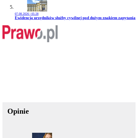
07.08.2026 | 05:28
Przejdź do artykułu:
Ewidencja urzędników służby cywilnej pod dużym znakiem zapytania
Opinie