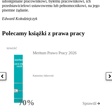
udostępniane pracownikowi, byłemu pracownikowi, ich
przedstawicielowi ustawowemu lub pełnomocnikowi, na jego
pisemne żądanie.
Edward Kołodziejczyk
Polecamy książki z prawa pracy
Przejdź do: Meritum Prawo Pracy 2026, Kazimierz Jaśkowski - otw
NOWOŚĆ
Meritum Prawo Pracy 2026
Kazimierz Jaśkowski
Poprzednia książka
N
70%
Sprawdź
Rabatu