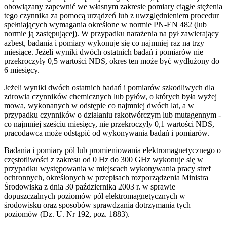
obowiązany zapewnić we własnym zakresie pomiary ciągłe stężenia
tego czynnika za pomocą urządzeń lub z uwzględnieniem procedur
spełniających wymagania określone w normie PN-EN 482 (lub
normie ją zastępującej). W przypadku narażenia na pył zawierający
azbest, badania i pomiary wykonuje się co najmniej raz na trzy
miesiące. Jeżeli wyniki dwóch ostatnich badań i pomiarów nie
przekroczyły 0,5 wartości NDS, okres ten może być wydłużony do
6 miesięcy.
Jeżeli wyniki dwóch ostatnich badań i pomiarów szkodliwych dla
zdrowia czynników chemicznych lub pyłów, o których była wyżej
mowa, wykonanych w odstępie co najmniej dwóch lat, a w
przypadku czynników o działaniu rakotwórczym lub mutagennym -
co najmniej sześciu miesięcy, nie przekroczyły 0,1 wartości NDS,
pracodawca może odstąpić od wykonywania badań i pomiarów.
Badania i pomiary pól lub promieniowania elektromagnetycznego o
częstotliwości z zakresu od 0 Hz do 300 GHz wykonuje się w
przypadku występowania w miejscach wykonywania pracy stref
ochronnych, określonych w przepisach rozporządzenia Ministra
Środowiska z dnia 30 października 2003 r. w sprawie
dopuszczalnych poziomów pól elektromagnetycznych w
środowisku oraz sposobów sprawdzania dotrzymania tych
poziomów (Dz. U. Nr 192, poz. 1883).