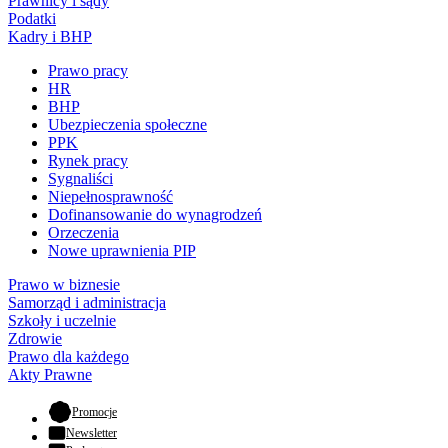
Prawnicy i sądy
Podatki
Kadry i BHP
Prawo pracy
HR
BHP
Ubezpieczenia społeczne
PPK
Rynek pracy
Sygnaliści
Niepełnosprawność
Dofinansowanie do wynagrodzeń
Orzeczenia
Nowe uprawnienia PIP
Prawo w biznesie
Samorząd i administracja
Szkoły i uczelnie
Zdrowie
Prawo dla każdego
Akty Prawne
- otwiera się w nowej karcie
Promocje
Newsletter