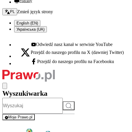
Podcasty
Zmień język - bieżący:
Zmień język strony
PL
English (EN)
Українська (UA)
Odwiedź nasz kanał w serwisie YouTube
Youtube - otwiera się w nowej karcie
Przejdź do naszego profilu na X (dawniej Twitter)
X - otwiera się w nowej karcie
Przejdź do naszego profilu na Facebooku
Facebook - otwiera się w nowej karcie
Wyszukiwarka
Szukaj
Moje Prawo.pl
- rejestracja i logowanie do serwisu