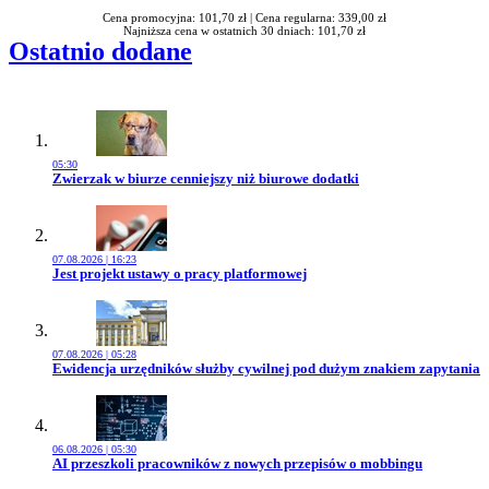
Cena promocyjna: 101,70 zł |
Cena regularna: 339,00 zł
Najniższa cena w ostatnich 30 dniach: 101,70 zł
Ostatnio dodane
05:30
Przejdź do artykułu:
Zwierzak w biurze cenniejszy niż biurowe dodatki
07.08.2026 | 16:23
Przejdź do artykułu:
Jest projekt ustawy o pracy platformowej
07.08.2026 | 05:28
Przejdź do artykułu:
Ewidencja urzędników służby cywilnej pod dużym znakiem zapytania
06.08.2026 | 05:30
Przejdź do artykułu:
AI przeszkoli pracowników z nowych przepisów o mobbingu