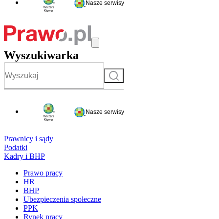
Nasze serwisy
Wyszukiwarka
Szukaj
Nasze serwisy
Prawnicy i sądy
Podatki
Kadry i BHP
Prawo pracy
HR
BHP
Ubezpieczenia społeczne
PPK
Rynek pracy