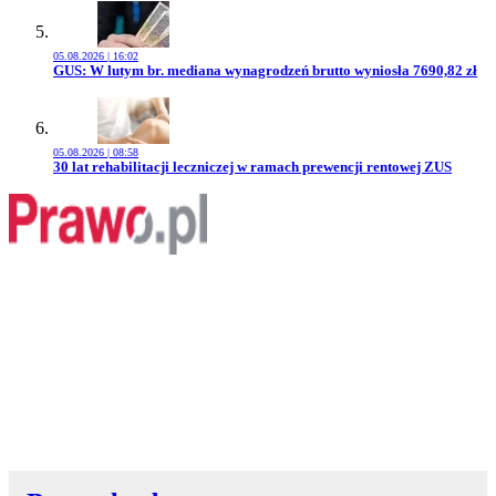
05.08.2026 | 16:02
Przejdź do artykułu:
GUS: W lutym br. mediana wynagrodzeń brutto wyniosła 7690,82 zł
05.08.2026 | 08:58
Przejdź do artykułu:
30 lat rehabilitacji leczniczej w ramach prewencji rentowej ZUS