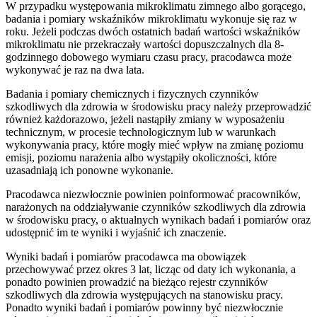
W przypadku występowania mikroklimatu zimnego albo gorącego,
badania i pomiary wskaźników mikroklimatu wykonuje się raz w
roku. Jeżeli podczas dwóch ostatnich badań wartości wskaźników
mikroklimatu nie przekraczały wartości dopuszczalnych dla 8-
godzinnego dobowego wymiaru czasu pracy, pracodawca może
wykonywać je raz na dwa lata.
Badania i pomiary chemicznych i fizycznych czynników
szkodliwych dla zdrowia w środowisku pracy należy przeprowadzić
również każdorazowo, jeżeli nastąpiły zmiany w wyposażeniu
technicznym, w procesie technologicznym lub w warunkach
wykonywania pracy, które mogły mieć wpływ na zmianę poziomu
emisji, poziomu narażenia albo wystąpiły okoliczności, które
uzasadniają ich ponowne wykonanie.
Pracodawca niezwłocznie powinien poinformować pracowników,
narażonych na oddziaływanie czynników szkodliwych dla zdrowia
w środowisku pracy, o aktualnych wynikach badań i pomiarów oraz
udostępnić im te wyniki i wyjaśnić ich znaczenie.
Wyniki badań i pomiarów pracodawca ma obowiązek
przechowywać przez okres 3 lat, licząc od daty ich wykonania, a
ponadto powinien prowadzić na bieżąco rejestr czynników
szkodliwych dla zdrowia występujących na stanowisku pracy.
Ponadto wyniki badań i pomiarów powinny być niezwłocznie