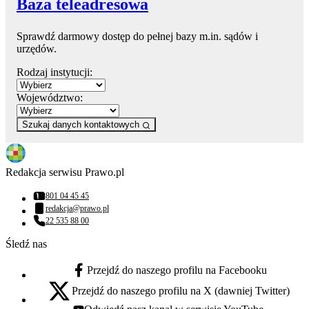
Baza teleadresowa
Sprawdź darmowy dostęp do pełnej bazy m.in. sądów i
urzędów.
Rodzaj instytucji:
Województwo:
Szukaj danych kontaktowych
Redakcja serwisu Prawo.pl
801 04 45 45
Numer telefonu:
redakcja@prawo.pl
Adres email:
22 535 88 00
Numer telefonu:
Śledź nas
Przejdź do naszego profilu na Facebooku
facebook - otwiera się w nowej karcie
Przejdź do naszego profilu na X (dawniej Twitter)
x - otwiera się w nowej karcie