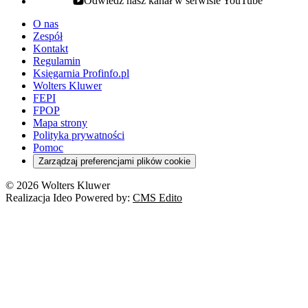
Odwiedź nasz kanał w serwisie YouTube
youtube - otwiera się w nowej karcie
O nas
Zespół
Kontakt
Regulamin
Księgarnia Profinfo.pl
Wolters Kluwer
FEPI
FPOP
Mapa strony
Polityka prywatności
Pomoc
Zarządzaj preferencjami plików cookie
© 2026 Wolters Kluwer
Realizacja Ideo Powered by:
CMS Edito