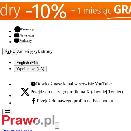
- otwiera się w nowej karcie
Promocje
Newsletter
Podcasty
Zmień język - bieżący:
Zmień język strony
PL
English (EN)
Українська (UA)
Odwiedź nasz kanał w serwisie YouTube
Youtube - otwiera się w nowej karcie
Przejdź do naszego profilu na X (dawniej Twitter)
X - otwiera się w nowej karcie
Przejdź do naszego profilu na Facebooku
Facebook - otwiera się w nowej karcie