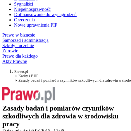
Sygnaliści
Niepełnosprawność
Dofinansowanie do wynagrodzeń
Orzeczenia
Nowe uprawnienia PIP
Prawo w biznesie
Samorząd i administracja
Szkoły i uczelnie
Zdrowie
Prawo dla każdego
Akty Prawne
Prawo.pl
Kadry i BHP
Zasady badań i pomiarów czynników szkodliwych dla zdrowia w środo
Zasady badań i pomiarów czynników
szkodliwych dla zdrowia w środowisku
pracy
Data dodania: 05.03.2015 | 17:06