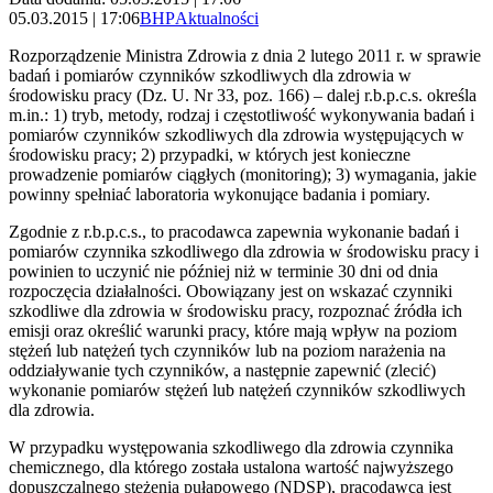
05.03.2015 | 17:06
BHP
Aktualności
Rozporządzenie Ministra Zdrowia z dnia 2 lutego 2011 r. w sprawie
badań i pomiarów czynników szkodliwych dla zdrowia w
środowisku pracy (Dz. U. Nr 33, poz. 166) – dalej r.b.p.c.s. określa
m.in.: 1) tryb, metody, rodzaj i częstotliwość wykonywania badań i
pomiarów czynników szkodliwych dla zdrowia występujących w
środowisku pracy; 2) przypadki, w których jest konieczne
prowadzenie pomiarów ciągłych (monitoring); 3) wymagania, jakie
powinny spełniać laboratoria wykonujące badania i pomiary.
Zgodnie z r.b.p.c.s., to pracodawca zapewnia wykonanie badań i
pomiarów czynnika szkodliwego dla zdrowia w środowisku pracy i
powinien to uczynić nie później niż w terminie 30 dni od dnia
rozpoczęcia działalności. Obowiązany jest on wskazać czynniki
szkodliwe dla zdrowia w środowisku pracy, rozpoznać źródła ich
emisji oraz określić warunki pracy, które mają wpływ na poziom
stężeń lub natężeń tych czynników lub na poziom narażenia na
oddziaływanie tych czynników, a następnie zapewnić (zlecić)
wykonanie pomiarów stężeń lub natężeń czynników szkodliwych
dla zdrowia.
W przypadku występowania szkodliwego dla zdrowia czynnika
chemicznego, dla którego została ustalona wartość najwyższego
dopuszczalnego stężenia pułapowego (NDSP), pracodawca jest