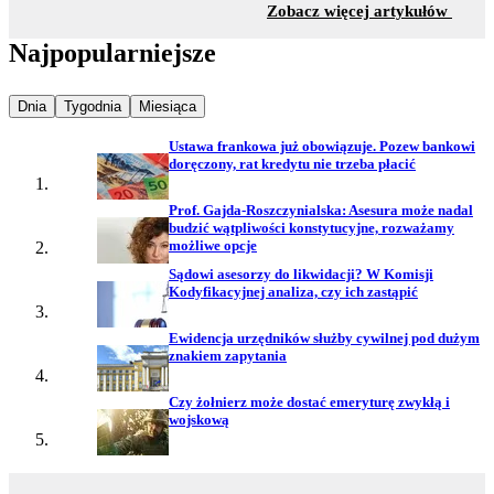
z sekc
Zobacz więcej artykułów
Najpopularniejsze
Najpopularniejsze wiadomości z
Najpopularniejsze wiadomości z
Najpopularniejsze wiadomości z
Dnia
Tygodnia
Miesiąca
Ustawa frankowa już obowiązuje. Pozew bankowi
doręczony, rat kredytu nie trzeba płacić
Prof. Gajda-Roszczynialska: Asesura może nadal
budzić wątpliwości konstytucyjne, rozważamy
możliwe opcje
Sądowi asesorzy do likwidacji? W Komisji
Kodyfikacyjnej analiza, czy ich zastąpić
Ewidencja urzędników służby cywilnej pod dużym
znakiem zapytania
Czy żołnierz może dostać emeryturę zwykłą i
wojskową