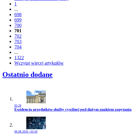
1
...
698
699
700
701
702
703
704
...
1322
Wczytaj więcej artykułów
Ostatnio dodane
05:28
Przejdź do artykułu:
Ewidencja urzędników służby cywilnej pod dużym znakiem zapytania
06.08.2026 | 05:30