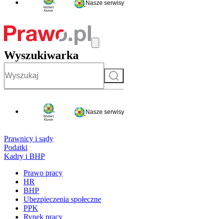
Nasze serwisy
Wyszukiwarka
Szukaj
Nasze serwisy
Prawnicy i sądy
Podatki
Kadry i BHP
Prawo pracy
HR
BHP
Ubezpieczenia społeczne
PPK
Rynek pracy