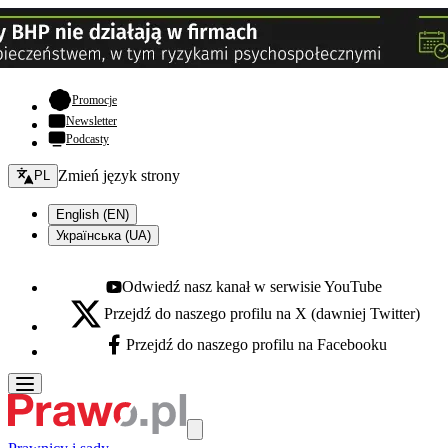
- otwiera się w nowej karcie
Promocje
Newsletter
Podcasty
Zmień język - bieżący:
Zmień język strony
PL
English (EN)
Українська (UA)
Odwiedź nasz kanał w serwisie YouTube
Youtube - otwiera się w nowej karcie
Przejdź do naszego profilu na X (dawniej Twitter)
X - otwiera się w nowej karcie
Przejdź do naszego profilu na Facebooku
Facebook - otwiera się w nowej karcie