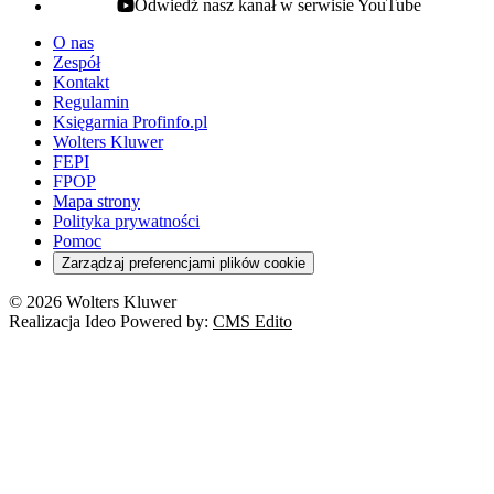
Odwiedź nasz kanał w serwisie YouTube
youtube - otwiera się w nowej karcie
O nas
Zespół
Kontakt
Regulamin
Księgarnia Profinfo.pl
Wolters Kluwer
FEPI
FPOP
Mapa strony
Polityka prywatności
Pomoc
Zarządzaj preferencjami plików cookie
© 2026 Wolters Kluwer
Realizacja Ideo Powered by:
CMS Edito