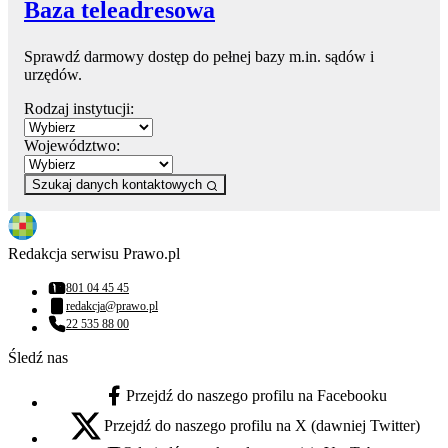
Baza teleadresowa
Sprawdź darmowy dostęp do pełnej bazy m.in. sądów i
urzędów.
Rodzaj instytucji:
Województwo:
Szukaj danych kontaktowych
Redakcja serwisu Prawo.pl
801 04 45 45
Numer telefonu:
redakcja@prawo.pl
Adres email:
22 535 88 00
Numer telefonu:
Śledź nas
Przejdź do naszego profilu na Facebooku
facebook - otwiera się w nowej karcie
Przejdź do naszego profilu na X (dawniej Twitter)
x - otwiera się w nowej karcie