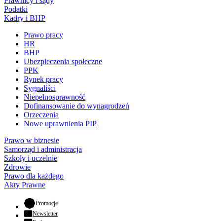
Prawnicy i sądy
Podatki
Kadry i BHP
Prawo pracy
HR
BHP
Ubezpieczenia społeczne
PPK
Rynek pracy
Sygnaliści
Niepełnosprawność
Dofinansowanie do wynagrodzeń
Orzeczenia
Nowe uprawnienia PIP
Prawo w biznesie
Samorząd i administracja
Szkoły i uczelnie
Zdrowie
Prawo dla każdego
Akty Prawne
- otwiera się w nowej karcie
Promocje
Newsletter