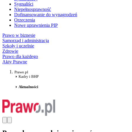
Sygnaliści
Niepełnosprawność
Dofinansowanie do wynagrodzeń
Orzeczenia
Nowe uprawnienia PIP
Prawo w biznesie
Samorząd i administracja
Szkoły i uczelnie
Zdrowie
Prawo dla każdego
Akty Prawne
Prawo.pl
Kadry i BHP
Aktualności