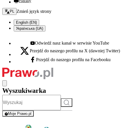
Podcasty
Zmień język - bieżący:
Zmień język strony
PL
English (EN)
Українська (UA)
Odwiedź nasz kanał w serwisie YouTube
Youtube - otwiera się w nowej karcie
Przejdź do naszego profilu na X (dawniej Twitter)
X - otwiera się w nowej karcie
Przejdź do naszego profilu na Facebooku
Facebook - otwiera się w nowej karcie
Wyszukiwarka
Szukaj
Moje Prawo.pl
- rejestracja i logowanie do serwisu