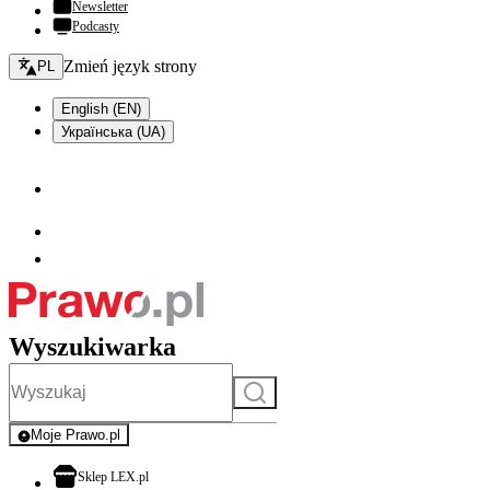
Newsletter
Podcasty
Zmień język - bieżący:
Zmień język strony
PL
English (EN)
Українська (UA)
Wyszukiwarka
Szukaj
Moje Prawo.pl
- rejestracja i logowanie do serwisu
otwiera się w nowej karcie
Sklep LEX.pl