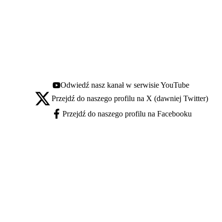
Odwiedź nasz kanał w serwisie YouTube
Youtube - otwiera się w nowej karcie
Przejdź do naszego profilu na X (dawniej Twitter)
X - otwiera się w nowej karcie
Przejdź do naszego profilu na Facebooku
Facebook - otwiera się w nowej karcie