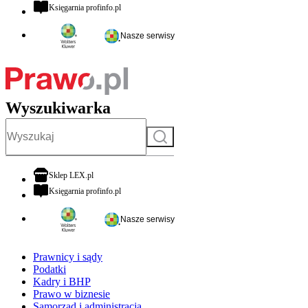
otwiera się w nowej karcie
Księgarnia profinfo.pl
Nasze serwisy
Wyszukiwarka
Szukaj
otwiera się w nowej karcie
Sklep LEX.pl
otwiera się w nowej karcie
Księgarnia profinfo.pl
Nasze serwisy
Prawnicy i sądy
Podatki
Kadry i BHP
Prawo w biznesie
Samorząd i administracja