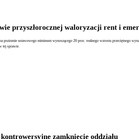
ie przyszłorocznej waloryzacji rent i eme
 na poziomie ustawowego minimum wynoszącego 20 proc. realnego wzrostu przeciętnego wynagr
 tej sprawie.
– kontrowersyjne zamknięcie oddziału