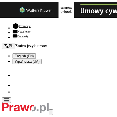
- otwiera się w nowej karcie
Promocje
Newsletter
Podcasty
Zmień język - bieżący:
Zmień język strony
PL
English (EN)
Українська (UA)