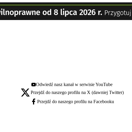
Odwiedź nasz kanał w serwisie YouTube
Youtube - otwiera się w nowej karcie
Przejdź do naszego profilu na X (dawniej Twitter)
X - otwiera się w nowej karcie
Przejdź do naszego profilu na Facebooku
Facebook - otwiera się w nowej karcie