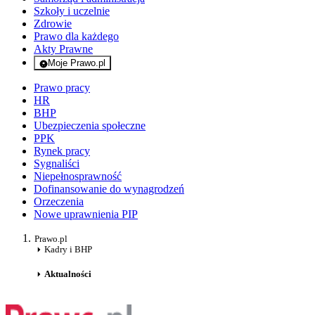
Szkoły i uczelnie
Zdrowie
Prawo dla każdego
Akty Prawne
Moje Prawo.pl
- rejestracja i logowanie do serwisu
Prawo pracy
HR
BHP
Ubezpieczenia społeczne
PPK
Rynek pracy
Sygnaliści
Niepełnosprawność
Dofinansowanie do wynagrodzeń
Orzeczenia
Nowe uprawnienia PIP
Prawo.pl
Kadry i BHP
Aktualności