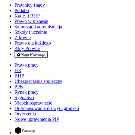
Prawnicy i sądy
Podatki
Kadry i BHP
Prawo w biznesie
Samorząd i administracja
Szkoły i uczelnie
Zdrowie
Prawo dla każdego
Akty Prawne
Moje Prawo.pl
- rejestracja i logowanie do serwisu
Prawo pracy
HR
BHP
Ubezpieczenia społeczne
PPK
Rynek pracy
Sygnaliści
Niepełnosprawność
Dofinansowanie do wynagrodzeń
Orzeczenia
Nowe uprawnienia PIP
- otwiera się w nowej karcie
Promocje