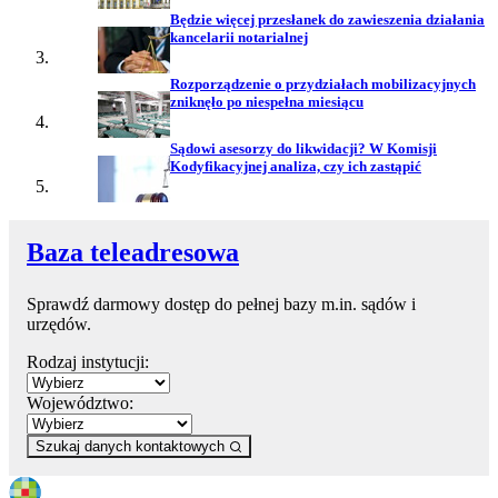
Będzie więcej przesłanek do zawieszenia działania
kancelarii notarialnej
Rozporządzenie o przydziałach mobilizacyjnych
zniknęło po niespełna miesiącu
Sądowi asesorzy do likwidacji? W Komisji
Kodyfikacyjnej analiza, czy ich zastąpić
Baza teleadresowa
Sprawdź darmowy dostęp do pełnej bazy m.in. sądów i
urzędów.
Rodzaj instytucji:
Województwo:
Szukaj danych kontaktowych