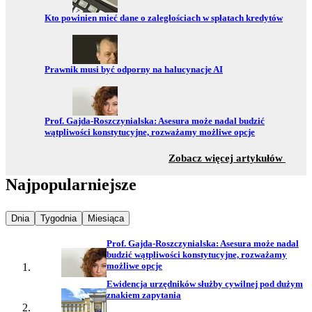
Przejdź do:
Kto powinien mieć dane o zaległościach w spłatach kredytów
Przejdź do:
Prawnik musi być odporny na halucynacje AI
Przejdź do:
Prof. Gajda-Roszczynialska: Asesura może nadal budzić
wątpliwości konstytucyjne, rozważamy możliwe opcje
z sekc
Zobacz więcej artykułów
Najpopularniejsze
Najpopularniejsze wiadomości z
Najpopularniejsze wiadomości z
Najpopularniejsze wiadomości z
Dnia
Tygodnia
Miesiąca
Prof. Gajda-Roszczynialska: Asesura może nadal
budzić wątpliwości konstytucyjne, rozważamy
możliwe opcje
Ewidencja urzędników służby cywilnej pod dużym
znakiem zapytania