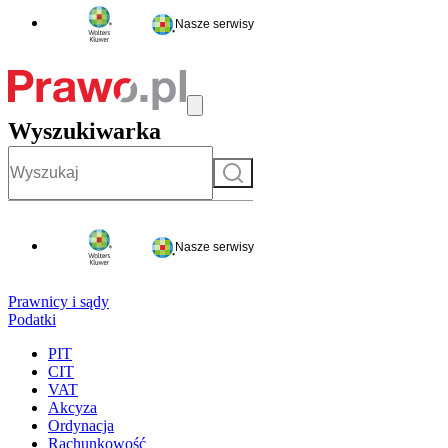
Nasze serwisy
Wyszukiwarka
Szukaj
Nasze serwisy
Prawnicy i sądy
Podatki
PIT
CIT
VAT
Akcyza
Ordynacja
Rachunkowość