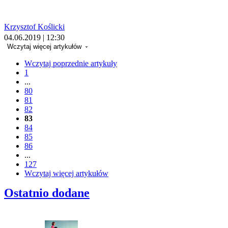
Krzysztof Koślicki
04.06.2019 | 12:30
Wczytaj więcej artykułów
Wczytaj poprzednie artykuły
1
...
80
81
82
83
84
85
86
...
127
Wczytaj więcej artykułów
Ostatnio dodane