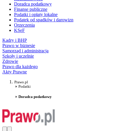
Doradca podatkowy
Finanse publiczne
Podatki i opłaty lokalne
Podatek od spadków i darowizn
Orzeczenia
KSeF
Kadry i BHP
Prawo w biznesie
Samorząd i administracja
Szkoły i uczelnie
Zdrowie
Prawo dla każdego
Akty Prawne
Prawo.pl
Podatki
Doradca podatkowy