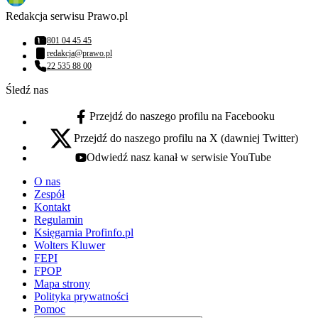
Redakcja serwisu Prawo.pl
801 04 45 45
Numer telefonu:
redakcja@prawo.pl
Adres email:
22 535 88 00
Numer telefonu:
Śledź nas
Przejdź do naszego profilu na Facebooku
facebook - otwiera się w nowej karcie
Przejdź do naszego profilu na X (dawniej Twitter)
x - otwiera się w nowej karcie
Odwiedź nasz kanał w serwisie YouTube
youtube - otwiera się w nowej karcie
O nas
Zespół
Kontakt
Regulamin
Księgarnia Profinfo.pl
Wolters Kluwer
FEPI
FPOP
Mapa strony
Polityka prywatności
Pomoc