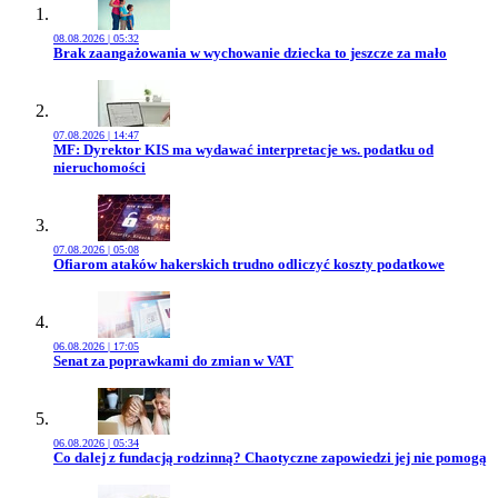
08.08.2026 | 05:32
Przejdź do artykułu:
Brak zaangażowania w wychowanie dziecka to jeszcze za mało
07.08.2026 | 14:47
Przejdź do artykułu:
MF: Dyrektor KIS ma wydawać interpretacje ws. podatku od
nieruchomości
07.08.2026 | 05:08
Przejdź do artykułu:
Ofiarom ataków hakerskich trudno odliczyć koszty podatkowe
06.08.2026 | 17:05
Przejdź do artykułu:
Senat za poprawkami do zmian w VAT
06.08.2026 | 05:34
Przejdź do artykułu:
Co dalej z fundacją rodzinną? Chaotyczne zapowiedzi jej nie pomogą