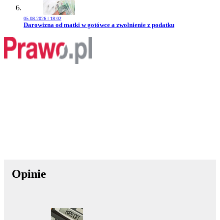
05.08.2026 | 18:02
Przejdź do artykułu:
Darowizna od matki w gotówce a zwolnienie z podatku
Opinie