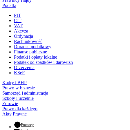
Prawnicy i sądy
Podatki
PIT
CIT
VAT
Akcyza
Ordynacja
Rachunkowość
Doradca podatkowy
Finanse publiczne
Podatki i opłaty lokalne
Podatek od spadków i darowizn
Orzeczenia
KSeF
Kadry i BHP
Prawo w biznesie
Samorząd i administracja
Szkoły i uczelnie
Zdrowie
Prawo dla każdego
Akty Prawne
- otwiera się w nowej karcie
Promocje