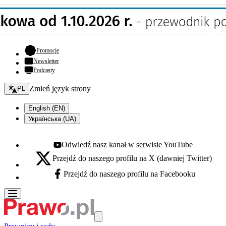
- otwiera się w nowej karcie
Promocje
Newsletter
Podcasty
Zmień język - bieżący:
Zmień język strony
PL
English (EN)
Українська (UA)
Odwiedź nasz kanał w serwisie YouTube
Youtube - otwiera się w nowej karcie
Przejdź do naszego profilu na X (dawniej Twitter)
X - otwiera się w nowej karcie
Przejdź do naszego profilu na Facebooku
Facebook - otwiera się w nowej karcie