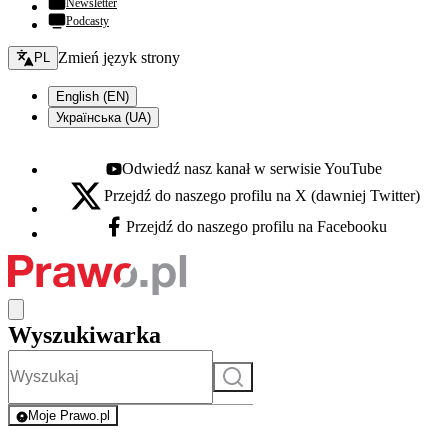
Newsletter
Podcasty
Zmień język - bieżący:
Zmień język strony
PL
English (EN)
Українська (UA)
Odwiedź nasz kanał w serwisie YouTube
Youtube - otwiera się w nowej karcie
Przejdź do naszego profilu na X (dawniej Twitter)
X - otwiera się w nowej karcie
Przejdź do naszego profilu na Facebooku
Facebook - otwiera się w nowej karcie
Wyszukiwarka
Szukaj
Moje Prawo.pl
- rejestracja i logowanie do serwisu