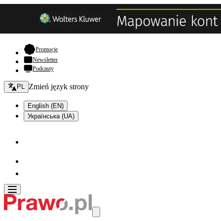
- otwiera się w nowej karcie
Promocje
Newsletter
Podcasty
Zmień język - bieżący:
Zmień język strony
PL
English (EN)
Українська (UA)