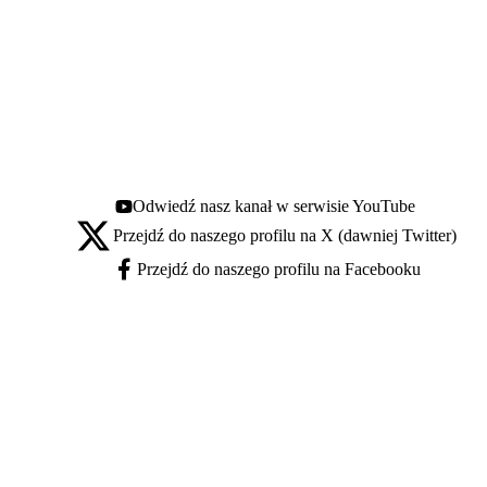
Odwiedź nasz kanał w serwisie YouTube
Youtube - otwiera się w nowej karcie
Przejdź do naszego profilu na X (dawniej Twitter)
X - otwiera się w nowej karcie
Przejdź do naszego profilu na Facebooku
Facebook - otwiera się w nowej karcie