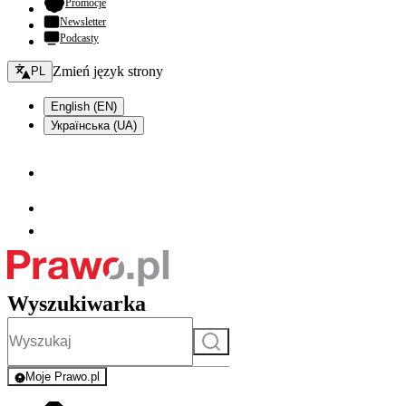
- otwiera się w nowej karcie
Promocje
Newsletter
Podcasty
Zmień język - bieżący:
Zmień język strony
PL
English (EN)
Українська (UA)
Wyszukiwarka
Szukaj
Moje Prawo.pl
- rejestracja i logowanie do serwisu