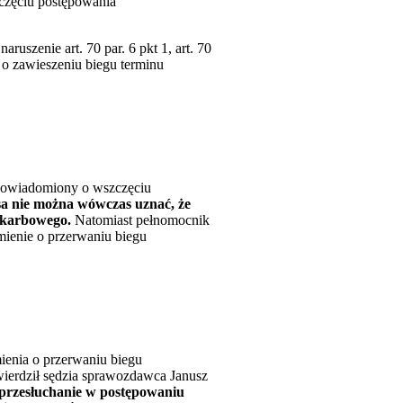
częciu postępowania
szenie art. 70 par. 6 pkt 1, art. 70
 o zawieszeniu biegu terminu
 powiadomiony o wszczęciu
a nie można wówczas uznać, że
skarbowego.
Natomiast pełnomocnik
ienie o przerwaniu biegu
ienia o przerwaniu biegu
wierdził sędzia sprawozdawca Janusz
a przesłuchanie w postępowaniu