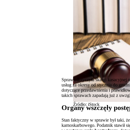
Sprawa dotyczyła skargi kasacyjnej
usług za okresy od stycznia do grudn
dotyczące przedawnienia i prawidło
takich sprawach zapadają już z uwzg
Źródło: iStock
Organy wszczęły post
Stan faktyczny w sprawie był taki, 
karnoskarbowego. Podatnik stawił się