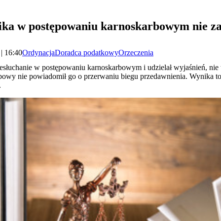
ika w postępowaniu karnoskarbowym nie za
| 16:40
Ordynacja
Doradca podatkowy
Orzeczenia
przesłuchanie w postępowaniu karnoskarbowym i udzielał wyjaśnień, ni
rbowy nie powiadomił go o przerwaniu biegu przedawnienia. Wynika t
.