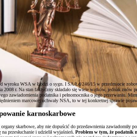
 od wyroku WSA w Łodzi o sygn. I SA/Łd/246/15 w przedmiocie zobo
ia 2008 r. Na stan faktyczny składało się wiele wątków, jednak znów p
wego zawiadomienia podatnika i pełnomocnika o jego przerwaniu. Mim
lędnieniem marcowej uchwały NSA, to w tej konkretnej sprawie pojawi
ępowanie karnoskarbowe
że organy skarbowe, aby nie dopuścić do przedawnienia zawiadomiły p
 na przesłuchanie i udzielił wyjaśnień.
Problem w tym, że podatnik 