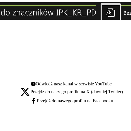
Odwiedź nasz kanał w serwisie YouTube
Youtube - otwiera się w nowej karcie
Przejdź do naszego profilu na X (dawniej Twitter)
X - otwiera się w nowej karcie
Przejdź do naszego profilu na Facebooku
Facebook - otwiera się w nowej karcie