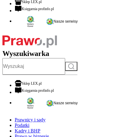
otwiera się w nowej karcie
Sklep LEX.pl
otwiera się w nowej karcie
Księgarnia profinfo.pl
Nasze serwisy
Wyszukiwarka
Szukaj
otwiera się w nowej karcie
Sklep LEX.pl
otwiera się w nowej karcie
Księgarnia profinfo.pl
Nasze serwisy
Prawnicy i sądy
Podatki
Kadry i BHP
Prawo w biznesie