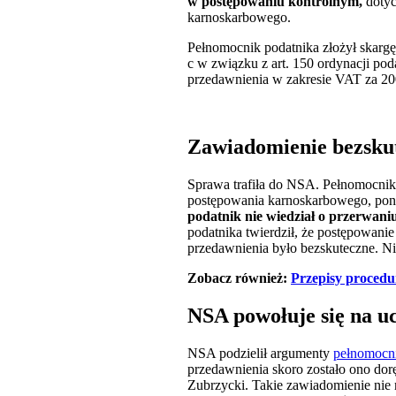
w postępowaniu kontrolnym,
dotyc
karnoskarbowego.
Pełnomocnik podatnika złożył skargę
c w związku z art. 150 ordynacji po
przedawnienia w zakresie VAT za 200
Zawiadomienie bezsku
Sprawa trafiła do NSA. Pełnomocni
postępowania karnoskarbowego, ponie
podatnik nie wiedział o przerwan
podatnika twierdził, że postępowan
przedawnienia było bezskuteczne. N
Zobacz również:
Przepisy procedu
NSA powołuje się na u
NSA podzielił argumenty
pełnomocni
przedawnienia skoro zostało ono dor
Zubrzycki. Takie zawiadomienie nie