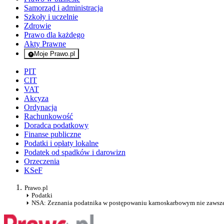
Samorząd i administracja
Szkoły i uczelnie
Zdrowie
Prawo dla każdego
Akty Prawne
Moje Prawo.pl
- rejestracja i logowanie do serwisu
PIT
CIT
VAT
Akcyza
Ordynacja
Rachunkowość
Doradca podatkowy
Finanse publiczne
Podatki i opłaty lokalne
Podatek od spadków i darowizn
Orzeczenia
KSeF
Prawo.pl
Podatki
NSA: Zeznania podatnika w postępowaniu karnoskarbowym nie zawsze