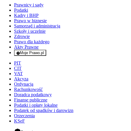
Prawnicy i sądy
Podatki
Kadry i BHP
Prawo w biznesie
Samorząd i administracja
Szkoły i uczelnie
Zdrowie
Prawo dla każdego
Akty Prawne
Moje Prawo.pl
- rejestracja i logowanie do serwisu
PIT
CIT
VAT
Akcyza
Ordynacja
Rachunkowość
Doradca podatkowy
Finanse publiczne
Podatki i opłaty lokalne
Podatek od spadków i darowizn
Orzeczenia
KSeF