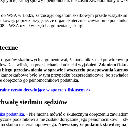
zącym tej samej sprawy i pełnomocnik nie został zawiadomiony o wsz
 do WSA w Łodzi, zarzucając organom skarbowym przede wszystkim naru
datkowej, poprzez przyjęcie, że organ skutecznie zawiadomił podatnika
8 r. WSA uznał w części argumentację skargi.
teczne
k organów skarbowych argumentował, że podatnik został prawidłowo
waż stawił się na przesłuchanie i udzielał wyjaśnień.
Zdaniem fiskus
iu biegu przedawnienia w sprawie i wszczęciu postępowania karno
ie karnoskarbowe było w tym przypadku bezprzedmiotowe, bo zawiadom
ie doręczono go pełnomocnikowi podatnika.
ralne często decydujące w sporze z fiskusem
>>
chwałę siedmiu sędziów
ka podatnika
. - Nie można mówić o skutecznym doręczeniu zawiadom
ęczone podatnikowi a nie zostało doręczone jego pełnomocnikowi – st
 ma skutku materialnoprawnego.
Nieważne, że podatnik stawił się n