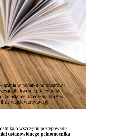
wiązania w podatku od towarów i
rzesądziły kwestie proceduralne,
o, że ostatnie orzeczenia NSA w
ł się wątek warty uwagi.
odatnika o wszczęciu postępowania
miał ustanowionego pełnomocnika