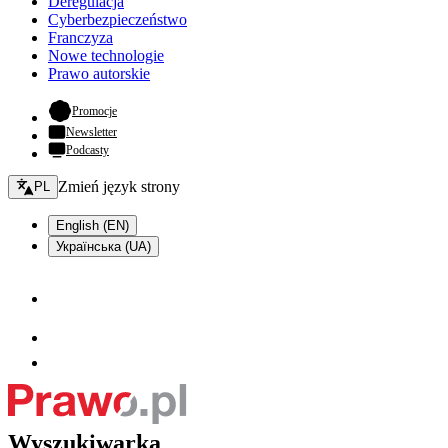
Deregulacja
Cyberbezpieczeństwo
Franczyza
Nowe technologie
Prawo autorskie
- otwiera się w nowej karcie
Promocje
Newsletter
Podcasty
Zmień język - bieżący:
Zmień język strony
PL
English (EN)
Українська (UA)
Wyszukiwarka