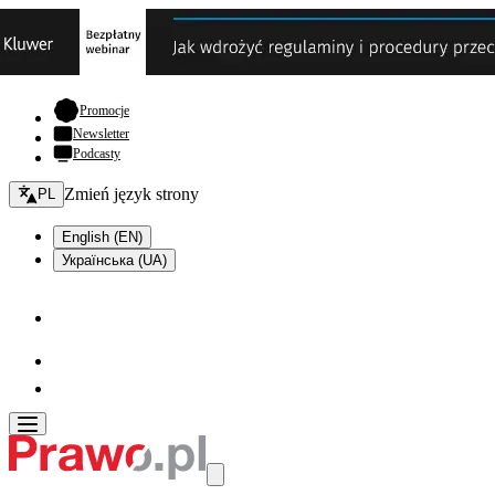
- otwiera się w nowej karcie
Promocje
Newsletter
Podcasty
Zmień język - bieżący:
Zmień język strony
PL
English (EN)
Українська (UA)