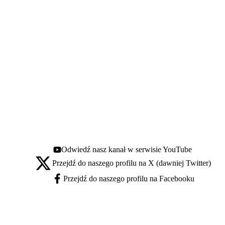
Odwiedź nasz kanał w serwisie YouTube
Youtube - otwiera się w nowej karcie
Przejdź do naszego profilu na X (dawniej Twitter)
X - otwiera się w nowej karcie
Przejdź do naszego profilu na Facebooku
Facebook - otwiera się w nowej karcie