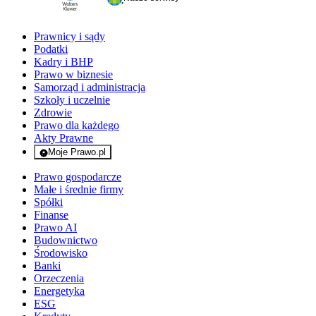
Prawnicy i sądy
Podatki
Kadry i BHP
Prawo w biznesie
Samorząd i administracja
Szkoły i uczelnie
Zdrowie
Prawo dla każdego
Akty Prawne
Moje Prawo.pl
- rejestracja i logowanie do serwisu
Prawo gospodarcze
Małe i średnie firmy
Spółki
Finanse
Prawo AI
Budownictwo
Środowisko
Banki
Orzeczenia
Energetyka
ESG