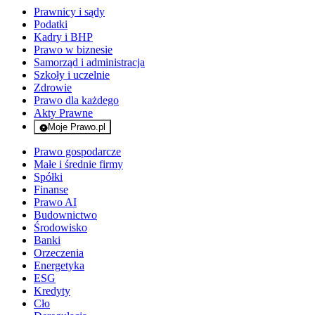
Prawnicy i sądy
Podatki
Kadry i BHP
Prawo w biznesie
Samorząd i administracja
Szkoły i uczelnie
Zdrowie
Prawo dla każdego
Akty Prawne
Moje Prawo.pl
- rejestracja i logowanie do serwisu
Prawo gospodarcze
Małe i średnie firmy
Spółki
Finanse
Prawo AI
Budownictwo
Środowisko
Banki
Orzeczenia
Energetyka
ESG
Kredyty
Cło