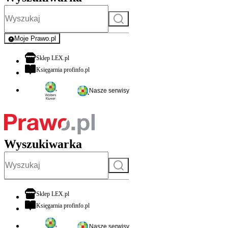
Szukaj
Moje Prawo.pl
- rejestracja i logowanie do serwisu
otwiera się w nowej karcie
Sklep LEX.pl
otwiera się w nowej karcie
Księgarnia profinfo.pl
Nasze serwisy
Wyszukiwarka
Szukaj
otwiera się w nowej karcie
Sklep LEX.pl
otwiera się w nowej karcie
Księgarnia profinfo.pl
Nasze serwisy