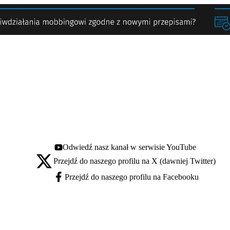
Odwiedź nasz kanał w serwisie YouTube
Youtube - otwiera się w nowej karcie
Przejdź do naszego profilu na X (dawniej Twitter)
X - otwiera się w nowej karcie
Przejdź do naszego profilu na Facebooku
Facebook - otwiera się w nowej karcie