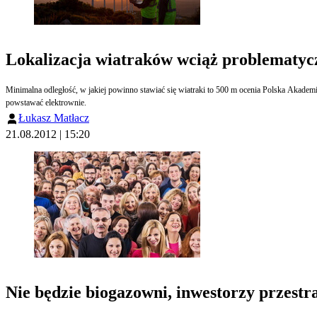
Lokalizacja wiatraków wciąż problematyc
Minimalna odległość, w jakiej powinno stawiać się wiatraki to 500 m ocenia Polska Akademia Nauk. Badacze z Instytutu Energetyki Odnawialnej wręcz przeciwnie twierdzą, że zamiast ograniczania terenów pod takie inwestycje, trzeba wyznaczyć specjalne strefy, gdzie będą mogły
powstawać elektrownie.
Łukasz Matłacz
21.08.2012 | 15:20
Nie będzie biogazowni, inwestorzy przestra