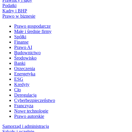
Prawnicy i sądy
Podatki
Kadry i BHP
Prawo w biznesie
Prawo gospodarcze
Małe i średnie firmy
Spółki
Finanse
Prawo AI
Budownictwo
Środowisko
Banki
Orzeczenia
Energetyka
ESG
Kredyty
Cło
Deregulacja
Cyberbezpieczeństwo
Franczyza
Nowe technologie
Prawo autorskie
Samorząd i administracja
Szkoły i uczelnie