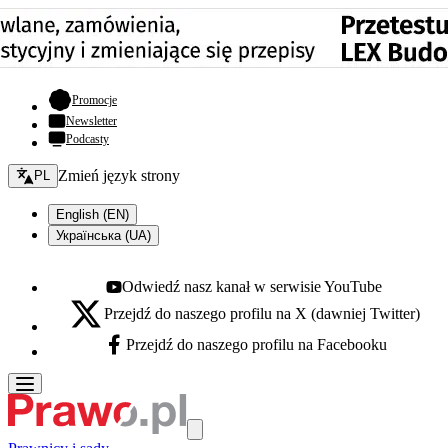
- otwiera się w nowej karcie
Promocje
Newsletter
Podcasty
Zmień język - bieżący:
Zmień język strony
PL
English (EN)
Українська (UA)
Odwiedź nasz kanał w serwisie YouTube
Youtube - otwiera się w nowej karcie
Przejdź do naszego profilu na X (dawniej Twitter)
X - otwiera się w nowej karcie
Przejdź do naszego profilu na Facebooku
Facebook - otwiera się w nowej karcie