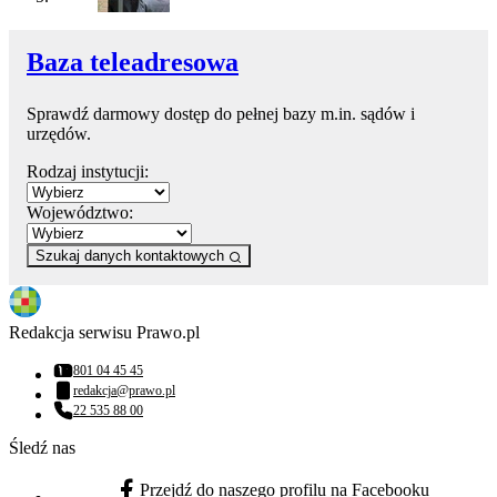
Baza teleadresowa
Sprawdź darmowy dostęp do pełnej bazy m.in. sądów i
urzędów.
Rodzaj instytucji:
Województwo:
Szukaj danych kontaktowych
Redakcja serwisu Prawo.pl
801 04 45 45
Numer telefonu:
redakcja@prawo.pl
Adres email:
22 535 88 00
Numer telefonu:
Śledź nas
Przejdź do naszego profilu na Facebooku