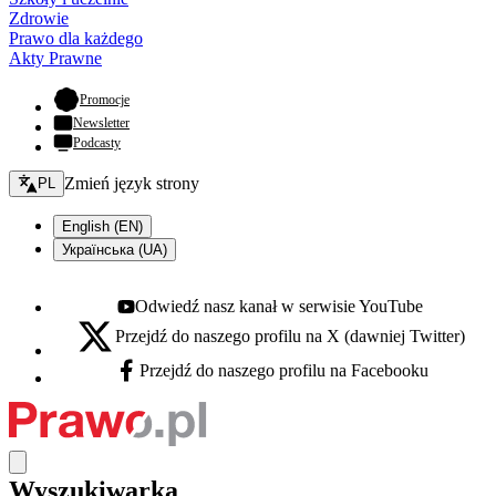
Zdrowie
Prawo dla każdego
Akty Prawne
- otwiera się w nowej karcie
Promocje
Newsletter
Podcasty
Zmień język - bieżący:
Zmień język strony
PL
English (EN)
Українська (UA)
Odwiedź nasz kanał w serwisie YouTube
Youtube - otwiera się w nowej karcie
Przejdź do naszego profilu na X (dawniej Twitter)
X - otwiera się w nowej karcie
Przejdź do naszego profilu na Facebooku
Facebook - otwiera się w nowej karcie
Wyszukiwarka