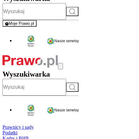
Szukaj
Moje Prawo.pl
- rejestracja i logowanie do serwisu
Nasze serwisy
Wyszukiwarka
Szukaj
Nasze serwisy
Prawnicy i sądy
Podatki
Kadry i BHP