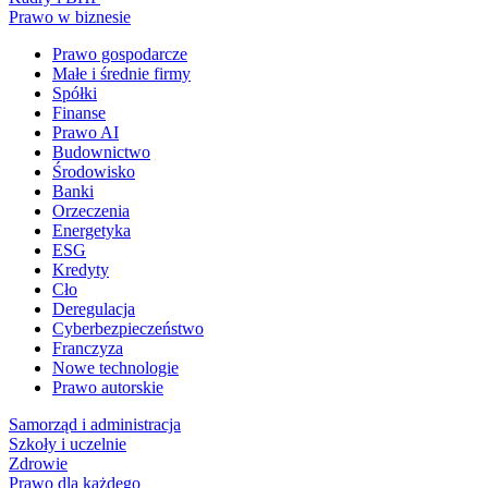
Prawo w biznesie
Prawo gospodarcze
Małe i średnie firmy
Spółki
Finanse
Prawo AI
Budownictwo
Środowisko
Banki
Orzeczenia
Energetyka
ESG
Kredyty
Cło
Deregulacja
Cyberbezpieczeństwo
Franczyza
Nowe technologie
Prawo autorskie
Samorząd i administracja
Szkoły i uczelnie
Zdrowie
Prawo dla każdego