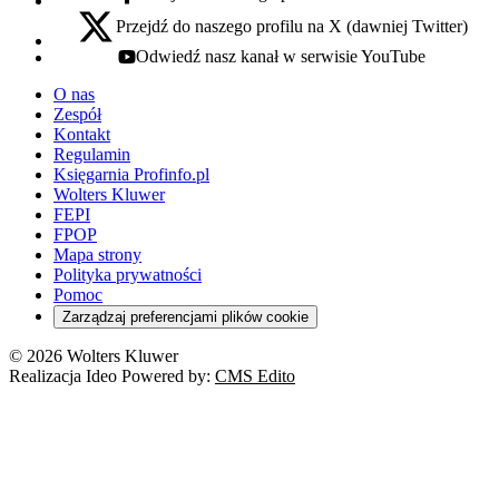
facebook - otwiera się w nowej karcie
Przejdź do naszego profilu na X (dawniej Twitter)
x - otwiera się w nowej karcie
Odwiedź nasz kanał w serwisie YouTube
youtube - otwiera się w nowej karcie
O nas
Zespół
Kontakt
Regulamin
Księgarnia Profinfo.pl
Wolters Kluwer
FEPI
FPOP
Mapa strony
Polityka prywatności
Pomoc
Zarządzaj preferencjami plików cookie
© 2026 Wolters Kluwer
Realizacja Ideo Powered by:
CMS Edito