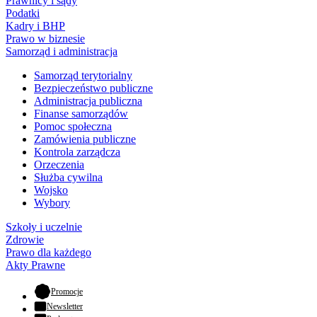
Prawnicy i sądy
Podatki
Kadry i BHP
Prawo w biznesie
Samorząd i administracja
Samorząd terytorialny
Bezpieczeństwo publiczne
Administracja publiczna
Finanse samorządów
Pomoc społeczna
Zamówienia publiczne
Kontrola zarządcza
Orzeczenia
Służba cywilna
Wojsko
Wybory
Szkoły i uczelnie
Zdrowie
Prawo dla każdego
Akty Prawne
- otwiera się w nowej karcie
Promocje
Newsletter