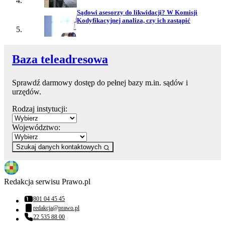
Sądowi asesorzy do likwidacji? W Komisji
Kodyfikacyjnej analiza, czy ich zastąpić
Baza teleadresowa
Sprawdź darmowy dostęp do pełnej bazy m.in. sądów i
urzędów.
Rodzaj instytucji:
Województwo:
Szukaj danych kontaktowych
Redakcja serwisu Prawo.pl
801 04 45 45
Numer telefonu:
redakcja@prawo.pl
Adres email:
22 535 88 00
Numer telefonu: