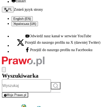
Podcasty
Zmień język - bieżący:
Zmień język strony
PL
English (EN)
Українська (UA)
Odwiedź nasz kanał w serwisie YouTube
Youtube - otwiera się w nowej karcie
Przejdź do naszego profilu na X (dawniej Twitter)
X - otwiera się w nowej karcie
Przejdź do naszego profilu na Facebooku
Facebook - otwiera się w nowej karcie
Wyszukiwarka
Szukaj
Moje Prawo.pl
- rejestracja i logowanie do serwisu