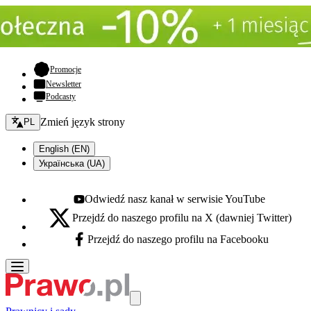
- otwiera się w nowej karcie
Promocje
Newsletter
Podcasty
Zmień język - bieżący:
Zmień język strony
PL
English (EN)
Українська (UA)
Odwiedź nasz kanał w serwisie YouTube
Youtube - otwiera się w nowej karcie
Przejdź do naszego profilu na X (dawniej Twitter)
X - otwiera się w nowej karcie
Przejdź do naszego profilu na Facebooku
Facebook - otwiera się w nowej karcie