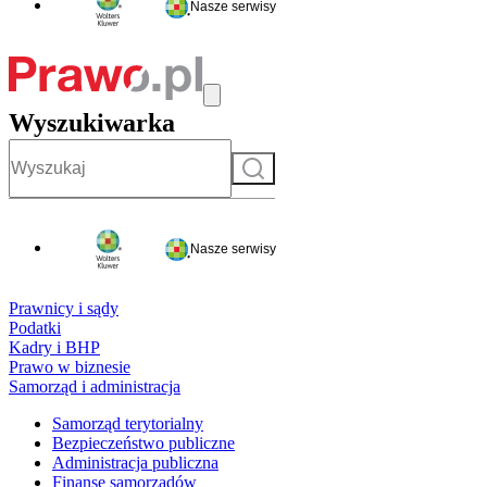
Nasze serwisy
Wyszukiwarka
Szukaj
Nasze serwisy
Prawnicy i sądy
Podatki
Kadry i BHP
Prawo w biznesie
Samorząd i administracja
Samorząd terytorialny
Bezpieczeństwo publiczne
Administracja publiczna
Finanse samorządów