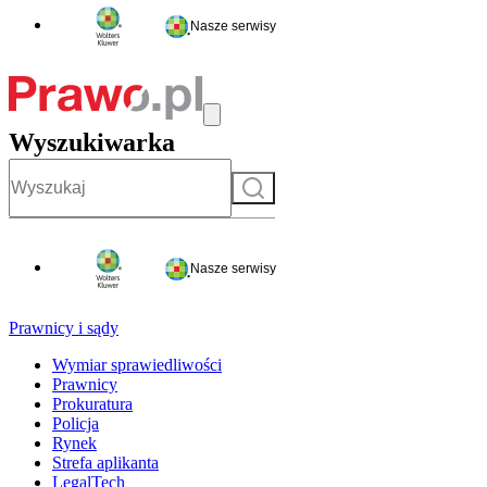
Nasze serwisy
Wyszukiwarka
Szukaj
Nasze serwisy
Prawnicy i sądy
Wymiar sprawiedliwości
Prawnicy
Prokuratura
Policja
Rynek
Strefa aplikanta
LegalTech