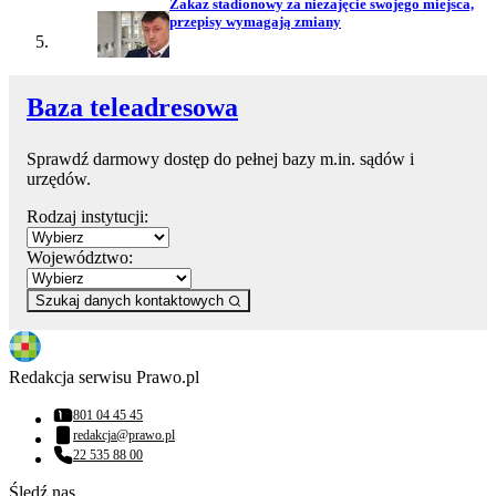
Zakaz stadionowy za niezajęcie swojego miejsca,
przepisy wymagają zmiany
Baza teleadresowa
Sprawdź darmowy dostęp do pełnej bazy m.in. sądów i
urzędów.
Rodzaj instytucji:
Województwo:
Szukaj danych kontaktowych
Redakcja serwisu Prawo.pl
801 04 45 45
Numer telefonu:
redakcja@prawo.pl
Adres email:
22 535 88 00
Numer telefonu:
Śledź nas