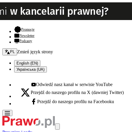
- otwiera się w nowej karcie
Promocje
Newsletter
Podcasty
Zmień język - bieżący:
Zmień język strony
PL
English (EN)
Українська (UA)
Odwiedź nasz kanał w serwisie YouTube
Youtube - otwiera się w nowej karcie
Przejdź do naszego profilu na X (dawniej Twitter)
X - otwiera się w nowej karcie
Przejdź do naszego profilu na Facebooku
Facebook - otwiera się w nowej karcie