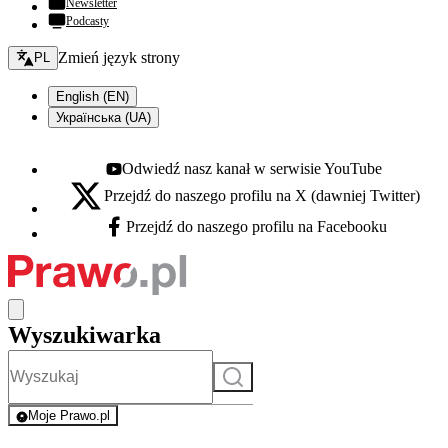
Newsletter
Podcasty
Zmień język - bieżący:
Zmień język strony
PL
English (EN)
Українська (UA)
Odwiedź nasz kanał w serwisie YouTube
Youtube - otwiera się w nowej karcie
Przejdź do naszego profilu na X (dawniej Twitter)
X - otwiera się w nowej karcie
Przejdź do naszego profilu na Facebooku
Facebook - otwiera się w nowej karcie
Wyszukiwarka
Szukaj
Moje Prawo.pl
- rejestracja i logowanie do serwisu