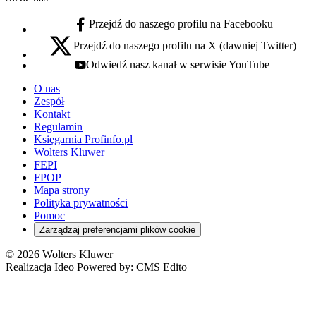
Przejdź do naszego profilu na Facebooku
facebook - otwiera się w nowej karcie
Przejdź do naszego profilu na X (dawniej Twitter)
x - otwiera się w nowej karcie
Odwiedź nasz kanał w serwisie YouTube
youtube - otwiera się w nowej karcie
O nas
Zespół
Kontakt
Regulamin
Księgarnia Profinfo.pl
Wolters Kluwer
FEPI
FPOP
Mapa strony
Polityka prywatności
Pomoc
Zarządzaj preferencjami plików cookie
© 2026 Wolters Kluwer
Realizacja Ideo Powered by:
CMS Edito