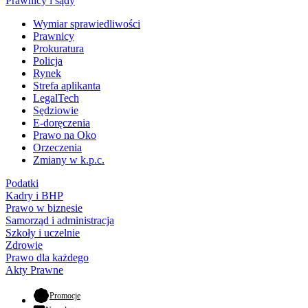
Prawnicy i sądy
Wymiar sprawiedliwości
Prawnicy
Prokuratura
Policja
Rynek
Strefa aplikanta
LegalTech
Sędziowie
E-doręczenia
Prawo na Oko
Orzeczenia
Zmiany w k.p.c.
Podatki
Kadry i BHP
Prawo w biznesie
Samorząd i administracja
Szkoły i uczelnie
Zdrowie
Prawo dla każdego
Akty Prawne
- otwiera się w nowej karcie
Promocje