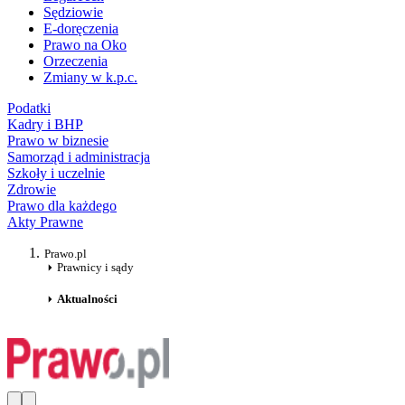
Sędziowie
E-doręczenia
Prawo na Oko
Orzeczenia
Zmiany w k.p.c.
Podatki
Kadry i BHP
Prawo w biznesie
Samorząd i administracja
Szkoły i uczelnie
Zdrowie
Prawo dla każdego
Akty Prawne
Prawo.pl
Prawnicy i sądy
Aktualności