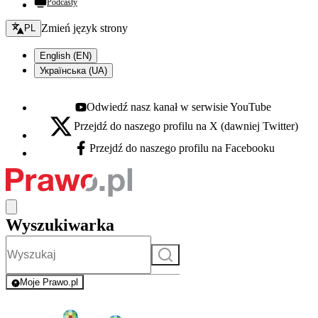
Podcasty
Zmień język - bieżący:
Zmień język strony
PL
English (EN)
Українська (UA)
Odwiedź nasz kanał w serwisie YouTube
Youtube - otwiera się w nowej karcie
Przejdź do naszego profilu na X (dawniej Twitter)
X - otwiera się w nowej karcie
Przejdź do naszego profilu na Facebooku
Facebook - otwiera się w nowej karcie
Wyszukiwarka
Szukaj
Moje Prawo.pl
- rejestracja i logowanie do serwisu