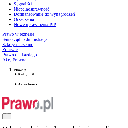
Sygnaliści
Niepełnosprawność
Dofinansowanie do wynagrodzeń
Orzeczenia
Nowe uprawnienia PIP
Prawo w biznesie
Samorząd i administracja
Szkoły i uczelnie
Zdrowie
Prawo dla każdego
Akty Prawne
Prawo.pl
Kadry i BHP
Aktualności