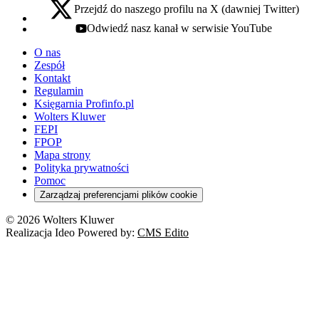
Przejdź do naszego profilu na X (dawniej Twitter)
x - otwiera się w nowej karcie
Odwiedź nasz kanał w serwisie YouTube
youtube - otwiera się w nowej karcie
O nas
Zespół
Kontakt
Regulamin
Księgarnia Profinfo.pl
Wolters Kluwer
FEPI
FPOP
Mapa strony
Polityka prywatności
Pomoc
Zarządzaj preferencjami plików cookie
© 2026 Wolters Kluwer
Realizacja Ideo Powered by:
CMS Edito