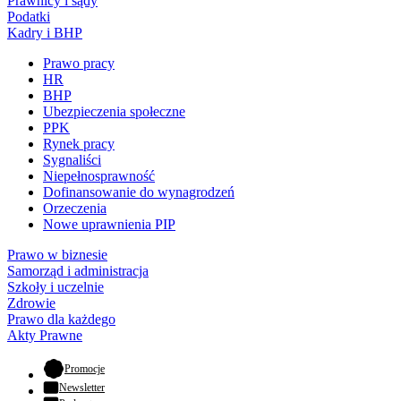
Prawnicy i sądy
Podatki
Kadry i BHP
Prawo pracy
HR
BHP
Ubezpieczenia społeczne
PPK
Rynek pracy
Sygnaliści
Niepełnosprawność
Dofinansowanie do wynagrodzeń
Orzeczenia
Nowe uprawnienia PIP
Prawo w biznesie
Samorząd i administracja
Szkoły i uczelnie
Zdrowie
Prawo dla każdego
Akty Prawne
- otwiera się w nowej karcie
Promocje
Newsletter