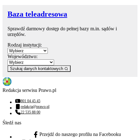
Baza teleadresowa
Sprawdź darmowy dostęp do pełnej bazy m.in. sądów i
urzędów.
Rodzaj instytucji:
Województwo:
Szukaj danych kontaktowych
Redakcja serwisu Prawo.pl
801 04 45 45
Numer telefonu:
redakcja@prawo.pl
Adres email:
22 535 88 00
Numer telefonu:
Śledź nas
Przejdź do naszego profilu na Facebooku
facebook - otwiera się w nowej karcie