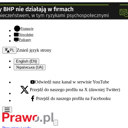
- otwiera się w nowej karcie
Promocje
Newsletter
Podcasty
Zmień język - bieżący:
Zmień język strony
PL
English (EN)
Українська (UA)
Odwiedź nasz kanał w serwisie YouTube
Youtube - otwiera się w nowej karcie
Przejdź do naszego profilu na X (dawniej Twitter)
X - otwiera się w nowej karcie
Przejdź do naszego profilu na Facebooku
Facebook - otwiera się w nowej karcie