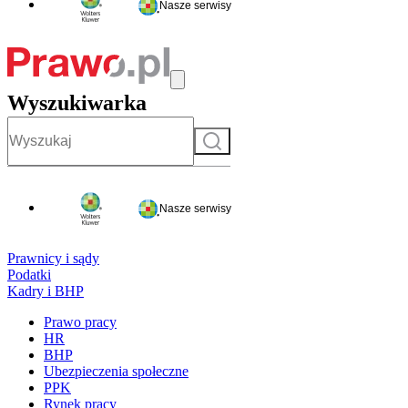
Nasze serwisy
Wyszukiwarka
Szukaj
Nasze serwisy
Prawnicy i sądy
Podatki
Kadry i BHP
Prawo pracy
HR
BHP
Ubezpieczenia społeczne
PPK
Rynek pracy