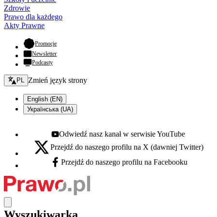
Zdrowie
Prawo dla każdego
Akty Prawne
- otwiera się w nowej karcie
Promocje
Newsletter
Podcasty
Zmień język - bieżący:
Zmień język strony
PL
English (EN)
Українська (UA)
Odwiedź nasz kanał w serwisie YouTube
Youtube - otwiera się w nowej karcie
Przejdź do naszego profilu na X (dawniej Twitter)
X - otwiera się w nowej karcie
Przejdź do naszego profilu na Facebooku
Facebook - otwiera się w nowej karcie
Wyszukiwarka