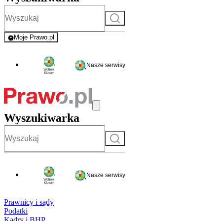
Szukaj
Moje Prawo.pl
- rejestracja i logowanie do serwisu
Nasze serwisy
Wyszukiwarka
Szukaj
Nasze serwisy
Prawnicy i sądy
Podatki
Kadry i BHP