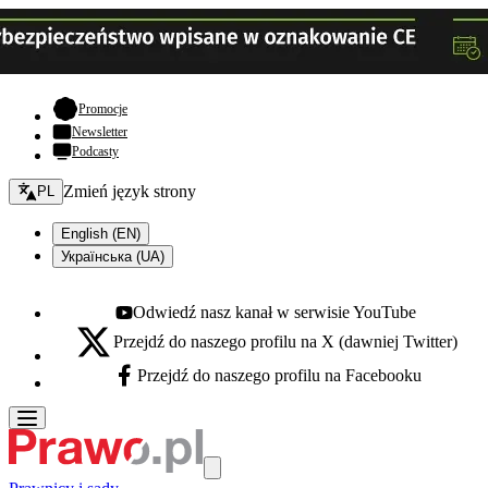
- otwiera się w nowej karcie
Promocje
Newsletter
Podcasty
Zmień język - bieżący:
Zmień język strony
PL
English (EN)
Українська (UA)
Odwiedź nasz kanał w serwisie YouTube
Youtube - otwiera się w nowej karcie
Przejdź do naszego profilu na X (dawniej Twitter)
X - otwiera się w nowej karcie
Przejdź do naszego profilu na Facebooku
Facebook - otwiera się w nowej karcie