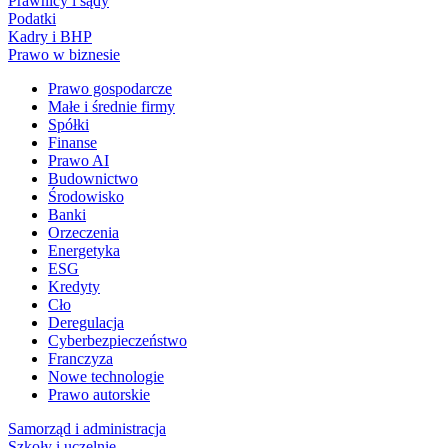
Prawnicy i sądy
Podatki
Kadry i BHP
Prawo w biznesie
Prawo gospodarcze
Małe i średnie firmy
Spółki
Finanse
Prawo AI
Budownictwo
Środowisko
Banki
Orzeczenia
Energetyka
ESG
Kredyty
Cło
Deregulacja
Cyberbezpieczeństwo
Franczyza
Nowe technologie
Prawo autorskie
Samorząd i administracja
Szkoły i uczelnie