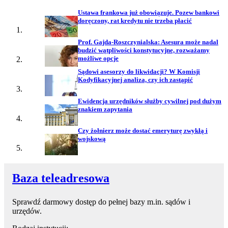
Ustawa frankowa już obowiązuje. Pozew bankowi
doręczony, rat kredytu nie trzeba płacić
Prof. Gajda-Roszczynialska: Asesura może nadal
budzić wątpliwości konstytucyjne, rozważamy
możliwe opcje
Sądowi asesorzy do likwidacji? W Komisji
Kodyfikacyjnej analiza, czy ich zastąpić
Ewidencja urzędników służby cywilnej pod dużym
znakiem zapytania
Czy żołnierz może dostać emeryturę zwykłą i
wojskową
Baza teleadresowa
Sprawdź darmowy dostęp do pełnej bazy m.in. sądów i
urzędów.