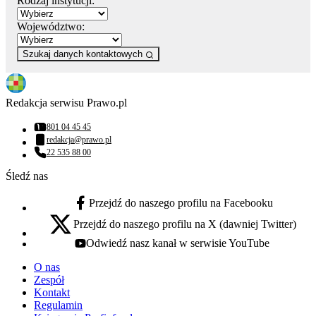
Rodzaj instytucji:
Województwo:
Szukaj danych kontaktowych
Redakcja serwisu Prawo.pl
801 04 45 45
Numer telefonu:
redakcja@prawo.pl
Adres email:
22 535 88 00
Numer telefonu:
Śledź nas
Przejdź do naszego profilu na Facebooku
facebook - otwiera się w nowej karcie
Przejdź do naszego profilu na X (dawniej Twitter)
x - otwiera się w nowej karcie
Odwiedź nasz kanał w serwisie YouTube
youtube - otwiera się w nowej karcie
O nas
Zespół
Kontakt
Regulamin