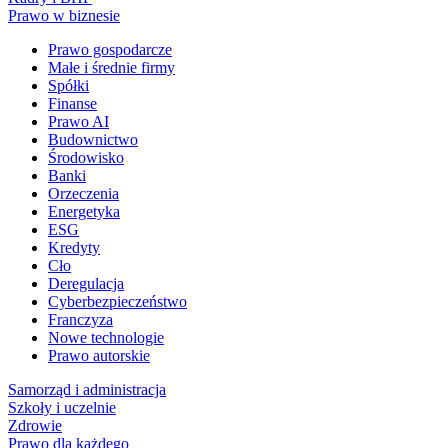
Prawo w biznesie
Prawo gospodarcze
Małe i średnie firmy
Spółki
Finanse
Prawo AI
Budownictwo
Środowisko
Banki
Orzeczenia
Energetyka
ESG
Kredyty
Cło
Deregulacja
Cyberbezpieczeństwo
Franczyza
Nowe technologie
Prawo autorskie
Samorząd i administracja
Szkoły i uczelnie
Zdrowie
Prawo dla każdego