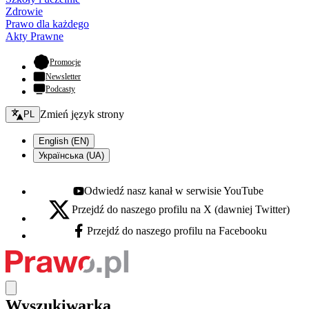
Zdrowie
Prawo dla każdego
Akty Prawne
- otwiera się w nowej karcie
Promocje
Newsletter
Podcasty
Zmień język - bieżący:
Zmień język strony
PL
English (EN)
Українська (UA)
Odwiedź nasz kanał w serwisie YouTube
Youtube - otwiera się w nowej karcie
Przejdź do naszego profilu na X (dawniej Twitter)
X - otwiera się w nowej karcie
Przejdź do naszego profilu na Facebooku
Facebook - otwiera się w nowej karcie
Wyszukiwarka