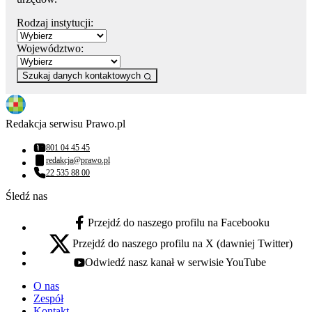
Rodzaj instytucji:
Województwo:
Szukaj danych kontaktowych
Redakcja serwisu Prawo.pl
801 04 45 45
Numer telefonu:
redakcja@prawo.pl
Adres email:
22 535 88 00
Numer telefonu:
Śledź nas
Przejdź do naszego profilu na Facebooku
facebook - otwiera się w nowej karcie
Przejdź do naszego profilu na X (dawniej Twitter)
x - otwiera się w nowej karcie
Odwiedź nasz kanał w serwisie YouTube
youtube - otwiera się w nowej karcie
O nas
Zespół
Kontakt