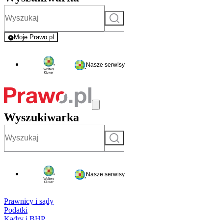
Szukaj
Moje Prawo.pl
- rejestracja i logowanie do serwisu
Nasze serwisy
Wyszukiwarka
Szukaj
Nasze serwisy
Prawnicy i sądy
Podatki
Kadry i BHP