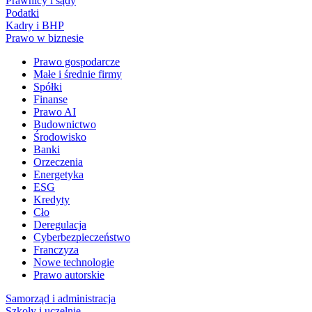
Prawnicy i sądy
Podatki
Kadry i BHP
Prawo w biznesie
Prawo gospodarcze
Małe i średnie firmy
Spółki
Finanse
Prawo AI
Budownictwo
Środowisko
Banki
Orzeczenia
Energetyka
ESG
Kredyty
Cło
Deregulacja
Cyberbezpieczeństwo
Franczyza
Nowe technologie
Prawo autorskie
Samorząd i administracja
Szkoły i uczelnie