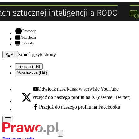
- otwiera się w nowej karcie
Promocje
Newsletter
Podcasty
Zmień język - bieżący:
Zmień język strony
PL
English (EN)
Українська (UA)
Odwiedź nasz kanał w serwisie YouTube
Youtube - otwiera się w nowej karcie
Przejdź do naszego profilu na X (dawniej Twitter)
X - otwiera się w nowej karcie
Przejdź do naszego profilu na Facebooku
Facebook - otwiera się w nowej karcie