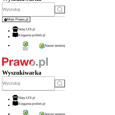
Szukaj
Moje Prawo.pl
- rejestracja i logowanie do serwisu
otwiera się w nowej karcie
Sklep LEX.pl
otwiera się w nowej karcie
Księgarnia profinfo.pl
Nasze serwisy
Wyszukiwarka
Szukaj
otwiera się w nowej karcie
Sklep LEX.pl
otwiera się w nowej karcie
Księgarnia profinfo.pl
Nasze serwisy