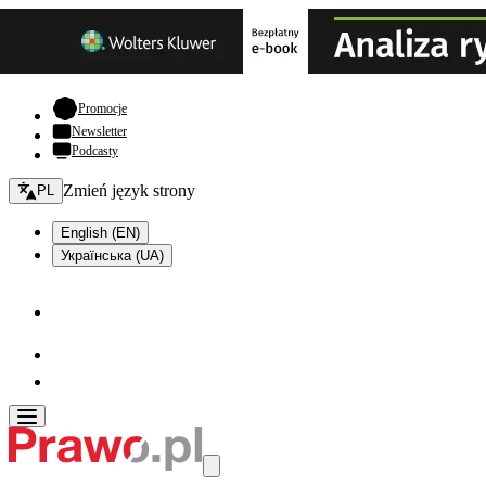
- otwiera się w nowej karcie
Promocje
Newsletter
Podcasty
Zmień język - bieżący:
Zmień język strony
PL
English (EN)
Українська (UA)