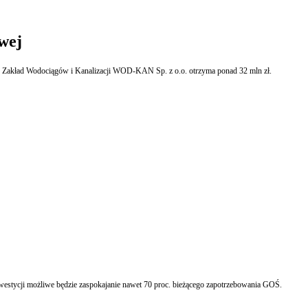
wej
ap II. Zakład Wodociągów i Kanalizacji WOD-KAN Sp. z o.o. otrzyma ponad 32 mln zł.
nwestycji możliwe będzie zaspokajanie nawet 70 proc. bieżącego zapotrzebowania GOŚ.