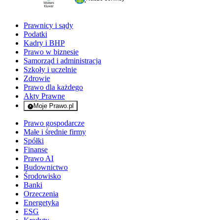
Prawnicy i sądy
Podatki
Kadry i BHP
Prawo w biznesie
Samorząd i administracja
Szkoły i uczelnie
Zdrowie
Prawo dla każdego
Akty Prawne
Moje Prawo.pl
- rejestracja i logowanie do serwisu
Prawo gospodarcze
Małe i średnie firmy
Spółki
Finanse
Prawo AI
Budownictwo
Środowisko
Banki
Orzeczenia
Energetyka
ESG