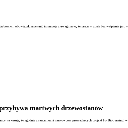
ą bowiem obowiązek zapewnić im napoje z uwagi na to, że praca w upale bez wątpienia je
j przybywa martwych drzewostanów
icy wskazują, że zgodnie z szacunkami naukowców prowadzących projekt ForBioSensing, w Pu