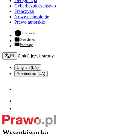
Deregulacja
Cyberbezpieczeństwo
Franczyza
Nowe technologie
Prawo autorskie
- otwiera się w nowej karcie
Promocje
Newsletter
Podcasty
Zmień język - bieżący:
Zmień język strony
PL
English (EN)
Українська (UA)
Wyszukiwarka