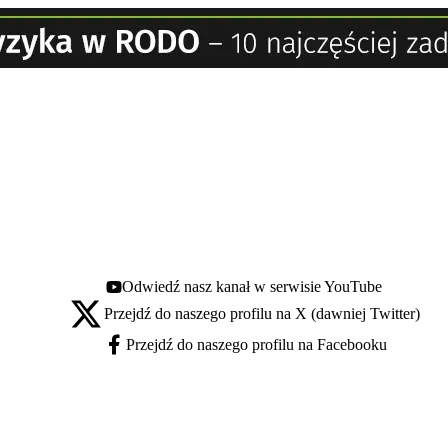
Odwiedź nasz kanał w serwisie YouTube
Youtube - otwiera się w nowej karcie
Przejdź do naszego profilu na X (dawniej Twitter)
X - otwiera się w nowej karcie
Przejdź do naszego profilu na Facebooku
Facebook - otwiera się w nowej karcie