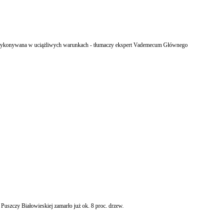
st wykonywana w uciążliwych warunkach - tłumaczy ekspert Vademecum Głównego
szczy Białowieskiej zamarło już ok. 8 proc. drzew.