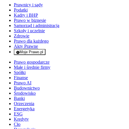
Prawnicy i sądy
Podatki
Kadry i BHP
Prawo w biznesie
Samorząd i administracja
Szkoły i uczelnie
Zdrowie
Prawo dla każdego
Akty Prawne
Moje Prawo.pl
- rejestracja i logowanie do serwisu
Prawo gospodarcze
Małe i średnie firmy
Spółki
Finanse
Prawo AI
Budownictwo
Środowisko
Banki
Orzeczenia
Energetyka
ESG
Kredyty
Cło