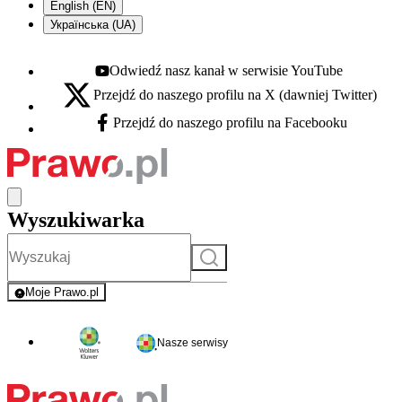
English (EN)
Українська (UA)
Odwiedź nasz kanał w serwisie YouTube
Youtube - otwiera się w nowej karcie
Przejdź do naszego profilu na X (dawniej Twitter)
X - otwiera się w nowej karcie
Przejdź do naszego profilu na Facebooku
Facebook - otwiera się w nowej karcie
Wyszukiwarka
Szukaj
Moje Prawo.pl
- rejestracja i logowanie do serwisu
Nasze serwisy