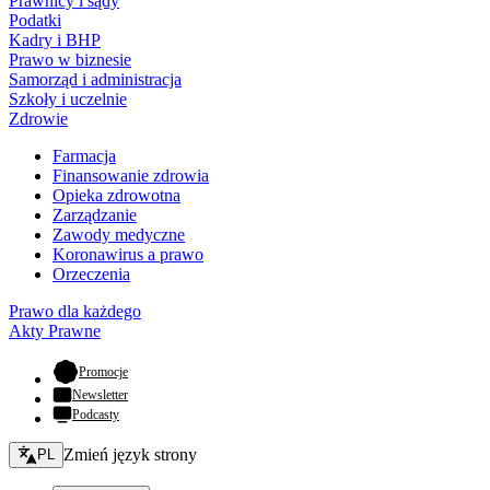
Prawnicy i sądy
Podatki
Kadry i BHP
Prawo w biznesie
Samorząd i administracja
Szkoły i uczelnie
Zdrowie
Farmacja
Finansowanie zdrowia
Opieka zdrowotna
Zarządzanie
Zawody medyczne
Koronawirus a prawo
Orzeczenia
Prawo dla każdego
Akty Prawne
- otwiera się w nowej karcie
Promocje
Newsletter
Podcasty
Zmień język - bieżący:
Zmień język strony
PL