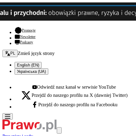
- otwiera się w nowej karcie
Promocje
Newsletter
Podcasty
Zmień język - bieżący:
Zmień język strony
PL
English (EN)
Українська (UA)
Odwiedź nasz kanał w serwisie YouTube
Youtube - otwiera się w nowej karcie
Przejdź do naszego profilu na X (dawniej Twitter)
X - otwiera się w nowej karcie
Przejdź do naszego profilu na Facebooku
Facebook - otwiera się w nowej karcie