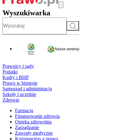
Wyszukiwarka
Szukaj
Nasze serwisy
Prawnicy i sądy
Podatki
Kadry i BHP
Prawo w biznesie
Samorząd i administracja
Szkoły i uczelnie
Zdrowie
Farmacja
Finansowanie zdrowia
Opieka zdrowotna
Zarządzanie
Zawody medyczne
Koronawirus a prawo