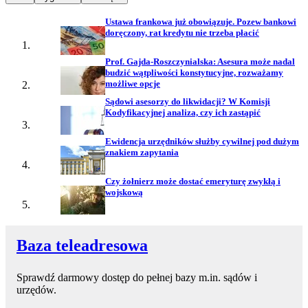
Ustawa frankowa już obowiązuje. Pozew bankowi
doręczony, rat kredytu nie trzeba płacić
Prof. Gajda-Roszczynialska: Asesura może nadal
budzić wątpliwości konstytucyjne, rozważamy
możliwe opcje
Sądowi asesorzy do likwidacji? W Komisji
Kodyfikacyjnej analiza, czy ich zastąpić
Ewidencja urzędników służby cywilnej pod dużym
znakiem zapytania
Czy żołnierz może dostać emeryturę zwykłą i
wojskową
Baza teleadresowa
Sprawdź darmowy dostęp do pełnej bazy m.in. sądów i
urzędów.