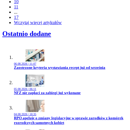
10
11
...
17
Wczytaj więcej artykułów
Ostatnio dodane
06.08.2026 | 11:07
Przejdź do artykułu:
Zaostrzone kryteria wystawiania recept już od września
05.08.2026 | 06:11
Przejdź do artykułu:
NFZ nie zapłaci za zabiegi już wykonane
04.08.2026 | 18:35
Przejdź do artykułu:
RPO apeluje o zmiany legislacyjne w sprawie zarodków z komórek
rozrodczych samotnych kobiet