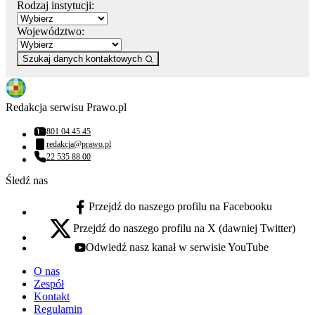
Rodzaj instytucji:
Województwo:
Szukaj danych kontaktowych
Redakcja serwisu Prawo.pl
801 04 45 45
Numer telefonu:
redakcja@prawo.pl
Adres email:
22 535 88 00
Numer telefonu:
Śledź nas
Przejdź do naszego profilu na Facebooku
facebook - otwiera się w nowej karcie
Przejdź do naszego profilu na X (dawniej Twitter)
x - otwiera się w nowej karcie
Odwiedź nasz kanał w serwisie YouTube
youtube - otwiera się w nowej karcie
O nas
Zespół
Kontakt
Regulamin