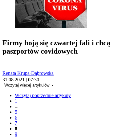
Firmy boją się czwartej fali i chcą
paszportów covidowych
Renata Krupa-Dąbrowska
31.08.2021 | 07:30
Wczytaj więcej artykułów
Wczytaj poprzednie artykuły
1
...
5
6
7
8
9