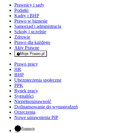
Prawnicy i sądy
Podatki
Kadry i BHP
Prawo w biznesie
Samorząd i administracja
Szkoły i uczelnie
Zdrowie
Prawo dla każdego
Akty Prawne
Moje Prawo.pl
- rejestracja i logowanie do serwisu
Prawo pracy
HR
BHP
Ubezpieczenia społeczne
PPK
Rynek pracy
Sygnaliści
Niepełnosprawność
Dofinansowanie do wynagrodzeń
Orzeczenia
Nowe uprawnienia PIP
- otwiera się w nowej karcie
Promocje