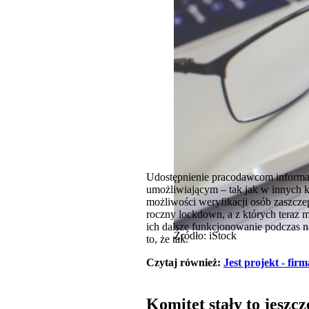
Udostępnienie pracodawcom informac
umożliwiającym – tak jak w innych k
możliwości weryfikacji osób zaszczep
roczny lockdown, a z których teraz 
ich dalsze funkcjonowanie podczas n
Źródło: iStock
to, że tak.
Czytaj również:
Jest projekt - fir
Komitet stały to jeszc