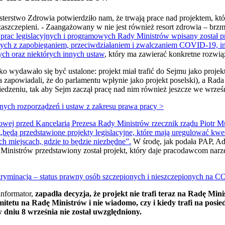
isterstwo Zdrowia potwierdziło nam, że trwają prace nad projektem, 
zaszczepieni. - Zaangażowany w nie jest również resort zdrowia – brz
prac legislacyjnych i programowych Rady Ministrów wpisany został pr
ych z zapobieganiem, przeciwdziałaniem i zwalczaniem COVID-19, i
ch oraz niektórych innych ustaw
, który ma zawierać konkretne rozwią
o wydawało się być ustalone: projekt miał trafić do Sejmu jako proje
 zapowiadali, że do parlamentu wpłynie jako projekt poselski), a Rada
zeniu, tak aby Sejm zaczął pracę nad nim również jeszcze we wrześ
nych rozporządzeń i ustaw z zakresu prawa pracy >
owej przed Kancelarią Prezesa Rady Ministrów rzecznik rządu Piotr Mü
„będą przedstawione projekty legislacyjne, które mają uregulować kwes
 miejscach, gdzie to będzie niezbędne”.
W środę, jak podała PAP, Ad
Ministrów przedstawiony został projekt, który daje pracodawcom narz
ryminacja – status prawny osób szczepionych i nieszczepionych na 
informator,
zapadła decyzja, że projekt nie trafi teraz na Radę Min
mitetu na Radę Ministrów i nie wiadomo, czy i kiedy trafi na posi
dniu 8 września nie został uwzględniony.