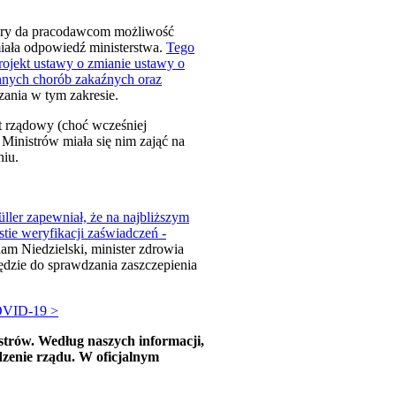
który da pracodawcom możliwość
miała odpowiedź ministerstwa.
Tego
ojekt ustawy o zmianie ustawy o
nnych chorób zakaźnych oraz
zania w tym zakresie.
kt rządowy (choć wcześniej
 Ministrów miała się nim zająć na
niu.
ller zapewniał, że na najbliższym
tie weryfikacji zaświadczeń -
am Niedzielski, minister zdrowia
ędzie do sprawdzania zaszczepienia
COVID-19 >
istrów. Według naszych informacji,
edzenie rządu. W oficjalnym