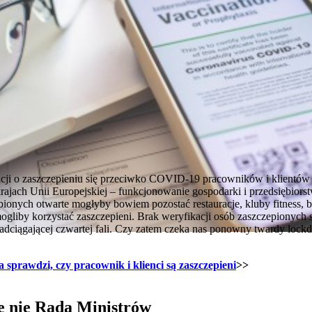
ji o zaszczepieniu się przeciwko COVID-19 pracowników i klientów 
rajach Unii Europejskiej – funkcjonowanie gospodarki i przedsiębior
ionych otwarte mogłyby bowiem pozostać restauracje, kluby fitness, ba
mogliby korzystać zaszczepieni. Brak weryfikacji osób zaszczepionych
adciągającej czwartej fali. Czy zatem czeka nas ponowny twardy loc
ma sprawdzi, czy pracownik i klienci są zaszczepieni
>>
ze nie Rada Ministrów