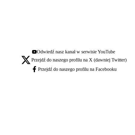
Odwiedź nasz kanał w serwisie YouTube
Youtube - otwiera się w nowej karcie
Przejdź do naszego profilu na X (dawniej Twitter)
X - otwiera się w nowej karcie
Przejdź do naszego profilu na Facebooku
Facebook - otwiera się w nowej karcie