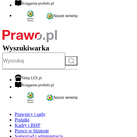
otwiera się w nowej karcie
Księgarnia profinfo.pl
Nasze serwisy
Wyszukiwarka
Szukaj
otwiera się w nowej karcie
Sklep LEX.pl
otwiera się w nowej karcie
Księgarnia profinfo.pl
Nasze serwisy
Prawnicy i sądy
Podatki
Kadry i BHP
Prawo w biznesie
Samorząd i administracja