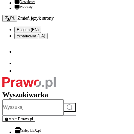
Newsletter
Podcasty
Zmień język - bieżący:
Zmień język strony
PL
English (EN)
Українська (UA)
Wyszukiwarka
Szukaj
Moje Prawo.pl
- rejestracja i logowanie do serwisu
otwiera się w nowej karcie
Sklep LEX.pl