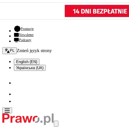
- otwiera się w nowej karcie
Promocje
Newsletter
Podcasty
Zmień język - bieżący:
Zmień język strony
PL
English (EN)
Українська (UA)