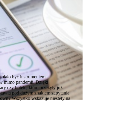
miało być instrumentem
stw mimo pandemii. Dzięki
ry czy hotele, które przeżyły już
 stawia pod dużym znakiem zapytania
kdown? Wszystko wskazuje niestety na