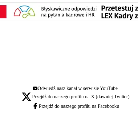
Odwiedź nasz kanał w serwisie YouTube
Youtube - otwiera się w nowej karcie
Przejdź do naszego profilu na X (dawniej Twitter)
X - otwiera się w nowej karcie
Przejdź do naszego profilu na Facebooku
Facebook - otwiera się w nowej karcie