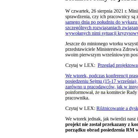
W czwartek, 26 sierpnia 2021 r. Min
sprawdzenia, czy ich pracownicy są 
samego dnia po południu do wykazu 
szczególnych rozwiązaniach związan
wywołanych nimi sytuacji kryzysowy
Jeszcze do minionego wtorku wszystk
przedstawiciele Ministerstwa Zdrowia
swoim pierwszym wrześniowym posied
Czytaj w LEX:
Przegląd projektowa
We wtorek, podczas konferencji pras
posiedzeniu Sejmu (15-17 września) 
zarówno u pracodawców, jak w innych
poinformował, że na komitecie Rady 
pracownika.
Czytaj w LEX:
Różnicowanie a dysk
We wtorek jednak, jak twierdzi nasz 
projekt nie został przekazany z ko
porządku obrad posiedzenia RM w 