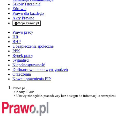
Szkoły i uczelnie
Zdrowie
Prawo dla każdego
Akty Prawne
Moje Prawo.pl
- rejestracja i logowanie do serwisu
Prawo pracy
HR
BHP
Ubezpieczenia społeczne
PPK
Rynek pracy
Sygnaliści
Niepełnosprawność
Dofinansowanie do wynagrodzeń
Orzeczenia
Nowe uprawnienia PIP
Prawo.pl
Kadry i BHP
Ustawy nie będzie, pracodawcy bez dostępu do informacji o szczepien