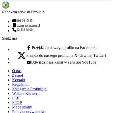
Redakcja serwisu Prawo.pl
801 04 45 45
Numer telefonu:
redakcja@prawo.pl
Adres email:
22 535 88 00
Numer telefonu:
Śledź nas
Przejdź do naszego profilu na Facebooku
facebook - otwiera się w nowej karcie
Przejdź do naszego profilu na X (dawniej Twitter)
x - otwiera się w nowej karcie
Odwiedź nasz kanał w serwisie YouTube
youtube - otwiera się w nowej karcie
O nas
Zespół
Kontakt
Regulamin
Księgarnia Profinfo.pl
Wolters Kluwer
FEPI
FPOP
Mapa strony
Polityka prywatności