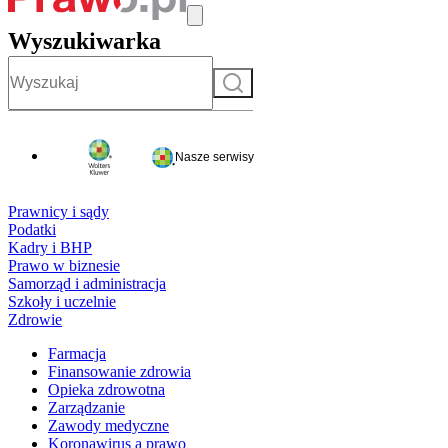
Wyszukiwarka
Szukaj
Nasze serwisy
Prawnicy i sądy
Podatki
Kadry i BHP
Prawo w biznesie
Samorząd i administracja
Szkoły i uczelnie
Zdrowie
Farmacja
Finansowanie zdrowia
Opieka zdrowotna
Zarządzanie
Zawody medyczne
Koronawirus a prawo