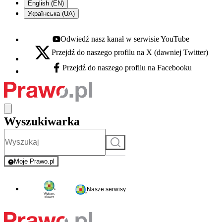
English (EN)
Українська (UA)
Odwiedź nasz kanał w serwisie YouTube
Youtube - otwiera się w nowej karcie
Przejdź do naszego profilu na X (dawniej Twitter)
X - otwiera się w nowej karcie
Przejdź do naszego profilu na Facebooku
Facebook - otwiera się w nowej karcie
Wyszukiwarka
Szukaj
Moje Prawo.pl
- rejestracja i logowanie do serwisu
Nasze serwisy