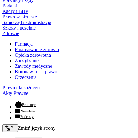
Prawnicy i sądy
Podatki
Kadry i BHP
Prawo w biznesie
Samorząd i administracja
Szkoły i uczelnie
Zdrowie
Farmacja
Finansowanie zdrowia
Opieka zdrowotna
Zarządzanie
Zawody medyczne
Koronawirus a prawo
Orzeczenia
Prawo dla każdego
Akty Prawne
- otwiera się w nowej karcie
Promocje
Newsletter
Podcasty
Zmień język - bieżący:
Zmień język strony
PL