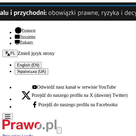
- otwiera się w nowej karcie
Promocje
Newsletter
Podcasty
Zmień język - bieżący:
Zmień język strony
PL
English (EN)
Українська (UA)
Odwiedź nasz kanał w serwisie YouTube
Youtube - otwiera się w nowej karcie
Przejdź do naszego profilu na X (dawniej Twitter)
X - otwiera się w nowej karcie
Przejdź do naszego profilu na Facebooku
Facebook - otwiera się w nowej karcie