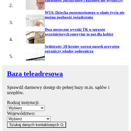
znajomość paragrafów i kazusów nie wystarczy
WSA: Dziecka pozostawionego w oknie życia nie
można pozbawić świadczenia
Dwa sprzeczne wyroki TK w sprawie
wcześniejszych emerytur to pat dla kobiet
Sędziowie: 10-krotny wzrost stawek grzywien
ograniczy władzę sądowniczą
Baza teleadresowa
Sprawdź darmowy dostęp do pełnej bazy m.in. sądów i
urzędów.
Rodzaj instytucji:
Województwo:
Szukaj danych kontaktowych