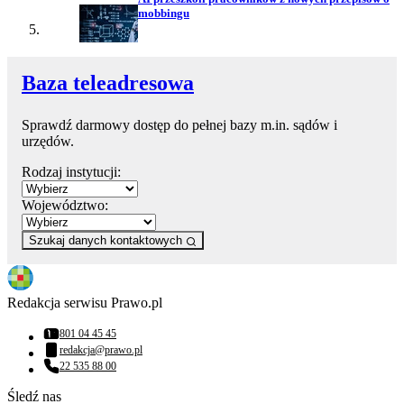
mobbingu
Baza teleadresowa
Sprawdź darmowy dostęp do pełnej bazy m.in. sądów i
urzędów.
Rodzaj instytucji:
Województwo:
Szukaj danych kontaktowych
Redakcja serwisu Prawo.pl
801 04 45 45
Numer telefonu:
redakcja@prawo.pl
Adres email:
22 535 88 00
Numer telefonu:
Śledź nas