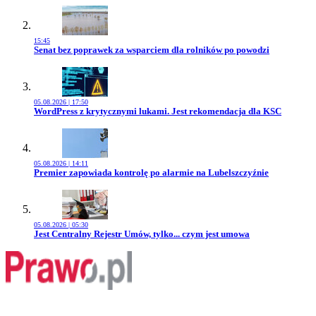
15:45
Przejdź do artykułu:
Senat bez poprawek za wsparciem dla rolników po powodzi
05.08.2026 | 17:50
Przejdź do artykułu:
WordPress z krytycznymi lukami. Jest rekomendacja dla KSC
05.08.2026 | 14:11
Przejdź do artykułu:
Premier zapowiada kontrolę po alarmie na Lubelszczyźnie
05.08.2026 | 05:30
Przejdź do artykułu:
Jest Centralny Rejestr Umów, tylko... czym jest umowa