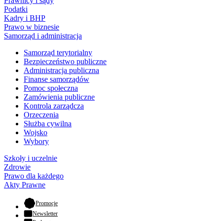
Prawnicy i sądy
Podatki
Kadry i BHP
Prawo w biznesie
Samorząd i administracja
Samorząd terytorialny
Bezpieczeństwo publiczne
Administracja publiczna
Finanse samorządów
Pomoc społeczna
Zamówienia publiczne
Kontrola zarządcza
Orzeczenia
Służba cywilna
Wojsko
Wybory
Szkoły i uczelnie
Zdrowie
Prawo dla każdego
Akty Prawne
- otwiera się w nowej karcie
Promocje
Newsletter