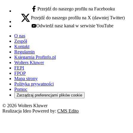
Przejdź do naszego profilu na Facebooku
facebook - otwiera się w nowej karcie
Przejdź do naszego profilu na X (dawniej Twitter)
x - otwiera się w nowej karcie
Odwiedź nasz kanał w serwisie YouTube
youtube - otwiera się w nowej karcie
O nas
Zespół
Kontakt
Regulamin
Księgarnia Profinfo.pl
Wolters Kluwer
FEPI
FPOP
Mapa strony
Polityka prywatności
Pomoc
Zarządzaj preferencjami plików cookie
© 2026 Wolters Kluwer
Realizacja Ideo Powered by:
CMS Edito