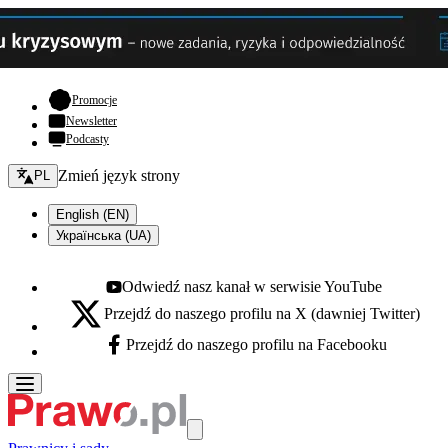
- otwiera się w nowej karcie
Promocje
Newsletter
Podcasty
Zmień język - bieżący:
Zmień język strony
PL
English (EN)
Українська (UA)
Odwiedź nasz kanał w serwisie YouTube
Youtube - otwiera się w nowej karcie
Przejdź do naszego profilu na X (dawniej Twitter)
X - otwiera się w nowej karcie
Przejdź do naszego profilu na Facebooku
Facebook - otwiera się w nowej karcie