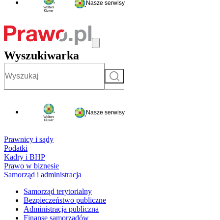
Nasze serwisy
Wyszukiwarka
Szukaj
Nasze serwisy
Prawnicy i sądy
Podatki
Kadry i BHP
Prawo w biznesie
Samorząd i administracja
Samorząd terytorialny
Bezpieczeństwo publiczne
Administracja publiczna
Finanse samorządów