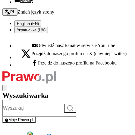
Podcasty
Zmień język - bieżący:
Zmień język strony
PL
English (EN)
Українська (UA)
Odwiedź nasz kanał w serwisie YouTube
Youtube - otwiera się w nowej karcie
Przejdź do naszego profilu na X (dawniej Twitter)
X - otwiera się w nowej karcie
Przejdź do naszego profilu na Facebooku
Facebook - otwiera się w nowej karcie
Wyszukiwarka
Szukaj
Moje Prawo.pl
- rejestracja i logowanie do serwisu