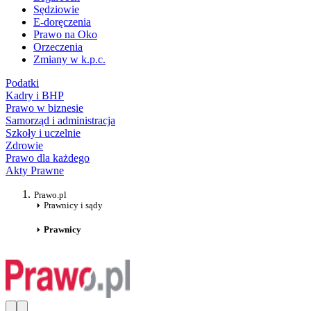
Sędziowie
E-doręczenia
Prawo na Oko
Orzeczenia
Zmiany w k.p.c.
Podatki
Kadry i BHP
Prawo w biznesie
Samorząd i administracja
Szkoły i uczelnie
Zdrowie
Prawo dla każdego
Akty Prawne
Prawo.pl
Prawnicy i sądy
Prawnicy