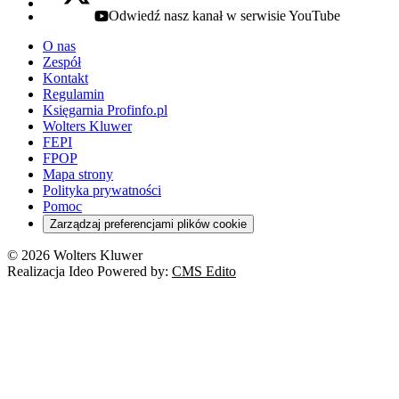
Odwiedź nasz kanał w serwisie YouTube
youtube - otwiera się w nowej karcie
O nas
Zespół
Kontakt
Regulamin
Księgarnia Profinfo.pl
Wolters Kluwer
FEPI
FPOP
Mapa strony
Polityka prywatności
Pomoc
Zarządzaj preferencjami plików cookie
© 2026 Wolters Kluwer
Realizacja Ideo Powered by:
CMS Edito