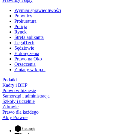
Prawnicy i sądy
Wymiar sprawiedliwości
Prawnicy
Prokuratura
Policja
Rynek
Strefa aplikanta
LegalTech
Sędziowie
E-doręczenia
Prawo na Oko
Orzeczenia
Zmiany w k.p.c.
Podatki
Kadry i BHP
Prawo w biznesie
Samorząd i administracja
Szkoły i uczelnie
Zdrowie
Prawo dla każdego
Akty Prawne
- otwiera się w nowej karcie
Promocje