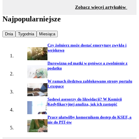
z sekc
Zobacz więcej artykułów
Najpopularniejsze
Najpopularniejsze wiadomości z
Najpopularniejsze wiadomości z
Najpopularniejsze wiadomości z
Dnia
Tygodnia
Miesiąca
Czy żołnierz może dostać emeryturę zwykłą i
wojskową
Darowizna od matki w gotówce a zwolnienie z
podatku
W ramach śledztwa zablokowano strony portalu
Lexspace
Sądowi asesorzy do likwidacji? W Komisji
Kodyfikacyjnej analiza, jak ich zastąpić
Pracę ułatwiłby komornikom dostęp do KSEF, a
nie do PIT-ów