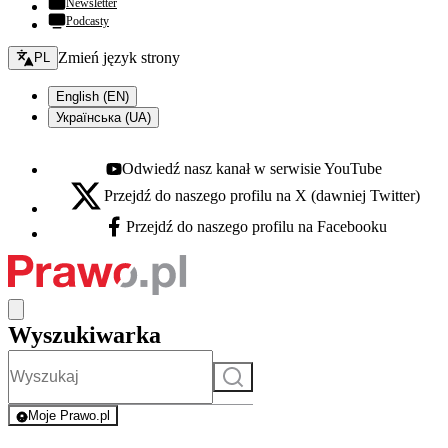
Newsletter
Podcasty
Zmień język - bieżący:
Zmień język strony
PL
English (EN)
Українська (UA)
Odwiedź nasz kanał w serwisie YouTube
Youtube - otwiera się w nowej karcie
Przejdź do naszego profilu na X (dawniej Twitter)
X - otwiera się w nowej karcie
Przejdź do naszego profilu na Facebooku
Facebook - otwiera się w nowej karcie
Wyszukiwarka
Szukaj
Moje Prawo.pl
- rejestracja i logowanie do serwisu