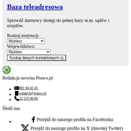
Baza teleadresowa
Sprawdź darmowy dostęp do pełnej bazy m.in. sądów i
urzędów.
Rodzaj instytucji:
Województwo:
Szukaj danych kontaktowych
Redakcja serwisu Prawo.pl
801 04 45 45
Numer telefonu:
redakcja@prawo.pl
Adres email:
22 535 88 00
Numer telefonu:
Śledź nas
Przejdź do naszego profilu na Facebooku
facebook - otwiera się w nowej karcie
Przejdź do naszego profilu na X (dawniej Twitter)
x - otwiera się w nowej karcie