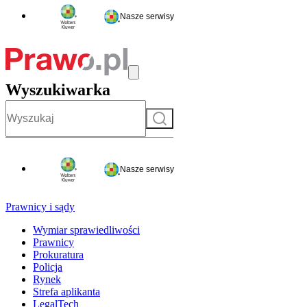
Nasze serwisy
Wyszukiwarka
Szukaj
Nasze serwisy
Prawnicy i sądy
Wymiar sprawiedliwości
Prawnicy
Prokuratura
Policja
Rynek
Strefa aplikanta
LegalTech