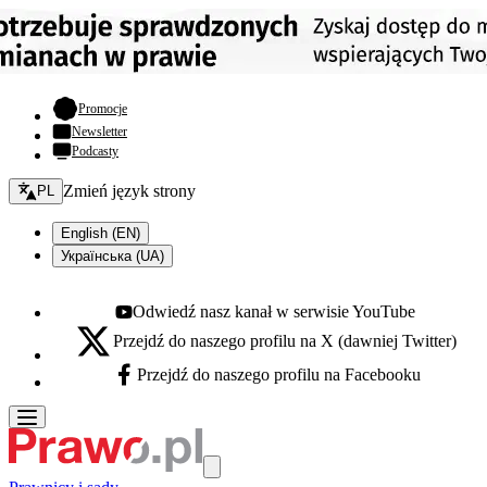
- otwiera się w nowej karcie
Promocje
Newsletter
Podcasty
Zmień język - bieżący:
Zmień język strony
PL
English (EN)
Українська (UA)
Odwiedź nasz kanał w serwisie YouTube
Youtube - otwiera się w nowej karcie
Przejdź do naszego profilu na X (dawniej Twitter)
X - otwiera się w nowej karcie
Przejdź do naszego profilu na Facebooku
Facebook - otwiera się w nowej karcie