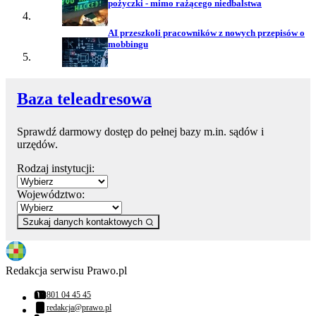
pożyczki - mimo rażącego niedbalstwa
AI przeszkoli pracowników z nowych przepisów o
mobbingu
Baza teleadresowa
Sprawdź darmowy dostęp do pełnej bazy m.in. sądów i
urzędów.
Rodzaj instytucji:
Województwo:
Szukaj danych kontaktowych
Redakcja serwisu Prawo.pl
801 04 45 45
Numer telefonu:
redakcja@prawo.pl
Adres email: