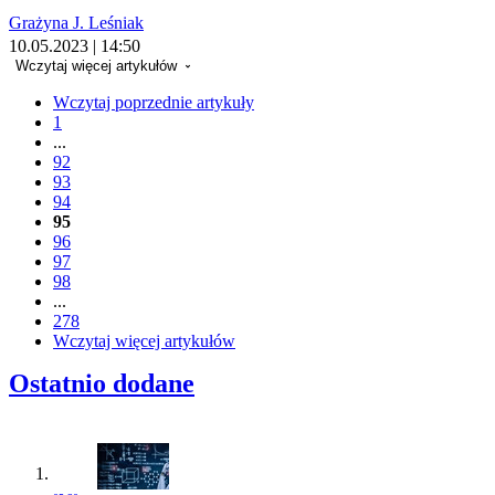
Grażyna J. Leśniak
10.05.2023 | 14:50
Wczytaj więcej artykułów
Wczytaj poprzednie artykuły
1
...
92
93
94
95
96
97
98
...
278
Wczytaj więcej artykułów
Ostatnio dodane