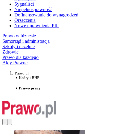
Sygnaliści
Niepełnosprawność
Dofinansowanie do wynagrodzeń
Orzeczenia
Nowe uprawnienia PIP
Prawo w biznesie
Samorząd i administracja
Szkoły i uczelnie
Zdrowie
Prawo dla każdego
Akty Prawne
Prawo.pl
Kadry i BHP
Prawo pracy