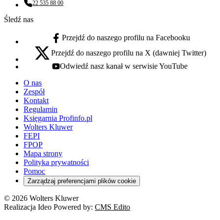
22 535 88 00
Numer telefonu:
Śledź nas
Przejdź do naszego profilu na Facebooku
facebook - otwiera się w nowej karcie
Przejdź do naszego profilu na X (dawniej Twitter)
x - otwiera się w nowej karcie
Odwiedź nasz kanał w serwisie YouTube
youtube - otwiera się w nowej karcie
O nas
Zespół
Kontakt
Regulamin
Księgarnia Profinfo.pl
Wolters Kluwer
FEPI
FPOP
Mapa strony
Polityka prywatności
Pomoc
Zarządzaj preferencjami plików cookie
© 2026 Wolters Kluwer
Realizacja Ideo Powered by:
CMS Edito