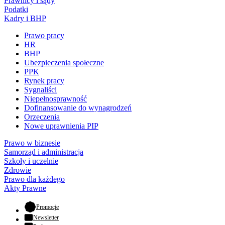
Prawnicy i sądy
Podatki
Kadry i BHP
Prawo pracy
HR
BHP
Ubezpieczenia społeczne
PPK
Rynek pracy
Sygnaliści
Niepełnosprawność
Dofinansowanie do wynagrodzeń
Orzeczenia
Nowe uprawnienia PIP
Prawo w biznesie
Samorząd i administracja
Szkoły i uczelnie
Zdrowie
Prawo dla każdego
Akty Prawne
- otwiera się w nowej karcie
Promocje
Newsletter