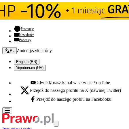
- otwiera się w nowej karcie
Promocje
Newsletter
Podcasty
Zmień język - bieżący:
Zmień język strony
PL
English (EN)
Українська (UA)
Odwiedź nasz kanał w serwisie YouTube
Youtube - otwiera się w nowej karcie
Przejdź do naszego profilu na X (dawniej Twitter)
X - otwiera się w nowej karcie
Przejdź do naszego profilu na Facebooku
Facebook - otwiera się w nowej karcie