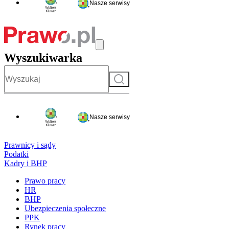
Nasze serwisy
Wyszukiwarka
Szukaj
Nasze serwisy
Prawnicy i sądy
Podatki
Kadry i BHP
Prawo pracy
HR
BHP
Ubezpieczenia społeczne
PPK
Rynek pracy