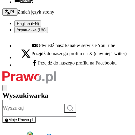
Podcasty
Zmień język - bieżący:
Zmień język strony
PL
English (EN)
Українська (UA)
Odwiedź nasz kanał w serwisie YouTube
Youtube - otwiera się w nowej karcie
Przejdź do naszego profilu na X (dawniej Twitter)
X - otwiera się w nowej karcie
Przejdź do naszego profilu na Facebooku
Facebook - otwiera się w nowej karcie
Wyszukiwarka
Szukaj
Moje Prawo.pl
- rejestracja i logowanie do serwisu