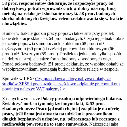
58 proc. respondentów deklaruje, że rozpoczęcie pracy od
dobrej kawy potrafi wprowadzić ich w dobry nastrój. Inną
metodą na relaks jest słuchanie muzyki. 58 proc. badanych
słucha ulubionych dźwięków celem zrelaksowania się w trakcie
obowiązków.
Humor w trakcie godzin pracy poprawi także smaczny posiłek -
takie deklaracje składa aż 64 proc. badanych. Częściej jednak dobre
jedzenie poprawia samopoczucie kobietom (68 proc.) niż
mężczyznom (60 proc.) i częściej pracownikom biurowym (66
proc.) niż fizycznym (59 proc.). Posiłek to jednak nie tylko sposób
na dobry nastrój, ale także forma budowy zawodowych więzi.
Ponad połowa badanych (51 proc.) deklaruje, że wspólne obiady ze
współpracownikami pomagają budować dobre relacje w zespole.
Sprawdź w LEX:
Czy pracodawca, który nabywa obiady ze
środków ZFŚS i przekazuje je częściowo odpłatnie pracownikom
powinien naliczyć VAT należny? >
Z danych wynika, że
Polacy poszukują odpowiedniego balansu.
Świadczyć może o tym między innymi fakt, iż 53 proc.
zbadanych przez Pracuj.pl osób chętniej zaaplikuje na ofertę
pracy, jeśli firma jest otwarta na udzielanie pracownikom
długich bezpłatnych urlopów, np. półrocznego lub rocznego z
możliwością powrotu na to samo stanowisko.
Najczęściej taką