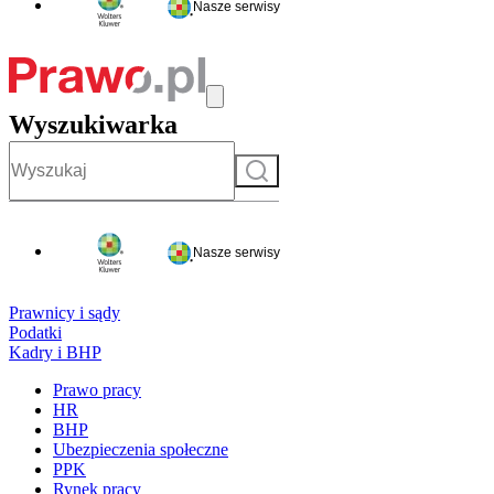
Nasze serwisy
Wyszukiwarka
Szukaj
Nasze serwisy
Prawnicy i sądy
Podatki
Kadry i BHP
Prawo pracy
HR
BHP
Ubezpieczenia społeczne
PPK
Rynek pracy