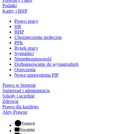
Prawnicy i sądy
Podatki
Kadry i BHP
Prawo pracy
HR
BHP
Ubezpieczenia społeczne
PPK
Rynek pracy
Sygnaliści
Niepełnosprawność
Dofinansowanie do wynagrodzeń
Orzeczenia
Nowe uprawnienia PIP
Prawo w biznesie
Samorząd i administracja
Szkoły i uczelnie
Zdrowie
Prawo dla każdego
Akty Prawne
- otwiera się w nowej karcie
Promocje
Newsletter