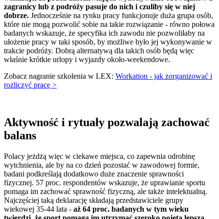
zagranicy lub z podróży pasuje do nich i czuliby się w niej
dobrze.
Jednocześnie na rynku pracy funkcjonuje duża grupa osób,
które nie mogą pozwolić sobie na takie rozwiązanie - równo połowa
badanych wskazuje, że specyfika ich zawodu nie pozwoliłaby na
ułożenie pracy w taki sposób, by możliwe było jej wykonywanie w
trakcie podróży. Dobrą alternatywą dla takich osób będą więc
właśnie krótkie urlopy i wyjazdy około-weekendowe.
Zobacz nagranie szkolenia w LEX:
Workation - jak zorganizować i
rozliczyć pracę >
Aktywność i rytuały pozwalają zachować
balans
Polacy jeżdżą więc w ciekawe miejsca, co zapewnia odrobinę
wytchnienia, ale by na co dzień pozostać w zawodowej formie,
badani podkreślają dodatkowo duże znaczenie sprawności
fizycznej. 57 proc. respondentów wskazuje, że uprawianie sportu
pomaga im zachować sprawność fizyczną, ale także intelektualną.
Najczęściej taką deklarację składają przedstawiciele grupy
wiekowej 35-44 lata -
aż 64 proc. badanych w tym wieku
twierdzi, że sport pomaga im utrzymać szeroko pojętą lepszą