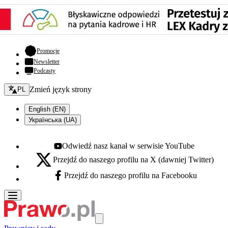
- otwiera się w nowej karcie
Promocje
Newsletter
Podcasty
Zmień język - bieżący:
Zmień język strony
PL
English (EN)
Українська (UA)
Odwiedź nasz kanał w serwisie YouTube
Youtube - otwiera się w nowej karcie
Przejdź do naszego profilu na X (dawniej Twitter)
X - otwiera się w nowej karcie
Przejdź do naszego profilu na Facebooku
Facebook - otwiera się w nowej karcie