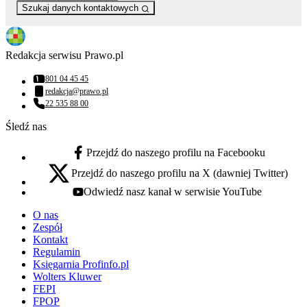
Szukaj danych kontaktowych
Redakcja serwisu Prawo.pl
801 04 45 45
Numer telefonu:
redakcja@prawo.pl
Adres email:
22 535 88 00
Numer telefonu:
Śledź nas
Przejdź do naszego profilu na Facebooku
facebook - otwiera się w nowej karcie
Przejdź do naszego profilu na X (dawniej Twitter)
x - otwiera się w nowej karcie
Odwiedź nasz kanał w serwisie YouTube
youtube - otwiera się w nowej karcie
O nas
Zespół
Kontakt
Regulamin
Księgarnia Profinfo.pl
Wolters Kluwer
FEPI
FPOP