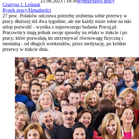
21.08.2023 | 18:30
Rynek
Prawo pracy
Grażyna J. Leśniak
Rynek pracy
Aktualności
27 proc. Polaków odczuwa potrzebę zrobienia sobie przerwy w
pracy dłuższej niż dwa tygodnie, ale nie każdy może sobie na taki
urlop pozwolić - wynika z najnowszego badania Pracuj.pl.
Pracownicy mają jednak swoje sposoby na relaks w trakcie i po
pracy, które pozwalają im utrzymywać równowagę fizyczną i
mentalną - od długich weekendów, przez medytację, po krótkie
przerwy w trakcie dnia.