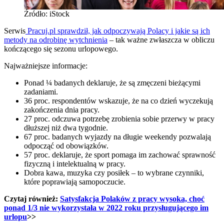
Źródło: iStock
Serwis
Pracuj.pl sprawdził, jak odpoczywają Polacy i jakie są ich
metody na odrobinę wytchnienia
– tak ważne zwłaszcza w obliczu
kończącego się sezonu urlopowego.
Najważniejsze informacje:
Ponad ¼ badanych deklaruje, że są zmęczeni bieżącymi
zadaniami.
36 proc. respondentów wskazuje, że na co dzień wyczekują
zakończenia dnia pracy.
27 proc. odczuwa potrzebę zrobienia sobie przerwy w pracy
dłuższej niż dwa tygodnie.
67 proc. badanych wyjazdy na długie weekendy pozwalają
odpocząć od obowiązków.
57 proc. deklaruje, że sport pomaga im zachować sprawność
fizyczną i intelektualną w pracy.
Dobra kawa, muzyka czy posiłek – to wybrane czynniki,
które poprawiają samopoczucie.
Czytaj również:
Satysfakcja Polaków z pracy wysoka, choć
ponad 1/3 nie wykorzystała w 2022 roku przysługującego im
urlopu
>>