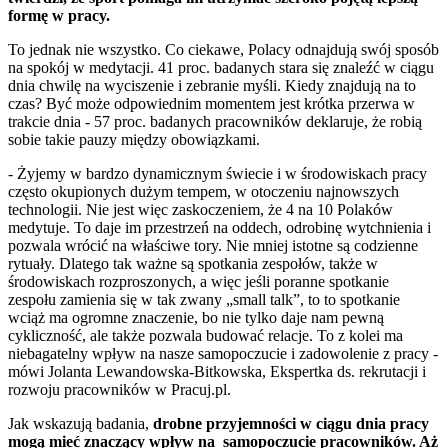
formę w pracy.
To jednak nie wszystko. Co ciekawe, Polacy odnajdują swój sposób
na spokój w medytacji. 41 proc. badanych stara się znaleźć w ciągu
dnia chwilę na wyciszenie i zebranie myśli. Kiedy znajdują na to
czas? Być może odpowiednim momentem jest krótka przerwa w
trakcie dnia - 57 proc. badanych pracowników deklaruje, że robią
sobie takie pauzy między obowiązkami.
- Żyjemy w bardzo dynamicznym świecie i w środowiskach pracy
często okupionych dużym tempem, w otoczeniu najnowszych
technologii. Nie jest więc zaskoczeniem, że 4 na 10 Polaków
medytuje. To daje im przestrzeń na oddech, odrobinę wytchnienia i
pozwala wrócić na właściwe tory. Nie mniej istotne są codzienne
rytuały. Dlatego tak ważne są spotkania zespołów, także w
środowiskach rozproszonych, a więc jeśli poranne spotkanie
zespołu zamienia się w tak zwany „small talk”, to to spotkanie
wciąż ma ogromne znaczenie, bo nie tylko daje nam pewną
cykliczność, ale także pozwala budować relacje. To z kolei ma
niebagatelny wpływ na nasze samopoczucie i zadowolenie z pracy -
mówi Jolanta Lewandowska-Bitkowska, Ekspertka ds. rekrutacji i
rozwoju pracowników w Pracuj.pl.
Jak wskazują badania,
drobne przyjemności w ciągu dnia pracy
mogą mieć znaczący wpływ na samopoczucie pracowników. Aż