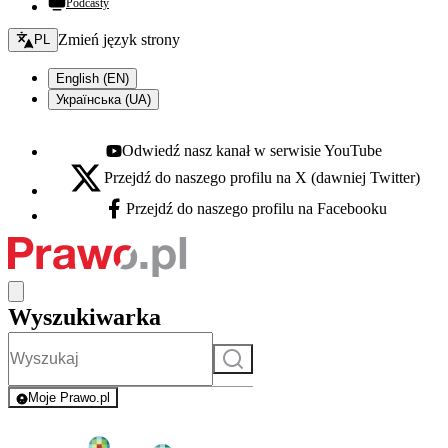
Podcasty
Zmień język - bieżący:
Zmień język strony
PL
English (EN)
Українська (UA)
Odwiedź nasz kanał w serwisie YouTube
Youtube - otwiera się w nowej karcie
Przejdź do naszego profilu na X (dawniej Twitter)
X - otwiera się w nowej karcie
Przejdź do naszego profilu na Facebooku
Facebook - otwiera się w nowej karcie
Wyszukiwarka
Szukaj
Moje Prawo.pl
- rejestracja i logowanie do serwisu