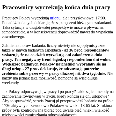
Pracownicy wyczekują końca dnia pracy
Pracujący Polacy wyczekują
urlopu
, ale i przysłowiowej 17:00.
Ponad ¼ badanych deklaruje, że są zmęczeni bieżącymi zadaniami.
Taka sytuacja w długotrwałej perspektywie może wpływać na
samopoczucie, a w konsekwencji doprowadzić nawet do wypalenia
zawodowego.
Zdaniem autorów badania, liczby niestety nie są optymistyczne
także w innych badanych aspektach -
aż 36 proc. respondentów
wskazuje, że na co dzień wyczekują oni zakończenia dnia
pracy. Ten negatywny trend łagodzą respondentom dni wolne.
Większość badanych Polaków najchętniej wybrałaby się na
długi urlop - 27 proc. deklaruje, że odczuwają potrzebę
zrobienia sobie przerwy w pracy dłuższej niż dwa tygodnie.
Nie
każdy ma jednak taką możliwość, pomocne są więc długie
weekendy.
Jak Polacy odpoczywają w pracy i po pracy? Jakie są ich metody na
zachowanie równowagi w życiu, kiedy kończą się dni urlopowe?
Aby to sprawdzić, serwis Pracuj.pl przeprowadził badanie na próbie
1736 aktywnych zawodowo Polaków w wieku 18-65 lat. Struktura
próby była kontrolowana biorąc pod uwagę płeć, wiek i wielkość
miejscowości zamieszkania odpowiadających.