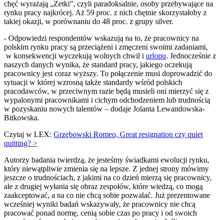
chęć wyrażają „Zetki”, czyli paradoksalnie, osoby przebywające na
rynku pracy najkrócej. Aż 59 proc. z nich chętnie skorzystałoby z
takiej okazji, w porównaniu do 48 proc. z grupy silver.
- Odpowiedzi respondentów wskazują na to, że pracownicy na
polskim rynku pracy są przeciążeni i zmęczeni swoimi zadaniami,
w konsekwencji wyczekują wolnych chwil i
urlopu
. Jednocześnie z
naszych danych wynika, że standard pracy, jakiego oczekują
pracownicy jest coraz wyższy. To połączenie musi doprowadzić do
sytuacji w której wzrosną także standardy wśród polskich
pracodawców, w przeciwnym razie będą musieli oni mierzyć się z
wypalonymi pracownikami i cichym odchodzeniem lub trudnością
w pozyskaniu nowych talentów – dodaje Jolanta Lewandowska-
Bitkowska.
Czytaj w LEX:
Grzębowski Romeo, Great resignation czy quiet
quitting? >
Autorzy badania twierdzą, że jesteśmy świadkami ewolucji rynku,
który niewątpliwie zmienia się na lepsze. Z jednej strony mówimy
jeszcze o trudnościach, z jakimi na co dzień mierzą się pracownicy,
ale z drugiej wyłania się obraz zespołów, które wiedzą, co mogą
zaakceptować, a na co nie chcą sobie pozwalać. Już prezentowane
wcześniej wyniki badań wskazywały, że pracownicy nie chcą
pracować ponad normę, cenią sobie czas po pracy i od swoich