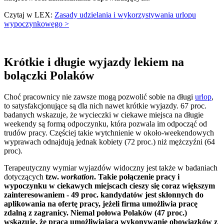
Czytaj w LEX:
Zasady udzielania i wykorzystywania urlopu
wypoczynkowego >
Krótkie i długie wyjazdy lekiem na
bolączki Polaków
Choć pracownicy nie zawsze mogą pozwolić sobie na długi
urlop
,
to satysfakcjonujące są dla nich nawet krótkie wyjazdy. 67 proc.
badanych wskazuje, że wycieczki w ciekawe miejsca na długie
weekendy są formą odpoczynku, która pozwala im odpocząć od
trudów pracy. Częściej takie wytchnienie w około-weekendowych
wyprawach odnajdują jednak kobiety (72 proc.) niż mężczyźni (64
proc).
Terapeutyczny wymiar wyjazdów widoczny jest także w badaniach
dotyczących
tzw.
workation
. Takie połączenie pracy i
wypoczynku w ciekawych miejscach cieszy się coraz większym
zainteresowaniem - 49 proc. kandydatów jest skłonnych do
aplikowania na ofertę pracy, jeżeli firma umożliwia pracę
zdalną z zagranicy. Niemal połowa Polaków (47 proc.)
wskazuje, że praca umożliwiająca wykonywanie obowiązków z