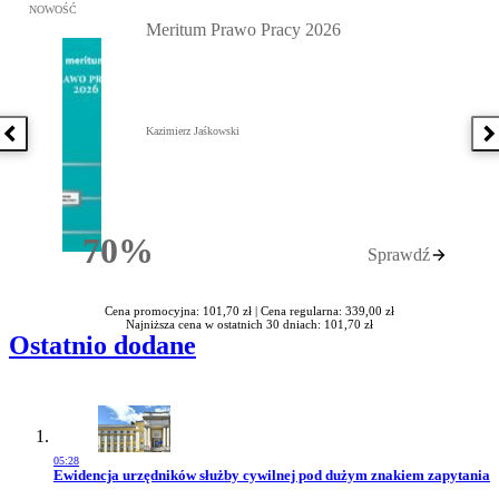
Przejdź do: Meritum Prawo Pracy 2026, Kazimierz Jaśkowski - otw
NOWOŚĆ
Meritum Prawo Pracy 2026
Kazimierz Jaśkowski
Poprzednia książka
N
70%
Sprawdź
Rabatu
Cena promocyjna: 101,70 zł |
Cena regularna: 339,00 zł
Najniższa cena w ostatnich 30 dniach: 101,70 zł
Ostatnio dodane
05:28
Przejdź do artykułu:
Ewidencja urzędników służby cywilnej pod dużym znakiem zapytania