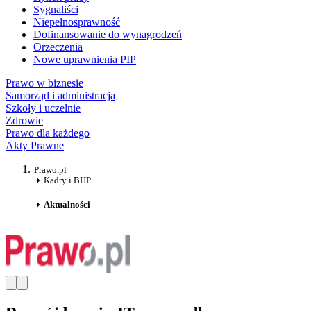
Sygnaliści
Niepełnosprawność
Dofinansowanie do wynagrodzeń
Orzeczenia
Nowe uprawnienia PIP
Prawo w biznesie
Samorząd i administracja
Szkoły i uczelnie
Zdrowie
Prawo dla każdego
Akty Prawne
Prawo.pl
Kadry i BHP
Aktualności