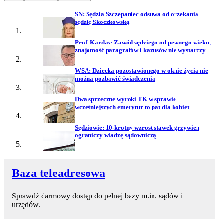
SN: Sędzia Szczepaniec odsuwa od orzekania
sędzię Skoczkowską
Prof. Kardas: Zawód sędziego od pewnego wieku,
znajomość paragrafów i kazusów nie wystarczy
WSA: Dziecka pozostawionego w oknie życia nie
można pozbawić świadczenia
Dwa sprzeczne wyroki TK w sprawie
wcześniejszych emerytur to pat dla kobiet
Sędziowie: 10-krotny wzrost stawek grzywien
ograniczy władzę sądowniczą
Baza teleadresowa
Sprawdź darmowy dostęp do pełnej bazy m.in. sądów i
urzędów.