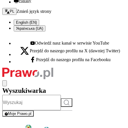
Podcasty
Zmień język - bieżący:
Zmień język strony
PL
English (EN)
Українська (UA)
Odwiedź nasz kanał w serwisie YouTube
Youtube - otwiera się w nowej karcie
Przejdź do naszego profilu na X (dawniej Twitter)
X - otwiera się w nowej karcie
Przejdź do naszego profilu na Facebooku
Facebook - otwiera się w nowej karcie
Wyszukiwarka
Szukaj
Moje Prawo.pl
- rejestracja i logowanie do serwisu