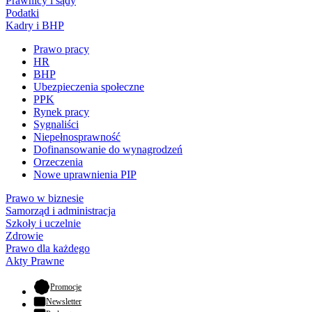
Prawnicy i sądy
Podatki
Kadry i BHP
Prawo pracy
HR
BHP
Ubezpieczenia społeczne
PPK
Rynek pracy
Sygnaliści
Niepełnosprawność
Dofinansowanie do wynagrodzeń
Orzeczenia
Nowe uprawnienia PIP
Prawo w biznesie
Samorząd i administracja
Szkoły i uczelnie
Zdrowie
Prawo dla każdego
Akty Prawne
- otwiera się w nowej karcie
Promocje
Newsletter