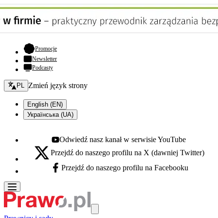
- otwiera się w nowej karcie
Promocje
Newsletter
Podcasty
Zmień język - bieżący:
Zmień język strony
PL
English (EN)
Українська (UA)
Odwiedź nasz kanał w serwisie YouTube
Youtube - otwiera się w nowej karcie
Przejdź do naszego profilu na X (dawniej Twitter)
X - otwiera się w nowej karcie
Przejdź do naszego profilu na Facebooku
Facebook - otwiera się w nowej karcie