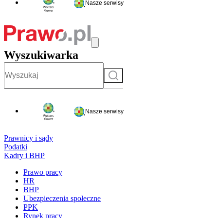
Nasze serwisy
Wyszukiwarka
Szukaj
Nasze serwisy
Prawnicy i sądy
Podatki
Kadry i BHP
Prawo pracy
HR
BHP
Ubezpieczenia społeczne
PPK
Rynek pracy