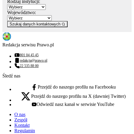
Rodzaj instytucji:
Województwo:
Szukaj danych kontaktowych
Redakcja serwisu Prawo.pl
801 04 45 45
Numer telefonu:
redakcja@prawo.pl
Adres email:
22 535 88 00
Numer telefonu:
Śledź nas
Przejdź do naszego profilu na Facebooku
facebook - otwiera się w nowej karcie
Przejdź do naszego profilu na X (dawniej Twitter)
x - otwiera się w nowej karcie
Odwiedź nasz kanał w serwisie YouTube
youtube - otwiera się w nowej karcie
O nas
Zespół
Kontakt
Regulamin