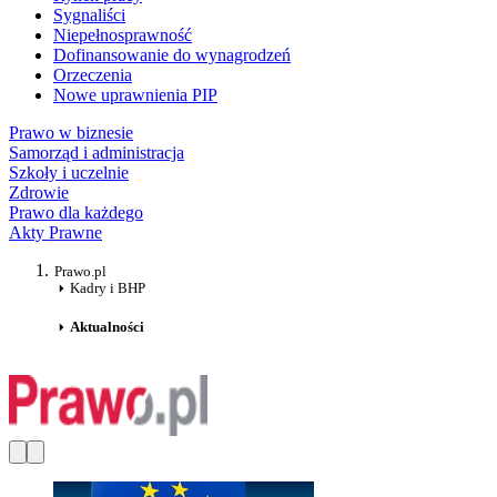
Sygnaliści
Niepełnosprawność
Dofinansowanie do wynagrodzeń
Orzeczenia
Nowe uprawnienia PIP
Prawo w biznesie
Samorząd i administracja
Szkoły i uczelnie
Zdrowie
Prawo dla każdego
Akty Prawne
Prawo.pl
Kadry i BHP
Aktualności