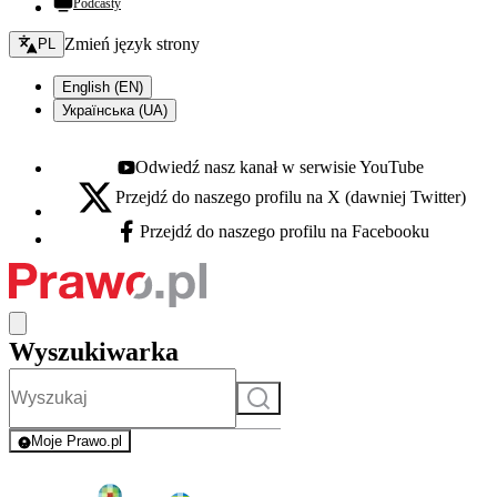
Podcasty
Zmień język - bieżący:
Zmień język strony
PL
English (EN)
Українська (UA)
Odwiedź nasz kanał w serwisie YouTube
Youtube - otwiera się w nowej karcie
Przejdź do naszego profilu na X (dawniej Twitter)
X - otwiera się w nowej karcie
Przejdź do naszego profilu na Facebooku
Facebook - otwiera się w nowej karcie
Wyszukiwarka
Szukaj
Moje Prawo.pl
- rejestracja i logowanie do serwisu