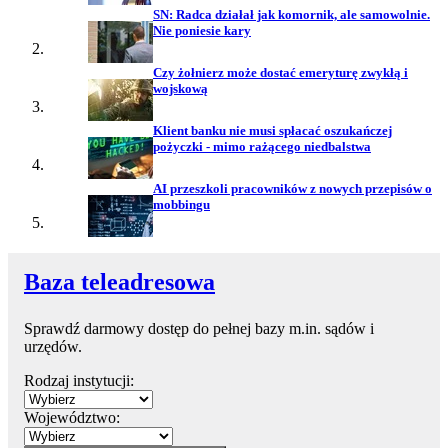
SN: Radca działał jak komornik, ale samowolnie.
Nie poniesie kary
Czy żołnierz może dostać emeryturę zwykłą i
wojskową
Klient banku nie musi spłacać oszukańczej
pożyczki - mimo rażącego niedbalstwa
AI przeszkoli pracowników z nowych przepisów o
mobbingu
Baza teleadresowa
Sprawdź darmowy dostęp do pełnej bazy m.in. sądów i
urzędów.
Rodzaj instytucji:
Województwo: