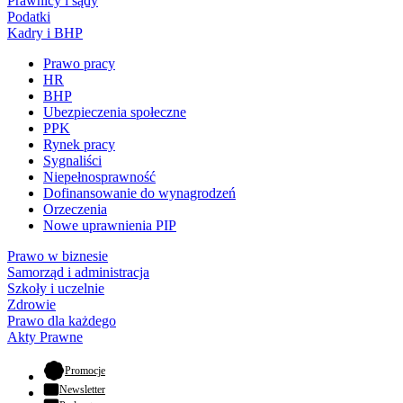
Prawnicy i sądy
Podatki
Kadry i BHP
Prawo pracy
HR
BHP
Ubezpieczenia społeczne
PPK
Rynek pracy
Sygnaliści
Niepełnosprawność
Dofinansowanie do wynagrodzeń
Orzeczenia
Nowe uprawnienia PIP
Prawo w biznesie
Samorząd i administracja
Szkoły i uczelnie
Zdrowie
Prawo dla każdego
Akty Prawne
- otwiera się w nowej karcie
Promocje
Newsletter