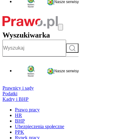
Nasze serwisy
Wyszukiwarka
Szukaj
Nasze serwisy
Prawnicy i sądy
Podatki
Kadry i BHP
Prawo pracy
HR
BHP
Ubezpieczenia społeczne
PPK
Rynek pracy