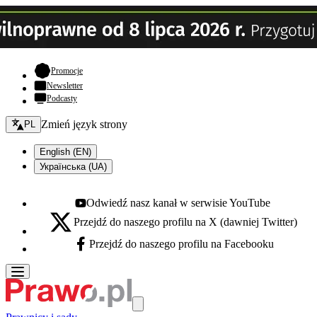
- otwiera się w nowej karcie
Promocje
Newsletter
Podcasty
Zmień język - bieżący:
Zmień język strony
PL
English (EN)
Українська (UA)
Odwiedź nasz kanał w serwisie YouTube
Youtube - otwiera się w nowej karcie
Przejdź do naszego profilu na X (dawniej Twitter)
X - otwiera się w nowej karcie
Przejdź do naszego profilu na Facebooku
Facebook - otwiera się w nowej karcie