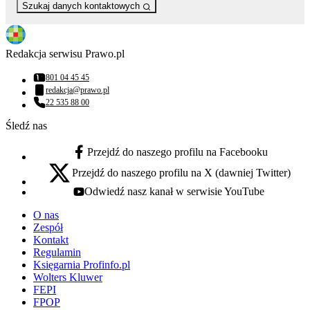
Szukaj danych kontaktowych
Redakcja serwisu Prawo.pl
801 04 45 45
Numer telefonu:
redakcja@prawo.pl
Adres email:
22 535 88 00
Numer telefonu:
Śledź nas
Przejdź do naszego profilu na Facebooku
facebook - otwiera się w nowej karcie
Przejdź do naszego profilu na X (dawniej Twitter)
x - otwiera się w nowej karcie
Odwiedź nasz kanał w serwisie YouTube
youtube - otwiera się w nowej karcie
O nas
Zespół
Kontakt
Regulamin
Księgarnia Profinfo.pl
Wolters Kluwer
FEPI
FPOP