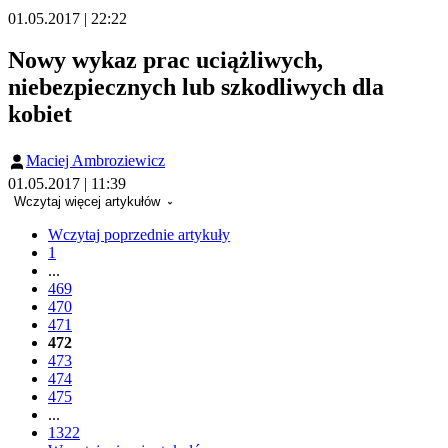
01.05.2017 | 22:22
Nowy wykaz prac uciążliwych,
niebezpiecznych lub szkodliwych dla
kobiet
Maciej Ambroziewicz
01.05.2017 | 11:39
Wczytaj więcej artykułów
Wczytaj poprzednie artykuły
1
...
469
470
471
472
473
474
475
...
1322