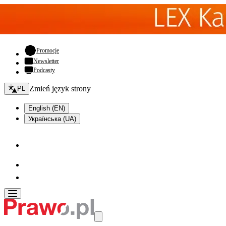
- otwiera się w nowej karcie
Promocje
Newsletter
Podcasty
Zmień język - bieżący:
Zmień język strony
PL
English (EN)
Українська (UA)