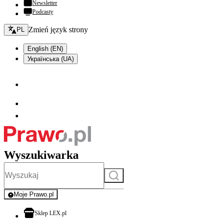
Newsletter
Podcasty
Zmień język - bieżący:
Zmień język strony
PL
English (EN)
Українська (UA)
Wyszukiwarka
Szukaj
Moje Prawo.pl
- rejestracja i logowanie do serwisu
otwiera się w nowej karcie
Sklep LEX.pl