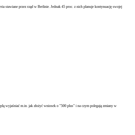
ia stawiane przez rząd w Berlinie. Jednak 45 proc. z nich planuje kontynuację swojej
Będą wyjaśniać m.in. jak złożyć wniosek o "500 plus" i na czym polegają zmiany w