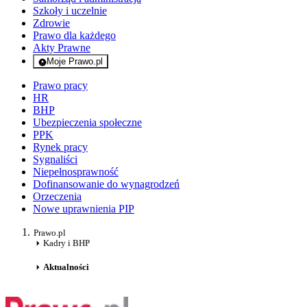
Szkoły i uczelnie
Zdrowie
Prawo dla każdego
Akty Prawne
Moje Prawo.pl
- rejestracja i logowanie do serwisu
Prawo pracy
HR
BHP
Ubezpieczenia społeczne
PPK
Rynek pracy
Sygnaliści
Niepełnosprawność
Dofinansowanie do wynagrodzeń
Orzeczenia
Nowe uprawnienia PIP
Prawo.pl
Kadry i BHP
Aktualności