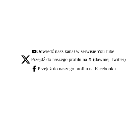
Odwiedź nasz kanał w serwisie YouTube
Youtube - otwiera się w nowej karcie
Przejdź do naszego profilu na X (dawniej Twitter)
X - otwiera się w nowej karcie
Przejdź do naszego profilu na Facebooku
Facebook - otwiera się w nowej karcie