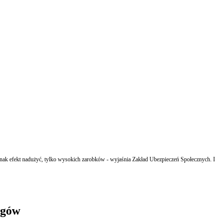
ednak efekt nadużyć, tylko wysokich zarobków - wyjaśnia Zakład Ubezpieczeń Społecznych. I
ogów