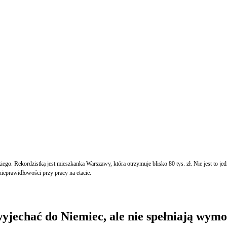
ego. Rekordzistką jest mieszkanka Warszawy, która otrzymuje blisko 80 tys. zł. Nie jest to j
ieprawidłowości przy pracy na etacie.
wyjechać do Niemiec, ale nie spełniają wym