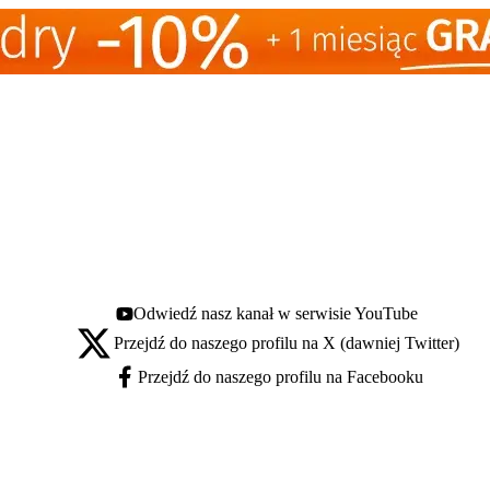
Odwiedź nasz kanał w serwisie YouTube
Youtube - otwiera się w nowej karcie
Przejdź do naszego profilu na X (dawniej Twitter)
X - otwiera się w nowej karcie
Przejdź do naszego profilu na Facebooku
Facebook - otwiera się w nowej karcie