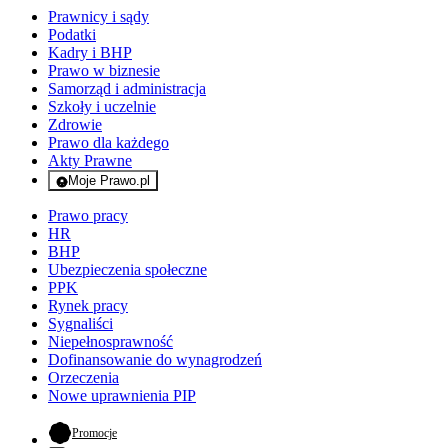
Prawnicy i sądy
Podatki
Kadry i BHP
Prawo w biznesie
Samorząd i administracja
Szkoły i uczelnie
Zdrowie
Prawo dla każdego
Akty Prawne
Moje Prawo.pl
- rejestracja i logowanie do serwisu
Prawo pracy
HR
BHP
Ubezpieczenia społeczne
PPK
Rynek pracy
Sygnaliści
Niepełnosprawność
Dofinansowanie do wynagrodzeń
Orzeczenia
Nowe uprawnienia PIP
- otwiera się w nowej karcie
Promocje