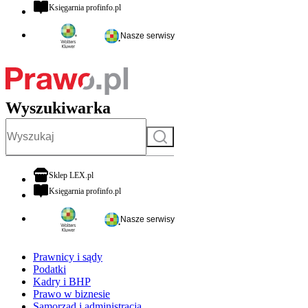
otwiera się w nowej karcie
Księgarnia profinfo.pl
Nasze serwisy
Wyszukiwarka
Szukaj
otwiera się w nowej karcie
Sklep LEX.pl
otwiera się w nowej karcie
Księgarnia profinfo.pl
Nasze serwisy
Prawnicy i sądy
Podatki
Kadry i BHP
Prawo w biznesie
Samorząd i administracja